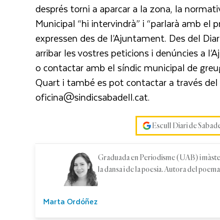
després torni a aparcar a la zona, la normat
Municipal “hi intervindrà” i “parlarà amb el p
expressen des de l’Ajuntament. Des del Dia
arribar les vostres peticions i denúncies a l
o contactar amb el síndic municipal de greug
Quart i també es pot contactar a través del 
oficina@sindicsabadell.cat.
Escull Diari de Sabad
Graduada en Periodisme (UAB) i màste
la dansa i de la poesia. Autora del poema
Marta Ordóñez