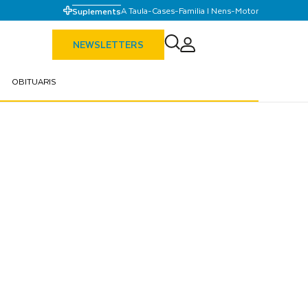
A Taula
-
Cases
-
Familia I Nens
-
Motor
Suplements
NEWSLETTERS
OBITUARIS