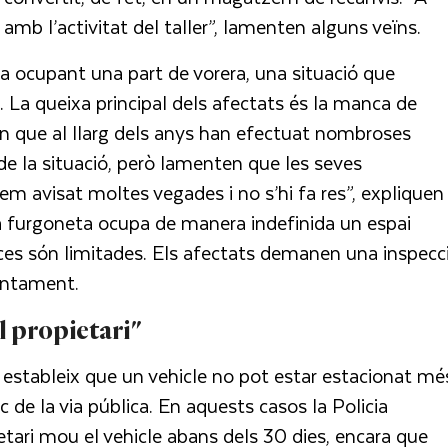
 amb l’activitat del taller”, lamenten alguns veïns.
a ocupant una part de vorera, una situació que
. La queixa principal dels afectats és la manca de
en que al llarg dels anys han efectuat nombroses
 de la situació, però lamenten que les seves
m avisat moltes vegades i no s’hi fa res”, expliquen
la furgoneta ocupa de manera indefinida un espai
ces són limitades. Els afectats demanen una inspecc
juntament.
l propietari"
estableix que un vehicle no pot estar estacionat mé
 de la via pública. En aquests casos la Policia
ietari mou el vehicle abans dels 30 dies, encara que