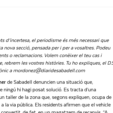
 d’incertesa, el periodisme és més necessari que
 nova secció, pensada per i per a vosaltres. Podeu
ents o reclamacions. Volem conèixer el teu cas i
 rebrem les vostres històries. Tu ho expliques, el D.
ctrònic a mordonez@diaridesabadell.com
ner
de Sabadell denuncien una situació que,
e ningú hi hagi posat solució. Es tracta d’una
n taller de la zona que, segons expliquen, ocupa de
a via pública. Els residents afirmen que el vehicle
a convertit, de fet, en un magatzem de recanvis. “A