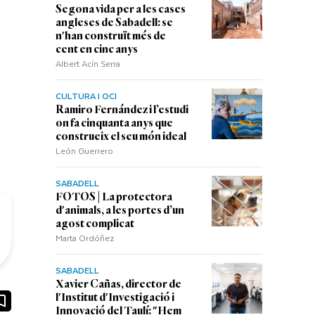
Segona vida per a les cases
angleses de Sabadell: se
n'han construït més de
cent en cinc anys
Albert Acín Serra
CULTURA I OCI
Ramiro Fernández i l’estudi
on fa cinquanta anys que
construeix el seu món ideal
León Guerrero
SABADELL
FOTOS | La protectora
d'animals, a les portes d’un
agost complicat
Marta Ordóñez
SABADELL
Xavier Cañas, director de
ook
ail
l'Institut d'Investigació i
Innovació del Taulí: "Hem