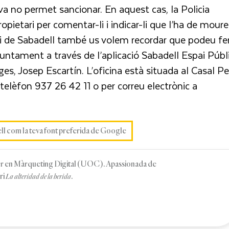
iva no permet sancionar. En aquest cas, la Policia
ropietari per comentar-li i indicar-li que l’ha de moure
ri de Sabadell també us volem recordar que podeu fe
’Ajuntament a través de l’aplicació Sabadell Espai Públ
es, Josep Escartín. L’oficina està situada al Casal Pe
telèfon 937 26 42 11 o per correu electrònic a
ell com la teva font preferida de Google
r en Màrqueting Digital (UOC). Apassionada de
ri
.
La alteridad de la herida