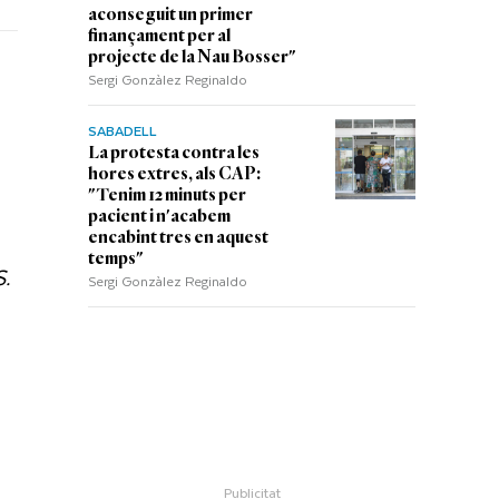
aconseguit un primer
finançament per al
projecte de la Nau Bosser"
Sergi Gonzàlez Reginaldo
SABADELL
La protesta contra les
hores extres, als CAP:
"Tenim 12 minuts per
pacient i n'acabem
encabint tres en aquest
temps"
S.
Sergi Gonzàlez Reginaldo