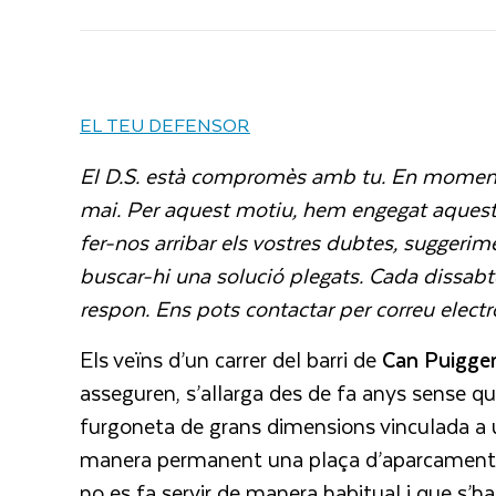
EL TEU DEFENSOR
El D.S. està compromès amb tu. En moments
mai. Per aquest motiu, hem engegat aquesta
fer-nos arribar els vostres dubtes, suggerim
buscar-hi una solució plegats. Cada dissabte,
respon. Ens pots contactar per correu ele
Els veïns d’un carrer del barri de
Can Puigge
asseguren, s’allarga des de fa anys sense qu
furgoneta de grans dimensions vinculada a u
manera permanent una plaça d’aparcament a l
no es fa servir de manera habitual i que s’h