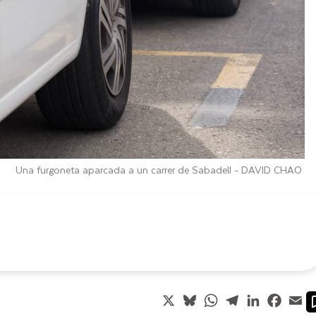
Una furgoneta aparcada a un carrer de Sabadell -
DAVID CHAO
X
Bluesky
WhatsApp
Telegram
LinkedIn
Faceb
Em