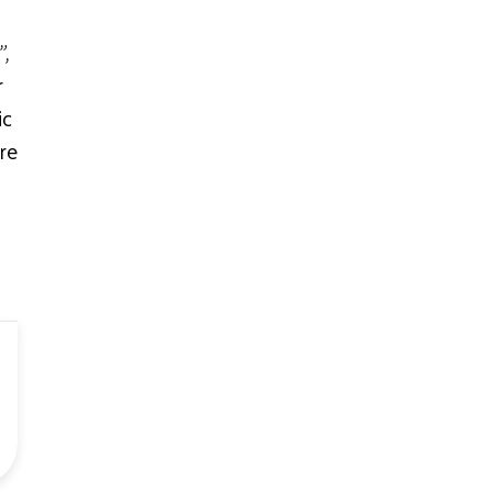
”,
r
ic
re