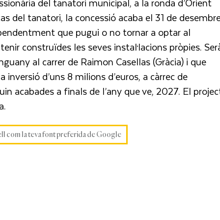
sionària del tanatori municipal, a la ronda d’Orient
cas del tanatori, la concessió acaba el 31 de desembr
pendentment que pugui o no tornar a optar al
enir construïdes les seves instal·lacions pròpies. Ser
nguany al carrer de Raimon Casellas (Gràcia) i que
inversió d’uns 8 milions d’euros, a càrrec de
guin acabades a finals de l’any que ve, 2027. El projec
a.
ell com la teva font preferida de Google