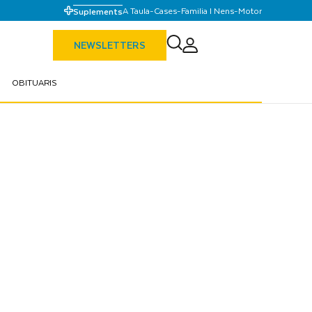
A Taula
-
Cases
-
Familia I Nens
-
Motor
Suplements
NEWSLETTERS
OBITUARIS