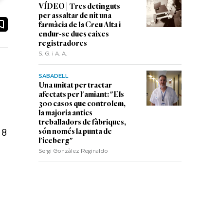
VÍDEO | Tres detinguts
per assaltar de nit una
ook
ail
farmàcia de la Creu Alta i
endur-se dues caixes
registradores
S. G. i A. A.
SABADELL
Una unitat per tractar
afectats per l'amiant: "Els
300 casos que controlem,
la majoria antics
treballadors de fàbriques,
 8
són només la punta de
l'iceberg"
Sergi Gonzàlez Reginaldo