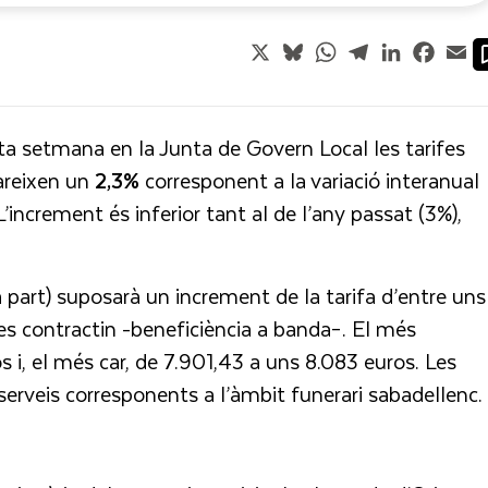
X
Bluesky
WhatsApp
Telegram
LinkedIn
Faceb
Em
a setmana en la Junta de Govern Local les tarifes
careixen un
2,3%
corresponent a la variació interanual
’increment és inferior tant al de l’any passat (3%),
 part) suposarà un increment de la tarifa d’entre uns
 es contractin -beneficiència a banda–. El més
i, el més car, de 7.901,43 a uns 8.083 euros. Les
 serveis corresponents a l’àmbit funerari sabadellenc.