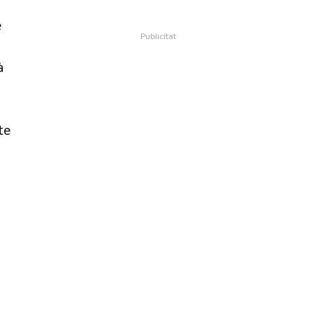
e
à
te