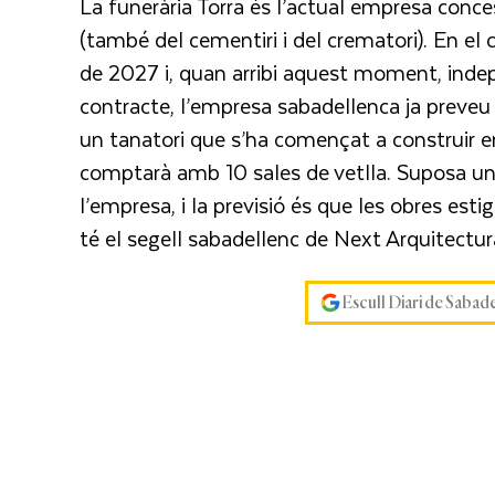
La funerària Torra és l’actual empresa conces
(també del cementiri i del crematori). En el 
de 2027 i, quan arribi aquest moment, inde
contracte, l’empresa sabadellenca ja preveu t
un tanatori que s’ha començat a construir e
comptarà amb 10 sales de vetlla. Suposa una 
l’empresa, i la previsió és que les obres esti
té el segell sabadellenc de Next Arquitectur
Escull Diari de Sabad