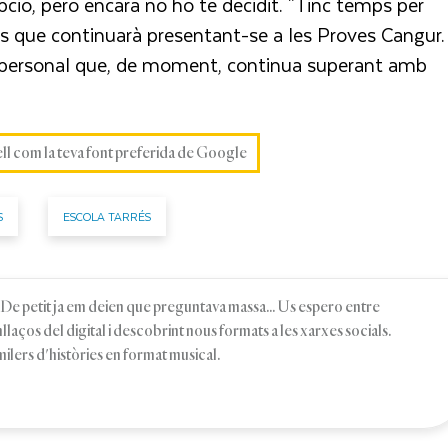
ció, però encara no ho té decidit. "Tinc temps per
lar és que continuarà presentant-se a les Proves Cangur.
e personal que, de moment, continua superant amb
ell com la teva font preferida de Google
S
ESCOLA TARRÉS
e petit ja em deien que preguntava massa... Us espero entre
enllaços del digital i descobrint nous formats a les xarxes socials.
 milers d'històries en format musical.