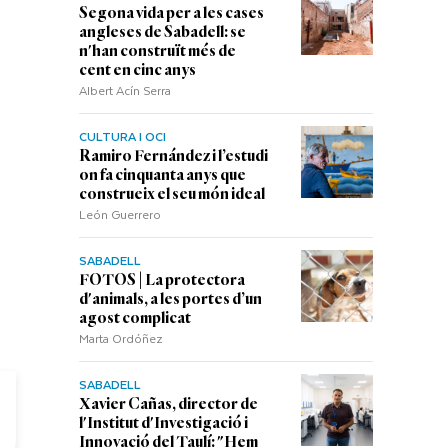
Segona vida per a les cases
angleses de Sabadell: se
n'han construït més de
cent en cinc anys
Albert Acín Serra
CULTURA I OCI
Ramiro Fernández i l’estudi
on fa cinquanta anys que
construeix el seu món ideal
León Guerrero
SABADELL
FOTOS | La protectora
d'animals, a les portes d’un
agost complicat
Marta Ordóñez
SABADELL
Xavier Cañas, director de
l'Institut d'Investigació i
Innovació del Taulí: "Hem