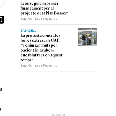
aconseguit un primer
finançament per al
projecte de la Nau Bosser"
Sergi Gonzàlez Reginaldo
ook
ail
SABADELL
La protesta contra les
hores extres, als CAP:
"Tenim 12 minuts per
pacient i n'acabem
encabint tres en aquest
temps"
Sergi Gonzàlez Reginaldo
na
a