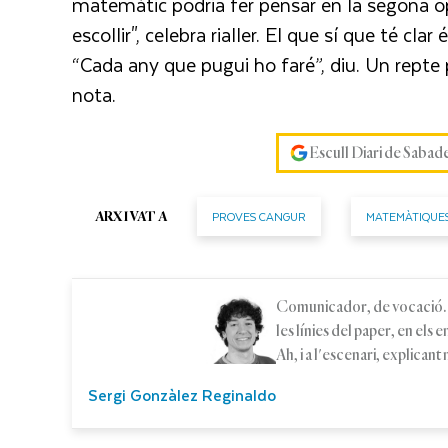
matemàtic podria fer pensar en la segona op
escollir", celebra rialler. El que sí que té c
“Cada any que pugui ho faré”, diu. Un rept
nota.
Escull Diari de Sabad
PROVES CANGUR
MATEMÀTIQUE
ARXIVAT A
Comunicador, de vocació. D
les línies del paper, en els 
Ah, i a l'escenari, explicant
Sergi Gonzàlez Reginaldo