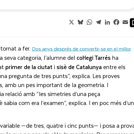
X
Bluesky
WhatsApp
Telegram
LinkedIn
Faceb
Em
tornat a fer.
Dos anys després de convertir-se en el millor
a seva categoria, l’alumne del
col·legi Tarrés
ha
bat
primer de la ciutat
i
sisè de Catalunya
entre els
una pregunta de tres punts”, explica. Les proves
s, amb un pes important de la geometria. I
ia relació amb “les simetries d’una peça
è sabia com era l’examen”, explica. I en poc més d’u
ariable —de tres, quatre i cinc punts— i posa a prov