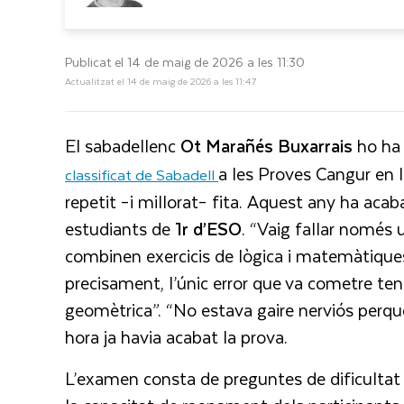
Publicat el 14 de maig de 2026 a les 11:30
Actualitzat el 14 de maig de 2026 a les 11:47
El sabadellenc
Ot
Marañés Buxarrais
ho ha 
a les Proves Cangur en l
classificat de Sabadell
repetit –i millorat– fita. Aquest any ha aca
estudiants de
1r d’ESO
. “Vaig fallar només 
combinen exercicis de lògica i matemàtique
precisament, l’únic error que va cometre ten
geomètrica”. “No estava gaire nerviós perqu
hora ja havia acabat la prova.
L’examen consta de preguntes de dificultat v