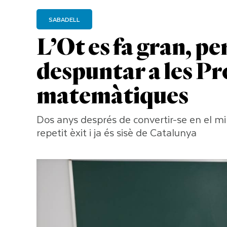
SABADELL
L’Ot es fa gran, pe
despuntar a les P
matemàtiques
Dos anys després de convertir-se en el mil
repetit èxit i ja és sisè de Catalunya