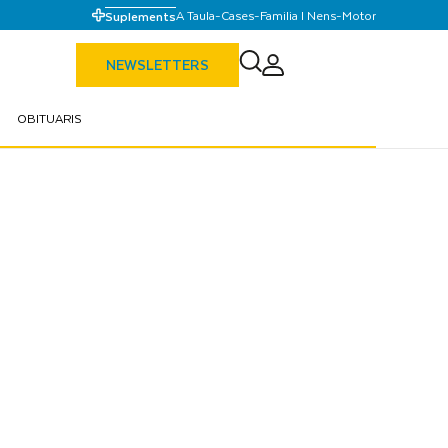
A Taula
-
Cases
-
Familia I Nens
-
Motor
Suplements
NEWSLETTERS
OBITUARIS