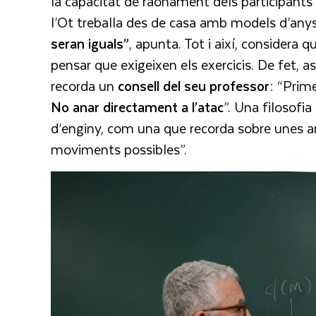
la capacitat de raonament dels participants
l’Ot treballa des de casa amb models d’anys
seran iguals”
, apunta. Tot i així, considera
pensar que exigeixen els exercicis. De fet, a
recorda un
consell del seu professor:
“Primer
No anar directament a l’atac
”. Una filosofi
d’enginy, com una que recorda sobre unes a
moviments possibles”.