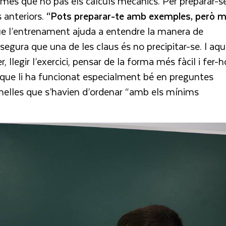
 més que no pas els càlculs mecànics. Per preparar-se
 anteriors.
“Pots preparar-te amb exemples, però m
 que l’entrenament ajuda a entendre la manera de
ssegura que una de les claus és no precipitar-se. I aqu
, llegir l’exercici, pensar de la forma més fàcil i fer-h
a que li ha funcionat especialment bé en preguntes
nelles que s’havien d’ordenar “amb els mínims