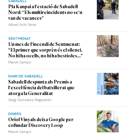
SABADELL
Pla Kanpai a l'estació de Sabadell
Nord: “Els multireincidents no se'n
van de vacances"
Albert Acín Serra
SENTMENAT
Un mes de l'incendi de Sentmenat:
"El primer que sorprèn és el silenci.
No hi ha ocells, no hi ha bestioles..."
Manel Camps
DIARI DE SABADELL
Sabadell despunta als Premis a
l'excel·lència del batxillerat que
atorga la Generalitat
Sergi Gonzàlez Reginaldo
DINERS
Oriol Vinyals deixa Google per
cofundar Discovery Loop
Manel Camps