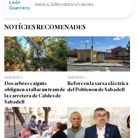
León
música, la literatura i el cinema.
Guerrero
NOTÍCIES RECOMENADES
SABADELL
SABADELL
Dos arbres caiguts
Reforcen la xarxa elèctrica
obliguen a tallar un tram de
del Poblenou de Sabadell
la carretera de Caldes de
Sabadell