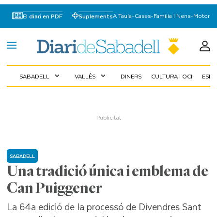
A Taula
-
Cases
-
Familia I Nens
-
Motor
El diari en PDF
Suplements
SABADELL
VALLÈS
DINERS
CULTURA I OCI
ESP
expand_more
expand_more
SABADELL
Una tradició única i emblema de
Can Puiggener
La 64a edició de la processó de Divendres Sant