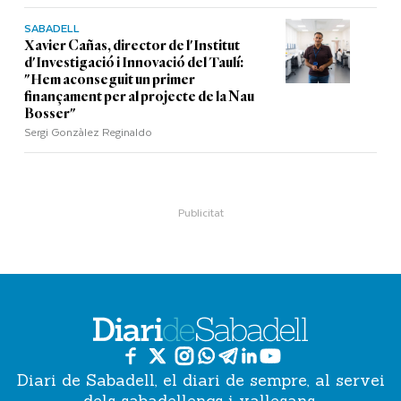
SABADELL
Xavier Cañas, director de l'Institut
d'Investigació i Innovació del Taulí:
"Hem aconseguit un primer
finançament per al projecte de la Nau
Bosser"
Sergi Gonzàlez Reginaldo
Diari de Sabadell, el diari de sempre, al servei
dels sabadellencs i vallesans.