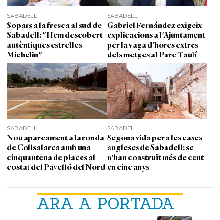
SABADELL
SABADELL
Sopars a la fresca al sud de
Gabriel Fernández exigeix
Sabadell: "Hem descobert
explicacions a l'Ajuntament
autèntiques estrelles
per la vaga d’hores extres
Michelin"
dels metges al Parc Taulí
SABADELL
SABADELL
Nou aparcament a la ronda
Segona vida per a les cases
de Collsalarca amb una
angleses de Sabadell: se
cinquantena de places al
n'han construït més de cent
costat del Pavelló del Nord
en cinc anys
ARA A PORTADA