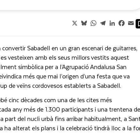
X
Bluesky
WhatsApp
Telegram
LinkedIn
Faceb
Em
 convertir Sabadell en un gran escenari de guitarres,
s es vesteixen amb els seus millors vestits aquest
alment simbòlica per a l’Agrupació Andalusa San
eivindica més que mai l’origen d’una festa que va
 grup de veïns cordovesos establerts a Sabadell.
irebé cinc dècades com una de les cites més
r cada any més de 1.300 participants i una trentena d
 part del nucli urbà fins arribar habitualment, a San
 ha alterat els plans i la celebració tindrà lloc a la f