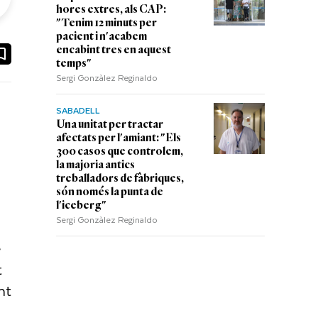
hores extres, als CAP:
"Tenim 12 minuts per
pacient i n'acabem
ook
ail
encabint tres en aquest
temps"
Sergi Gonzàlez Reginaldo
SABADELL
Una unitat per tractar
afectats per l'amiant: "Els
300 casos que controlem,
la majoria antics
treballadors de fàbriques,
són només la punta de
l'iceberg"
Sergi Gonzàlez Reginaldo
e
t
ont