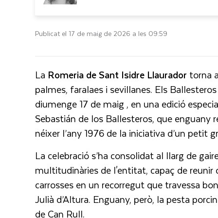
Publicat el 17 de maig de 2026 a les 09:59
La
Romeria de Sant Isidre Llaurador
torna a
palmes, faralaes i sevillanes. Els Ballestero
diumenge 17 de maig , en una edició especi
Sebastián de los Ballesteros, que enguany r
néixer l’any 1976 de la iniciativa d’un petit
La celebració s’ha consolidat al llarg de ga
multitudinàries de l'entitat, capaç de reuni
carrosses en un recorregut que travessa bona
Julià d’Altura. Enguany, però, la pesta porcina
de Can Rull.