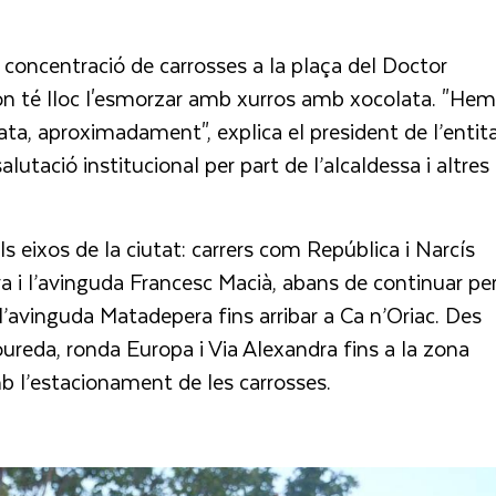
concentració de carrosses a la plaça del Doctor
a, on té lloc l'esmorzar amb xurros amb xocolata. "Hem
ata, aproximadament", explica el president de l’entita
salutació institucional per part de l’alcaldessa i altres
ls eixos de la ciutat: carrers com República i Narcís
a i l’avinguda Francesc Macià, abans de continuar pe
 l’avinguda Matadepera fins arribar a Ca n’Oriac. Des
oureda, ronda Europa i Via Alexandra fins a la zona
mb l’estacionament de les carrosses.