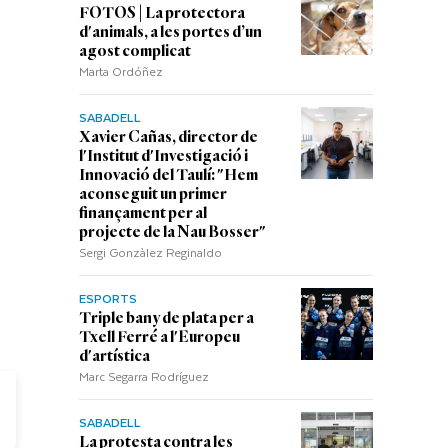
FOTOS | La protectora
d'animals, a les portes d’un
agost complicat
Marta Ordóñez
SABADELL
Xavier Cañas, director de
l'Institut d'Investigació i
Innovació del Taulí: "Hem
aconseguit un primer
finançament per al
projecte de la Nau Bosser"
Sergi Gonzàlez Reginaldo
ESPORTS
Triple bany de plata per a
La Romer
Txell Ferré a l'Europeu
d'artística
Marc Segarra Rodríguez
SABADELL
La protesta contra les