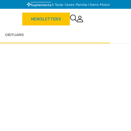
A Taula
-
Cases
-
Familia I Nens
-
Motor
Suplements
NEWSLETTERS
OBITUARIS