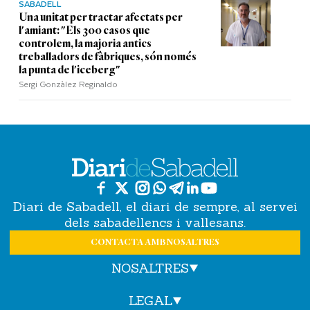
SABADELL
Una unitat per tractar afectats per
l'amiant: "Els 300 casos que
controlem, la majoria antics
treballadors de fàbriques, són només
la punta de l'iceberg"
Sergi Gonzàlez Reginaldo
Diari de Sabadell, el diari de sempre, al servei
dels sabadellencs i vallesans.
CONTACTA AMB NOSALTRES
NOSALTRES
LEGAL