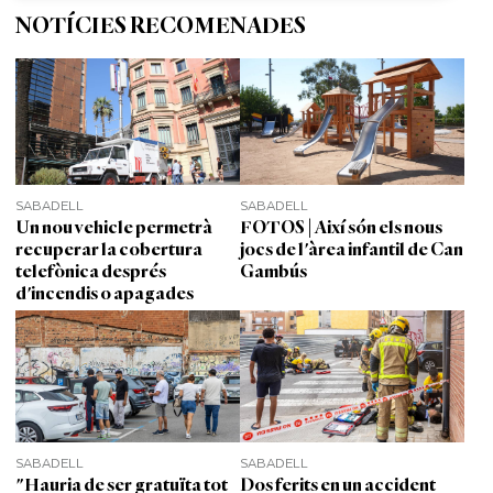
NOTÍCIES RECOMENADES
SABADELL
SABADELL
Un nou vehicle permetrà
FOTOS | Així són els nous
recuperar la cobertura
jocs de l'àrea infantil de Can
telefònica després
Gambús
d'incendis o apagades
SABADELL
SABADELL
"Hauria de ser gratuïta tot
Dos ferits en un accident