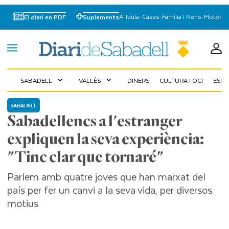
A Taula
-
Cases
-
Familia I Nens
-
Motor
El diari en PDF
Suplements
SABADELL
VALLÈS
DINERS
CULTURA I OCI
ESP
expand_more
expand_more
SABADELL
Sabadellencs a l'estranger
expliquen la seva experiència:
"Tinc clar que tornaré"
Parlem amb quatre joves que han marxat del
país per fer un canvi a la seva vida, per diversos
motius