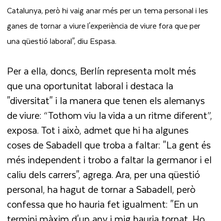
Catalunya, però hi vaig anar més per un tema personal i les
ganes de tornar a viure l'experiència de viure fora que per
una qüestió laboral", diu Espasa.
Per a ella, doncs, Berlín representa molt més
que una oportunitat laboral i destaca la
"diversitat" i la manera que tenen els alemanys
de viure: “Tothom viu la vida a un ritme diferent”,
exposa. Tot i això, admet que hi ha algunes
coses de Sabadell que troba a faltar: "La gent és
més independent i trobo a faltar la germanor i el
caliu dels carrers", agrega. Ara, per una qüestió
personal, ha hagut de tornar a Sabadell, però
confessa que ho hauria fet igualment: "En un
termini màxim d'un any i mig hauria tornat. Ho