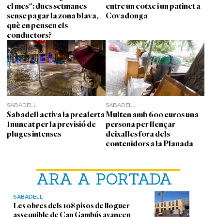
el mes": dues setmanes
entre un cotxe i un patinet a
sense pagar la zona blava,
Covadonga
què en pensen els
conductors?
SABADELL
SABADELL
Sabadell activa la prealerta
Multen amb 600 euros una
Inuncat per la previsió de
persona per llençar
pluges intenses
deixalles fora dels
contenidors a la Planada
ARA A PORTADA
SABADELL
Les obres dels 108 pisos de lloguer
assequible de Can Gambús avancen