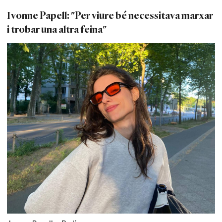
Ivonne Papell: "Per viure bé necessitava marxar
i trobar una altra feina"