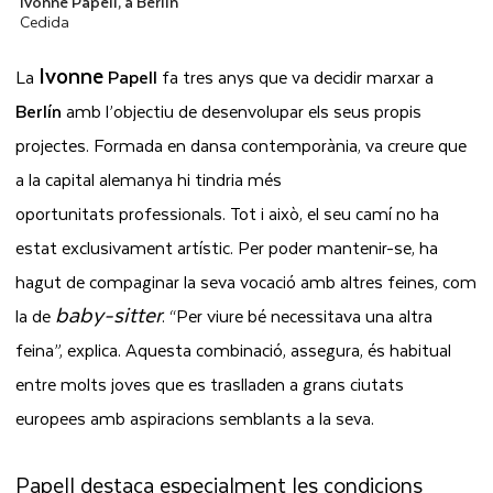
Ivonne Papell, a Berlín
Cedida
Ivonne
L
a
Papell
fa tres anys que va decidir marxar a
Berlín
amb l’objectiu de desenvolupar els seus propis
projectes. Formada en dansa contemporània, va creure que
a
la capital alemanya hi tindria més
oportunitats
professionals.
Tot i això, el seu camí no ha
estat exclusivament artístic. Per poder mantenir-se, ha
hagut de compaginar la seva vocació amb altres feines, com
baby-sitter
la de
. “Per viure bé necessitava una altra
feina”, explica. Aquesta combinació, assegura, és habitual
entre molts joves que es traslladen a grans ciutats
europees amb aspiracions semblants a la seva.
Papell destaca especialment les condicions