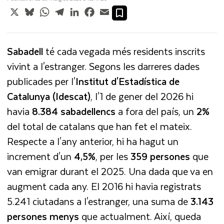
X
Bluesky
WhatsApp
Telegram
LinkedIn
Facebook
Email
Sabadell
té cada vegada més residents inscrits
vivint a l'estranger. Segons les darreres dades
publicades per l'
Institut
d'Estadística de
Catalunya (Idescat)
, l'1 de gener del 2026 hi
havia
8.384 sabadellencs
a fora del país, un
2%
del total de catalans que han fet el mateix.
Respecte a l'any anterior, hi ha hagut un
increment d'un
4,5%
, per les
359 persones
que
van emigrar durant el 2025. Una dada que va en
augment cada any. El 2016 hi havia registrats
5.241 ciutadans a l'estranger, una suma de
3.143
persones menys
que actualment. Així, queda