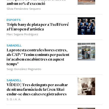
amb un 10% d'execució
Sílvia Fernández Sequero
ESPORTS
Triple bany de plata per a Txell Ferré
a l'Europeu d'artística
Marc Segarra Rodríguez
SABADELL
La protesta contra les hores extres,
als CAP: "Tenim 12 minuts per pacient
i n'acabem encabint tres en aquest
temps"
Sergi Gonzàlez Reginaldo
SABADELL
VÍDEO | Tres detinguts per assaltar
de nit una farmàcia de la Creu Alta i
endur-se dues caixes registradores
S. G. i A. A.