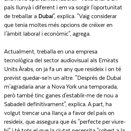
país llunyà i diferent i em va sorgir l'oportunitat
de treballar a
Dubai
", explica. "Vaig considerar
que tenia moltes més opcions de créixer en
l'àmbit laboral i econòmic", agrega.
Actualment, treballa en una empresa
tecnològica del sector audiovisual als Emirats
Units Àrabs, on ja fa un any que resideix i on té
previst quedar-se’n un altre. "Després de Dubai
m'agradaria anar a Nova York una temporada,
però també tinc ganes d'establir-me de nou a
Sabadell definitivament", explica. A part, ha
volgut trencar una llança a favor del país on
resideix, que assegura que és "perfecte per viure-
hi" i té tots el que la ciutat necessita "cobert a la