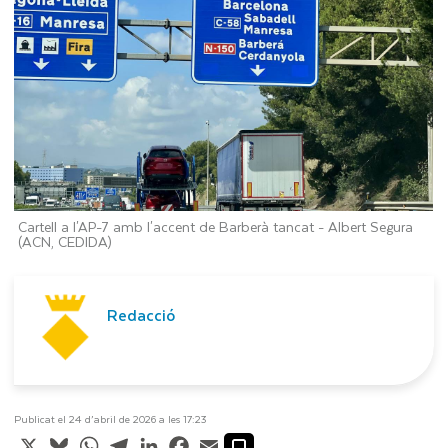
Cartell a l'AP-7 amb l'accent de Barberà tancat -
Albert Segura
(ACN, CEDIDA)
Redacció
Publicat el 24 d’abril de 2026 a les 17:23
X
Bluesky
WhatsApp
Telegram
LinkedIn
Facebook
Email