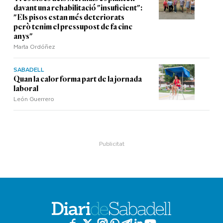
davant una rehabilitació "insuficient":
"Els pisos estan més deteriorats
però tenim el pressupost de fa cinc
anys"
Marta Ordóñez
SABADELL
Quan la calor forma part de la jornada
laboral
León Guerrero