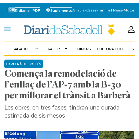
A Taula
-
Cases
-
Familia I Nens
-
Motor
El diari en PDF
Suplements
SABADELL
VALLÈS
DINERS
CULTURA I OCI
ESP
expand_more
expand_more
BARBERÀ DEL VALLÈS
Comença la remodelació de
l’enllaç de l’AP-7 amb la B-30
per millorar el trànsit a Barberà
Les obres, en tres fases, tindran una durada
estimada de sis mesos