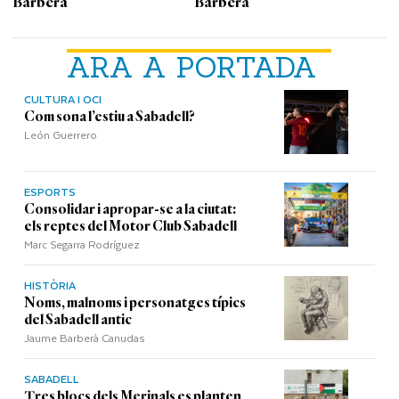
Barberà
Barberà
ARA A PORTADA
CULTURA I OCI
Com sona l’estiu a Sabadell?
León Guerrero
ESPORTS
Consolidar i apropar-se a la ciutat:
els reptes del Motor Club Sabadell
Marc Segarra Rodríguez
HISTÒRIA
Noms, malnoms i personatges típics
del Sabadell antic
Jaume Barberà Canudas
SABADELL
Tres blocs dels Merinals es planten