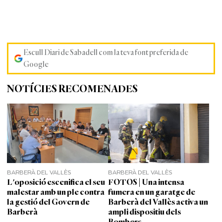
Escull Diari de Sabadell com la teva font preferida de
Google
NOTÍCIES RECOMENADES
BARBERÀ DEL VALLÈS
BARBERÀ DEL VALLÈS
L'oposició escenifica el seu
FOTOS | Una intensa
malestar amb un ple contra
fumera en un garatge de
la gestió del Govern de
Barberà del Vallès activa un
Barberà
ampli dispositiu dels
Bombers