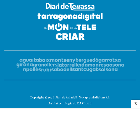
Copyright © 2026 Diari de Sabadell | Novapress Edicions S.L.
OA Cloud
X
Amb la tecnologia de