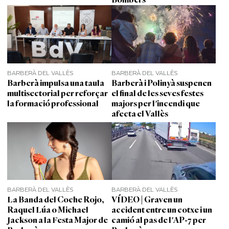
BARBERÀ DEL VALLÈS
BARBERÀ DEL VALLÈS
Barberà impulsa una taula
Barberà i Polinyà suspenen
multisectorial per reforçar
el final de les seves festes
la formació professional
majors per l'incendi que
afecta el Vallès
BARBERÀ DEL VALLÈS
BARBERÀ DEL VALLÈS
La Banda del Coche Rojo,
VÍDEO | Graven un
Raquel Lúa o Michael
accident entre un cotxe i un
Jackson a la Festa Major de
camió al pas de l'AP-7 per