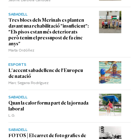
SABADELL
Tres blocs dels Merinals es planten
davant una rehabilitació "insuficient":
"Els pisos estan més deteriorats
però tenim el pressupost de fa cinc
anys"
Marta Ordóñez
ESPORTS
L'accent sabadellenc de l'Europeu
de natació
Marc Segarra Rodríguez
SABADELL
Quan la calor forma part de la jornada
laboral
L.G.
SABADELL
FOTOS | El carret de fotografies de