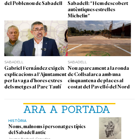
del Poblenou de Sabadell
Sabadell: "Hem descobert
autèntiques estrelles
Michelin"
SABADELL
SABADELL
Gabriel Fernández exigeix
Nou aparcament a la ronda
explicacions a l'Ajuntament
de Collsalarca amb una
per la vaga d’hores extres
cinquantena de places al
dels metges al Parc Taulí
costat del Pavelló del Nord
ARA A PORTADA
HISTÒRIA
Noms, malnoms i personatges típics
del Sabadell antic
Jaume Barberà Canudas