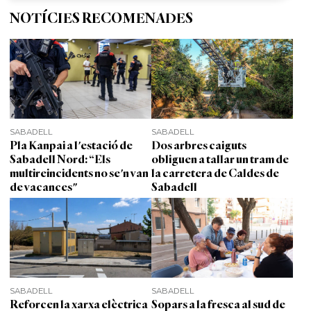
NOTÍCIES RECOMENADES
SABADELL
SABADELL
Pla Kanpai a l'estació de
Dos arbres caiguts
Sabadell Nord: “Els
obliguen a tallar un tram de
multireincidents no se'n van
la carretera de Caldes de
de vacances"
Sabadell
SABADELL
SABADELL
Reforcen la xarxa elèctrica
Sopars a la fresca al sud de