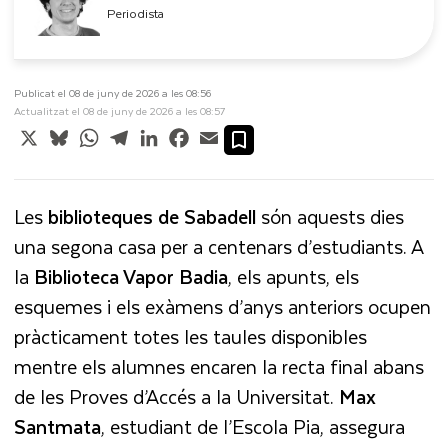
Periodista
Publicat el 08 de juny de 2026 a les 08:56
Actualitzat el 08 de juny de 2026 a les 08:57
X
Bluesky
WhatsApp
Telegram
LinkedIn
Facebook
Email
Les
biblioteques de Sabadell
són aquests dies
una segona casa per a centenars d’estudiants. A
la
Biblioteca Vapor Badia
, els apunts, els
esquemes i els exàmens d’anys anteriors ocupen
pràcticament totes les taules disponibles
mentre els alumnes encaren la recta final abans
de les Proves d’Accés a la Universitat.
Max
Santmata
, estudiant de l’Escola Pia, assegura