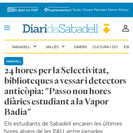
A Taula
-
Cases
-
Familia I Nens
-
Motor
El diari en PDF
Suplements
SABADELL
VALLÈS
DINERS
CULTURA I OCI
ESP
expand_more
expand_more
SABADELL
24 hores per la Selectivitat,
biblioteques a vessar i detectors
anticòpia: "Passo nou hores
diàries estudiant a la Vapor
Badia"
Els estudiants de Sabadell encaren les últimes
hores abans de les PAU, entre jornades