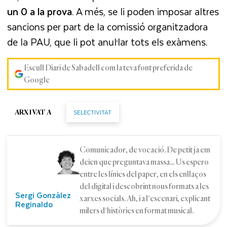
un 0 a la prova
. A més, se li poden imposar altres
sancions per part de la comissió organitzadora
de la PAU, que li pot anul·lar tots els exàmens.
Escull Diari de Sabadell com la teva font preferida de
Google
SELECTIVITAT
ARXIVAT A
Comunicador, de vocació. De petit ja em
deien que preguntava massa... Us espero
entre les línies del paper, en els enllaços
del digital i descobrint nous formats a les
Sergi Gonzàlez
xarxes socials. Ah, i a l'escenari, explicant
Reginaldo
milers d'històries en format musical.