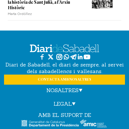
la història de Sant Julià, a l’Arxiu
Històric
Marta Ordóñez
Diari de Sabadell, el diari de sempre, al servei
dels sabadellencs i vallesans.
CONTACTA AMB NOSALTRES
NOSALTRES
LEGAL
AMB EL SUPORT DE