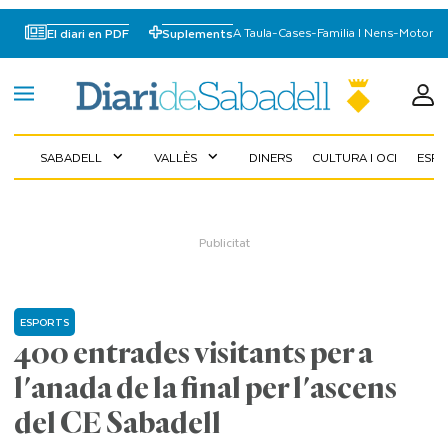
A Taula
-
Cases
-
Familia I Nens
-
Motor
El diari en PDF
Suplements
SABADELL
VALLÈS
DINERS
CULTURA I OCI
ESP
expand_more
expand_more
ESPORTS
400 entrades visitants per a
l'anada de la final per l'ascens
del CE Sabadell