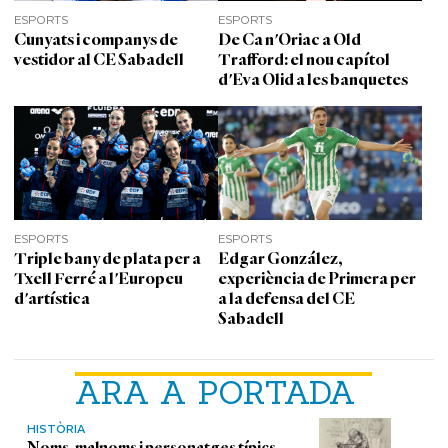
ESPORTS
ESPORTS
Cunyats i companys de
De Ca n'Oriac a Old
vestidor al CE Sabadell
Trafford: el nou capítol
d'Eva Olid a les banquetes
ESPORTS
ESPORTS
Triple bany de plata per a
Edgar González,
Txell Ferré a l'Europeu
experiència de Primera per
d'artística
a la defensa del CE
Sabadell
ARA A PORTADA
HISTÒRIA
Noms, malnoms i personatges típics