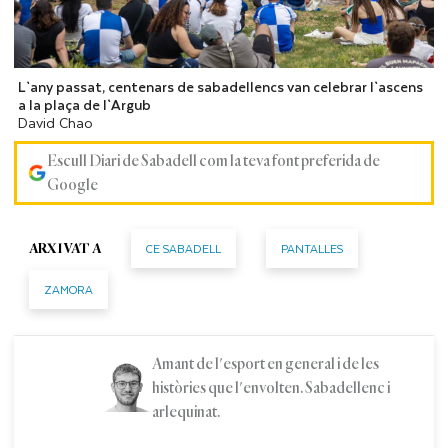
L`any passat, centenars de sabadellencs van celebrar l`ascens
a la plaça de l`Argub
David Chao
Escull Diari de Sabadell com la teva font preferida de
Google
CE SABADELL
PANTALLES
ARXIVAT A
ZAMORA
Amant de l'esport en general i de les
històries que l'envolten. Sabadellenc i
arlequinat.