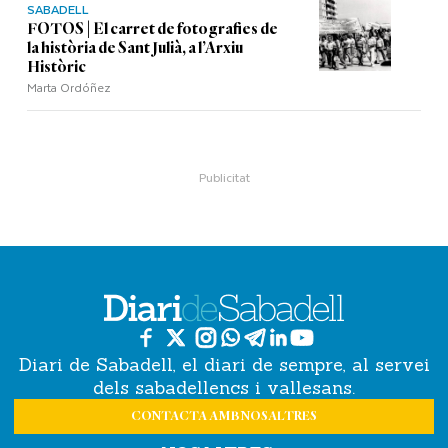
SABADELL
FOTOS | El carret de fotografies de
la història de Sant Julià, a l’Arxiu
Històric
Marta Ordóñez
Diari de Sabadell, el diari de sempre, al servei
dels sabadellencs i vallesans.
CONTACTA AMB NOSALTRES