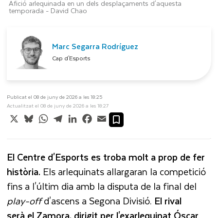
Afició arlequinada en un dels desplaçaments d'aquesta
temporada -
David Chao
Marc Segarra Rodríguez
Cap d'Esports
Publicat el 08 de juny de 2026 a les 18:25
Actualitzat el 08 de juny de 2026 a les 18:27
X
Bluesky
WhatsApp
Telegram
LinkedIn
Facebook
Email
El Centre d'Esports es troba molt a prop de fer
història.
Els arlequinats allargaran la competició
fins a l'últim dia amb la disputa de la final del
play-off
d'ascens a Segona Divisió.
El rival
serà el Zamora, dirigit per l'exarlequinat Óscar