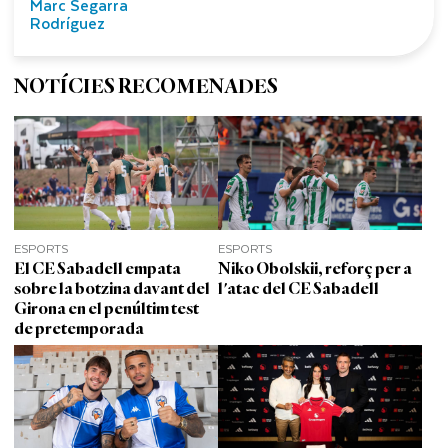
Marc Segarra
Rodríguez
NOTÍCIES RECOMENADES
ESPORTS
ESPORTS
El CE Sabadell empata
Niko Obolskii, reforç per a
sobre la botzina davant del
l'atac del CE Sabadell
Girona en el penúltim test
de pretemporada