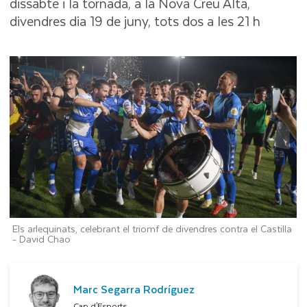
dissabte i la tornada, a la Nova Creu Alta,
divendres dia 19 de juny, tots dos a les 21 h
Els arlequinats, celebrant el triomf de divendres contra el Castilla
-
David Chao
Marc Segarra Rodríguez
Cap d'Esports