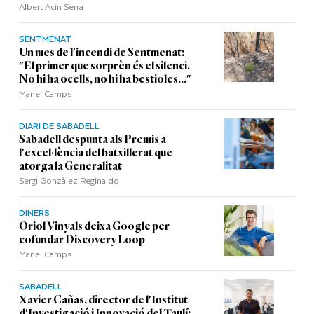
Albert Acín Serra
SENTMENAT
Un mes de l'incendi de Sentmenat:
"El primer que sorprèn és el silenci.
No hi ha ocells, no hi ha bestioles..."
Manel Camps
DIARI DE SABADELL
Sabadell despunta als Premis a
l'excel·lència del batxillerat que
atorga la Generalitat
Sergi Gonzàlez Reginaldo
DINERS
Oriol Vinyals deixa Google per
cofundar Discovery Loop
Manel Camps
SABADELL
Xavier Cañas, director de l'Institut
d'Investigació i Innovació del Taulí: