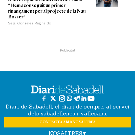
"Hem aconseguit un primer
finançament per al projecte de la Nau
Bosser"
Sergi Gonzàlez Reginaldo
Diari de Sabadell, el diari de sempre, al servei
dels sabadellencs i vallesans.
CONTACTA AMB NOSALTRES
NOSALTRES