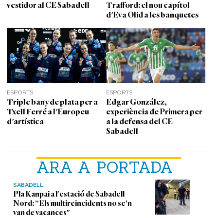
vestidor al CE Sabadell
Trafford: el nou capítol
d'Eva Olid a les banquetes
ESPORTS
ESPORTS
Triple bany de plata per a
Edgar González,
Txell Ferré a l'Europeu
experiència de Primera per
d'artística
a la defensa del CE
Sabadell
ARA A PORTADA
SABADELL
Pla Kanpai a l'estació de Sabadell
Nord: “Els multireincidents no se'n
van de vacances"