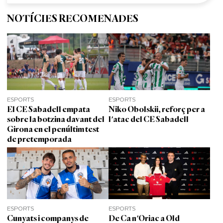
NOTÍCIES RECOMENADES
ESPORTS
ESPORTS
El CE Sabadell empata
Niko Obolskii, reforç per a
sobre la botzina davant del
l'atac del CE Sabadell
Girona en el penúltim test
de pretemporada
ESPORTS
ESPORTS
Cunyats i companys de
De Ca n'Oriac a Old