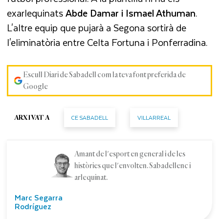
exarlequinats
Abde Damar i Ismael Athuman
.
L'altre equip que pujarà a Segona sortirà de
l'eliminatòria entre Celta Fortuna i Ponferradina.
Escull Diari de Sabadell com la teva font preferida de
Google
CE SABADELL
VILLARREAL
ARXIVAT A
Amant de l'esport en general i de les
històries que l'envolten. Sabadellenc i
arlequinat.
Marc Segarra
Rodríguez