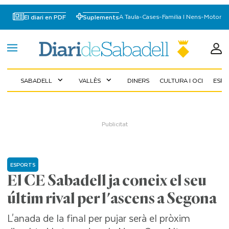
A Taula
-
Cases
-
Familia I Nens
-
Motor
El diari en PDF
Suplements
SABADELL
VALLÈS
DINERS
CULTURA I OCI
ESP
expand_more
expand_more
ESPORTS
El CE Sabadell ja coneix el seu
últim rival per l'ascens a Segona
L'anada de la final per pujar serà el pròxim