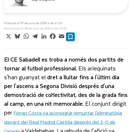
Publicat el 07 de juny de 2026 a les 21:20
Actualitzat el 08 de juny de 2026 a les 14:05
X
Bluesky
WhatsApp
Telegram
LinkedIn
Facebook
Email
El CE Sabadell es troba a només dos partits de
tornar al futbol professional.
Els arlequinats
s'han guanyat el
dret a lluitar fins a l'últim dia
per l'ascens a Segona Divisió després d'una
demostració de col·lectivitat, des de la grada fins
al camp, en una nit memorable.
El conjunt dirigit
per
Ferran Costa va aconseguir remuntar l'eliminatòria
davant del Real Madrid Castilla després del 2-0 de
a Valdebebas. La rebuda de l'afició va
l'anada