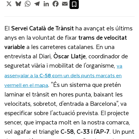
X
Bluesky
WhatsApp
Telegram
LinkedIn
Facebook
Email
El
Servei Català de Trànsit
ha avançat els últims
anys en la voluntat de fixar
trams de velocitat
variable
a les carreteres catalanes. En una
entrevista al Diari,
Òscar Llatje
, coordinador de
seguretat viària i mobilitat de l'organisme,
va
assenyalar a la
C-58 c
om un dels punts marcats en
. "És un sistema que pretén
vermell en el mapa
laminar el trànsit en hores punta, baixant les
velocitats, sobretot, d'entrada a Barcelona", va
especificar sobre l'actuació prevista. El projecte
sencer, que impacta molt en la nostra comarca,
vol agafar el triangle
C-58, C-33 i l'AP-7
. Un punt