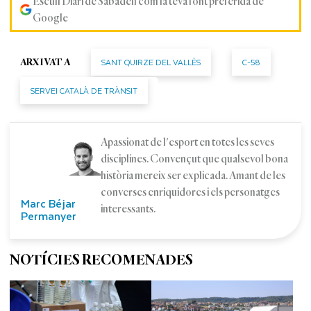
Escull Diari de Sabadell com la teva font preferida de
Google
SANT QUIRZE DEL VALLÈS
C-58
ARXIVAT A
SERVEI CATALÀ DE TRÀNSIT
Apassionat de l'esport en totes les seves
disciplines. Convençut que qualsevol bona
història mereix ser explicada. Amant de les
converses enriquidores i els personatges
Marc Béjar
interessants.
Permanyer
NOTÍCIES RECOMENADES