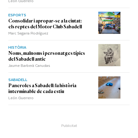
León Guerrero
ESPORTS
Consolidar i apropar-se a la ciutat:
els reptes del Motor Club Sabadell
Marc Segarra Rodríguez
HISTÒRIA
Noms, malnoms i personatges típics
del Sabadell antic
Jaume Barberà Canudas
SABADELL
Paneroles a Sabadell: la història
interminable de cada estiu
León Guerrero