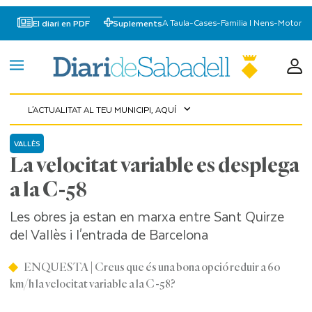
A Taula
-
Cases
-
Familia I Nens
-
Motor
El diari en PDF
Suplements
L'ACTUALITAT AL TEU MUNICIPI, AQUÍ
expand_more
VALLÈS
La velocitat variable es desplega
a la C-58
Les obres ja estan en marxa entre Sant Quirze
del Vallès i l'entrada de Barcelona
ENQUESTA | Creus que és una bona opció reduir a 60
km/h la velocitat variable a la C-58?