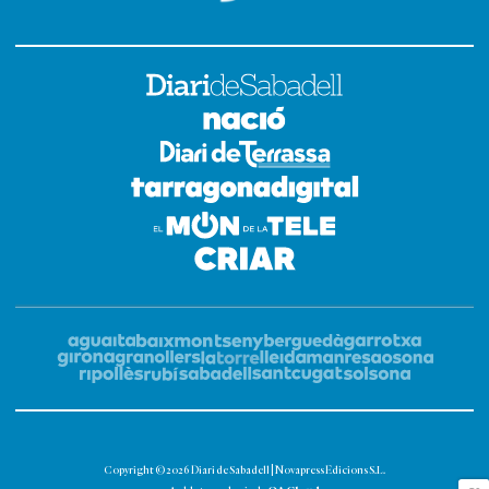
Copyright © 2026 Diari de Sabadell | Novapress Edicions S.L.