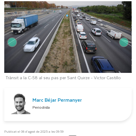
Trànsit a la C-58 al seu pas per Sant Quirze -
Victor Castillo
T
Marc Béjar Permanyer
Periodista
Publicat el 06 d’agost de 2025 a les 09:59