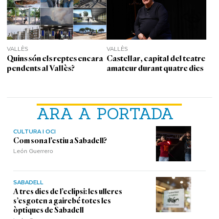
VALLÈS
VALLÈS
Quins són els reptes encara
Castellar, capital del teatre
pendents al Vallès?
amateur durant quatre dies
ARA A PORTADA
CULTURA I OCI
Com sona l’estiu a Sabadell?
León Guerrero
SABADELL
A tres dies de l’eclipsi: les ulleres
s’esgoten a gairebé totes les
òptiques de Sabadell