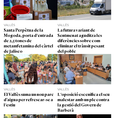
VALLÈS
VALLÈS
Santa Perpètua de la
La futura variant de
Mogoda, porta d'entrada
Sentmenat aguditza les
de 2,5 tones de
diferències sobre com
metamfetamina del càrtel
eliminar el trànsit pesant
de Jalisco
del poble
VALLÈS
VALLÈS
El Vallès suma un nou parc
L'oposició escenifica el seu
d’aigua per refrescar-se a
malestar amb un ple contra
l'estiu
la gestió del Govern de
Barberà