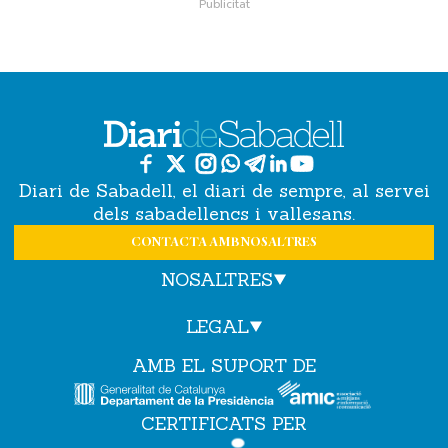
Diari de Sabadell, el diari de sempre, al servei
dels sabadellencs i vallesans.
CONTACTA AMB NOSALTRES
NOSALTRES
LEGAL
AMB EL SUPORT DE
CERTIFICATS PER