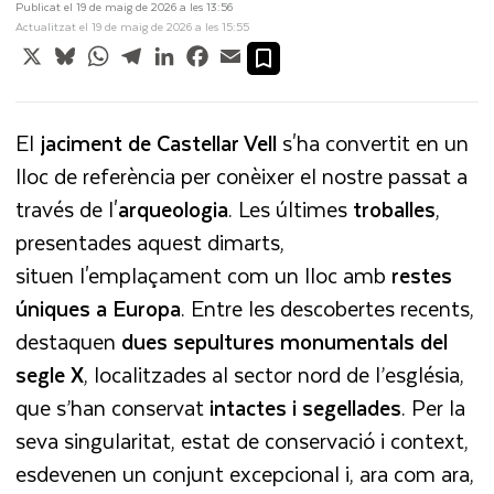
Publicat el 19 de maig de 2026 a les 13:56
Actualitzat el 19 de maig de 2026 a les 15:55
X
Bluesky
WhatsApp
Telegram
LinkedIn
Facebook
Email
El
jaciment de Castellar Vell
s'ha convertit en un
lloc de referència per conèixer el nostre passat a
través de l'
arqueologia
. Les últimes
troballes
,
presentades aquest dimarts,
situen l'emplaçament com un lloc amb
restes
úniques a Europa
. Entre les descobertes recents,
destaquen
dues sepultures monumentals del
segle X
, localitzades al sector nord de l’església,
que s’han conservat
intactes i segellades
. Per la
seva singularitat, estat de conservació i context,
esdevenen un conjunt excepcional i, ara com ara,