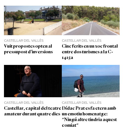
CASTELLAR DEL VALLÈS
CASTELLAR DEL VALLÈS
Vuit propostes opten al
Cinc ferits en un xoc frontal
pressupost d’inversions
entre dos turismes a la C-
1415a
CASTELLAR DEL VALLÈS
CASTELLAR DEL VALLÈS
Castellar, capital del teatre
Dídac Prat es fa etern amb
amateur durant quatre dies
un emotiu homenatge:
"Ningú altre tindria aquest
comiat"