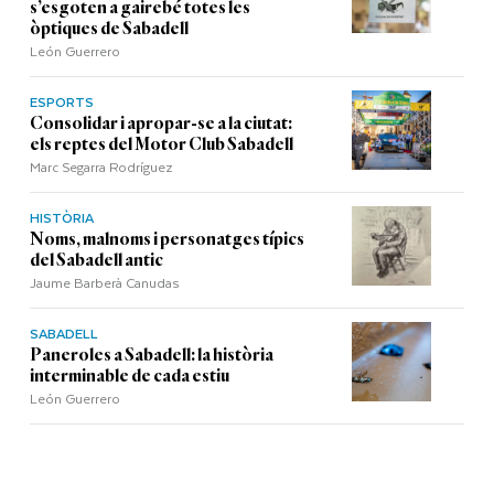
s’esgoten a gairebé totes les
òptiques de Sabadell
León Guerrero
ESPORTS
Consolidar i apropar-se a la ciutat:
els reptes del Motor Club Sabadell
Marc Segarra Rodríguez
HISTÒRIA
Noms, malnoms i personatges típics
del Sabadell antic
Jaume Barberà Canudas
SABADELL
Paneroles a Sabadell: la història
interminable de cada estiu
León Guerrero