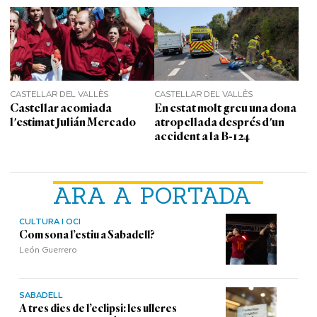
CASTELLAR DEL VALLÈS
CASTELLAR DEL VALLÈS
Castellar acomiada
En estat molt greu una dona
l'estimat Julián Mercado
atropellada després d'un
accident a la B-124
ARA A PORTADA
CULTURA I OCI
Com sona l’estiu a Sabadell?
León Guerrero
SABADELL
A tres dies de l’eclipsi: les ulleres