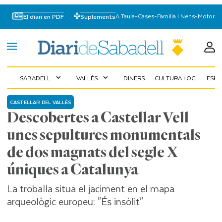
A Taula
-
Cases
-
Familia I Nens
-
Motor
El diari en PDF
Suplements
SABADELL
VALLÈS
DINERS
CULTURA I OCI
ESP
expand_more
expand_more
CASTELLAR DEL VALLÈS
Descobertes a Castellar Vell
unes sepultures monumentals
de dos magnats del segle X
úniques a Catalunya
La troballa situa el jaciment en el mapa
arqueològic europeu: "És insòlit"