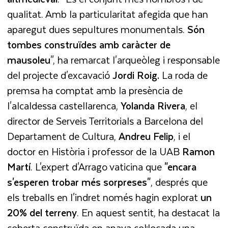
qualitat. Amb la particularitat afegida que han
aparegut dues sepultures monumentals.
Són
tombes construïdes amb caràcter de
mausoleu
", ha remarcat l'arqueòleg i responsable
del projecte d'excavació
Jordi Roig.
La roda de
premsa ha comptat amb la presència de
l'alcaldessa castellarenca,
Yolanda
Rivera
, el
director de Serveis Territorials a Barcelona del
Departament de Cultura,
Andreu
Felip
, i el
doctor en Història i professor de la UAB
Ramon
Martí
. L'expert d'Arrago vaticina que
"encara
s'esperen trobar més sorpreses"
, després que
els treballs en l'indret només hagin explorat
un
20% del terreny
. En aquest sentit, ha destacat la
coberta construïda on anava col·locada una