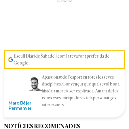
Escull Diari de Sabadell com la teva font preferida de
Google
Apassionat de l'esport en totes les seves
disciplines. Convençut que qualsevol bona
història mereix ser explicada. Amant de les
converses enriquidores i els personatges
Marc Béjar
interessants.
Permanyer
NOTÍCIES RECOMENADES