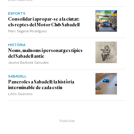
ESPORTS
Consolidar i apropar-se a la ciutat:
els reptes del Motor Club Sabadell
Marc Segarra Rodríguez
HISTÒRIA
Noms, malnoms i personatges típics
del Sabadell antic
Jaume Barberà Canudas
SABADELL
Paneroles a Sabadell: la història
interminable de cada estiu
León Guerrero