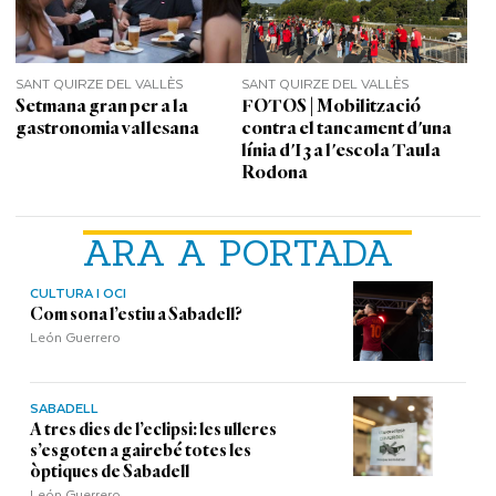
SANT QUIRZE DEL VALLÈS
SANT QUIRZE DEL VALLÈS
Setmana gran per a la
FOTOS | Mobilització
gastronomia vallesana
contra el tancament d'una
línia d'I3 a l'escola Taula
Rodona
ARA A PORTADA
CULTURA I OCI
Com sona l’estiu a Sabadell?
León Guerrero
SABADELL
A tres dies de l’eclipsi: les ulleres
s’esgoten a gairebé totes les
òptiques de Sabadell
León Guerrero