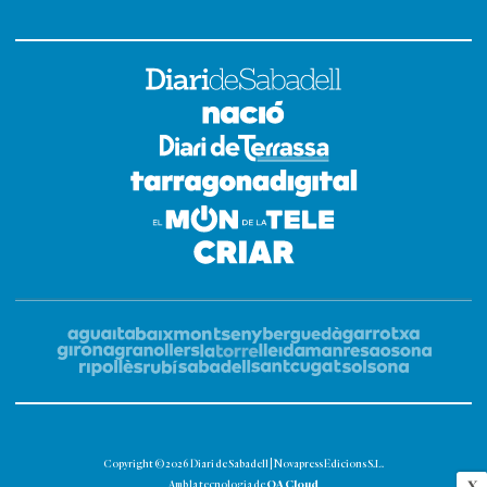
Copyright © 2026 Diari de Sabadell | Novapress Edicions S.L.
OA Cloud
X
Amb la tecnologia de