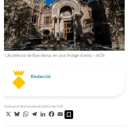
L'Audiència de Barcelona, en una imatge d'arxiu -
ACN
Redacció
Publicat el 28 d’octubre de 2025 a les 11:00
X
Bluesky
WhatsApp
Telegram
LinkedIn
Facebook
Email