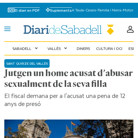
A Taula
-
Cases
-
Familia I Nens
-
Motor
El diari en PDF
Suplements
SABADELL
VALLÈS
DINERS
CULTURA I OCI
ESP
expand_more
expand_more
SANT QUIRZE DEL VALLÈS
Jutgen un home acusat d'abusar
sexualment de la seva filla
El fiscal demana per a l'acusat una pena de 12
anys de presó