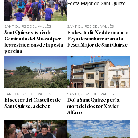
SANT QUIRZE DEL VALLÈS
SANT QUIRZE DEL VALLÈS
Sant Quirze suspèn la
Fades, Judit Neddermann o
Caminada del Mussol per
Peyu desembarcaran a la
les restriccions de la pesta
Festa Major de Sant Quirze
porcina
SANT QUIRZE DEL VALLÈS
SANT QUIRZE DEL VALLÈS
El sector del Castellet de
Dol a Sant Quirze per la
Sant Quirze, a debat
mort del doctor Xavier
Alfaro