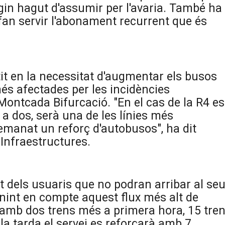
gin hagut d'assumir per l'avaria. També ha
 fan servir l'abonament recurrent que és
stit en la necessitat d'augmentar els busos
 més afectades per les incidències
Montcada Bifurcació. "En el cas de la R4 es
 a dos, serà una de les línies més
emanat un reforç d'autobusos", ha dit
 Infraestructures.
t dels usuaris que no podran arribar al se
Tenint en compte aquest flux més alt de
 amb dos trens més a primera hora, 15 tre
la tarda el servei es reforçarà amb 7