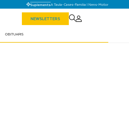
A Taula
-
Cases
-
Familia I Nens
-
Motor
Suplements
NEWSLETTERS
OBITUARIS