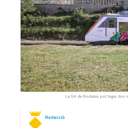
La R4 de Rodalies pot trigar dos m
Redacció