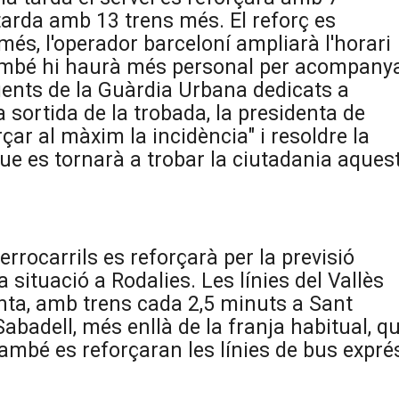
 tarda amb 13 trens més. El reforç es
 A més, l'operador barceloní ampliarà l'horari
També hi haurà més personal per acompany
gents de la Guàrdia Urbana dedicats a
la sortida de la trobada, la presidenta de
ar al màxim la incidència" i resoldre la
e es tornarà a trobar la ciutadania aques
errocarrils es reforçarà per la previsió
situació a Rodalies. Les línies del Vallès
nta, amb trens cada 2,5 minuts a Sant
abadell, més enllà de la franja habitual, q
També es reforçaran les línies de bus expré