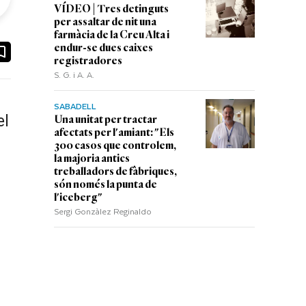
VÍDEO | Tres detinguts
per assaltar de nit una
farmàcia de la Creu Alta i
ook
ail
endur-se dues caixes
registradores
S. G. i A. A.
SABADELL
el
Una unitat per tractar
afectats per l'amiant: "Els
300 casos que controlem,
la majoria antics
treballadors de fàbriques,
són només la punta de
l'iceberg"
Sergi Gonzàlez Reginaldo