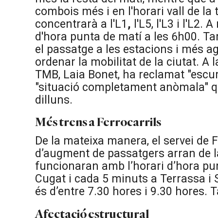
combois més i en l'horari vall de la
concentrarà a l'L1
,
l'L5, l'L3 i l'L2.
d'hora punta de matí a les 6h00. 
el passatge a les estacions i més a
ordenar la mobilitat de la ciutat. A 
TMB, Laia Bonet, ha reclamat "escurç
"situació completament anòmala" qu
dilluns.
Més trens a Ferrocarrils
De la mateixa manera, el servei de F
d’augment de passatgers arran de la 
funcionaran amb l’horari d’hora pu
Cugat i cada 5 minuts a Terrassa i S
és d’entre 7.30 hores i 9.30 hores. 
Afectació estructural