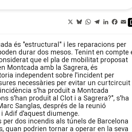
X
Bluesky
WhatsApp
Telegram
LinkedIn
Faceb
Em
ada és "estructural" i les reparacions per
R4 poden durar dos mesos. Tenint en compte 
considerat que el pla de mobilitat proposat
en Montcada amb la Sagrera, és
toria independent sobre l'incident per
ures necessàries per evitar un curtcircuit
 incidència s'ha produït a Montcada
ns s'han produït al Clot i a Sagrera?", s'ha
 Marc Sanglas, després de la reunió
 i Adif d'aquest diumenge.
s per dos incendis als túnels de Barcelona
ts, quan podrien tornar a operar en la seva