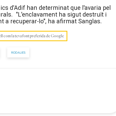
cs d'Adif han determinat que l'avaria pel
rals. "L'enclavament ha sigut destruït i
a recuperar-lo", ha afirmat Sanglas.
ell com la teva font preferida de Google
RODALIES