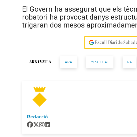
El Govern ha assegurat que els tècni
robatori ha provocat danys estructu
trigaran dos mesos aproximadament 
Escull Diari de Sabad
ARA
MESCIUTAT
R4
ARXIVAT A
Redacció