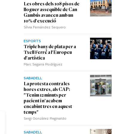
Les obres dels 108 pisos de
lloguer assequible de Can
Gambús avancen amb un
10% d'execució
Sílvia Fernández Sequero
ESPORTS
Triple bany de plata per a
Txell Ferré a l'Europeu
d'artística
Marc Segarra Rodríguez
SABADELL
La protesta contra les
hores extres, als CAP:
"Tenim 12 minuts per
pacient i n'acabem
encabint tres en aquest
temps"
Sergi Gonzàlez Reginaldo
SABADELL