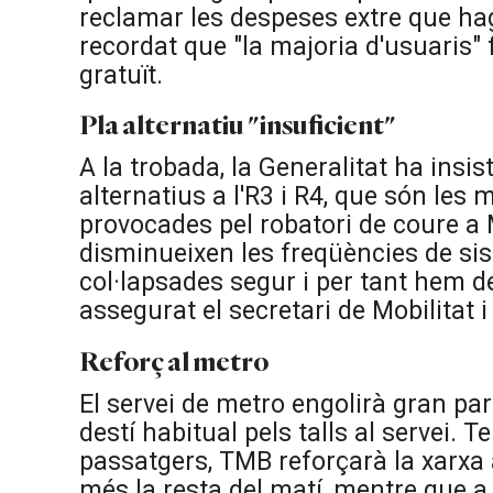
reclamar les despeses extre que ha
recordat que "la majoria d'usuaris"
gratuït.
Pla alternatiu "insuficient"
A la trobada, la Generalitat ha insi
alternatius a l'R3 i R4, que són les
provocades pel robatori de coure a 
disminueixen les freqüències de sis
col·lapsades segur i per tant hem d
assegurat el secretari de Mobilitat i
Reforç al metro
El servei de metro engolirà gran par
destí habitual pels talls al servei. 
passatgers, TMB reforçarà la xarxa
més la resta del matí, mentre que a 