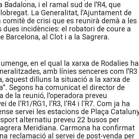
 a Badalona, i el ramal sud de l'R4, que
lobregat. La Generalitat, l'Ajuntament de
n comitè de crisi que es reunirà demà a les
s dues incidències: el robatori de coure a
 Barcelona, al Clot i a la Sagrera.
umenge, en el qual la xarxa de Rodalies ha
neralitzades, amb línies senceres com l'R3
a, aquest dilluns la situació a la xarxa de
a". Segons ha comunicat el director de
a de la reunió, l'operadora preveu
i de l’R1/RG1, l’R3, l’R4 i l’R7. Com ja ha
nse servei les estacions de Plaça Catalun
ansport alternatiu preveu 22 busos per
Sagrera Meridiana. Carmona ha confirmat
na reclamació al servei de post-venda per