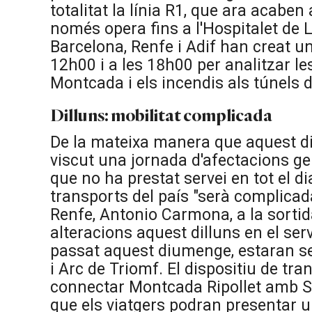
totalitat la línia R1, que ara acaben
només opera fins a l'Hospitalet de L
Barcelona, Renfe i Adif han creat u
12h00 i a les 18h00 per analitzar le
Montcada i els incendis als túnels de
Dilluns: mobilitat complicada
De la mateixa manera que aquest di
viscut una jornada d'afectacions ge
que no ha prestat servei en tot el di
transports del país "serà complicad
Renfe, Antonio Carmona, a la sortid
alteracions aquest dilluns en el serve
passat aquest diumenge, estaran se
i Arc de Triomf. El dispositiu de tr
connectar Montcada Ripollet amb 
que els viatgers podran presentar u