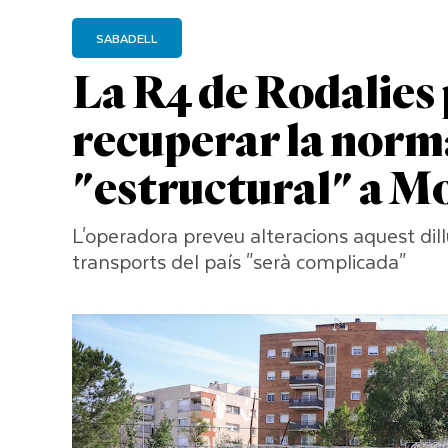
SABADELL
La R4 de Rodalies 
recuperar la norma
"estructural" a M
L'operadora preveu alteracions aquest dillu
transports del país "serà complicada"