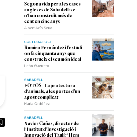
Segona vida per a les cases
angleses de Sabadell: se
n'han construït més de
cent en cinc anys
Albert Acín Serra
CULTURA I OCI
Ramiro Fernández i l’estudi
on fa cinquanta anys que
construeix el seu món ideal
León Guerrero
SABADELL
FOTOS | La protectora
d'animals, a les portes d’un
agost complicat
Marta Ordóñez
SABADELL
ook
ail
Xavier Cañas, director de
l'Institut d'Investigació i
Innovació del Taulí: "Hem