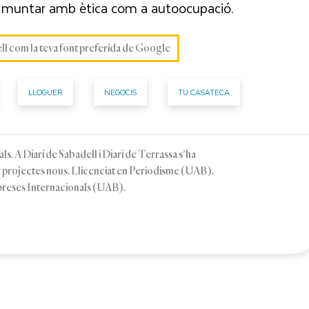
m muntar amb ètica com a autoocupació.
ell com la teva font preferida de Google
LLOGUER
NEGOCIS
TU CASATECA
ls. A Diari de Sabadell i Diari de Terrassa s'ha
ar projectes nous. Llicenciat en Periodisme (UAB).
preses Internacionals (UAB).