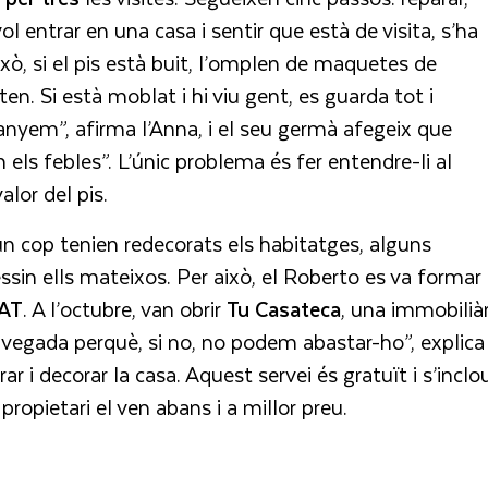
vol entrar en una casa i sentir que està de visita, s’ha
 això, si el pis està buit, l’omplen de maquetes de
nten. Si està moblat i hi viu gent, es guarda tot i
yem”, afirma l’Anna, i el seu germà afegeix que
ls febles”. L’únic problema és fer entendre-li al
alor del pis.
n cop tenien redecorats els habitatges, alguns
sin ells mateixos. Per això, el Roberto es va formar
AT
. A l’octubre, van obrir
Tu Casateca
, una immobiliàr
 vegada perquè, si no, no podem abastar-ho”, explica
r i decorar la casa. Aquest servei és gratuït i s’inclo
 propietari el ven abans i a millor preu.