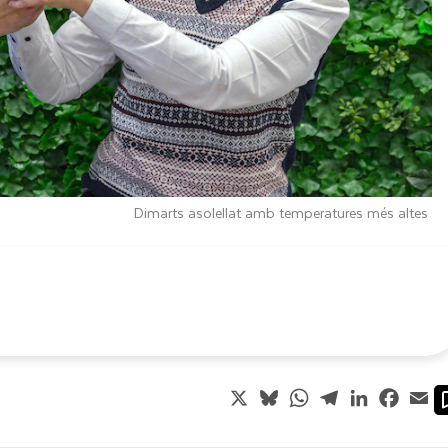
Dimarts asolellat amb temperatures més altes
X
Bluesky
WhatsApp
Telegram
LinkedIn
Faceb
Em