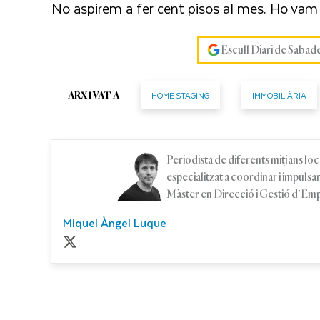
No aspirem a fer cent pisos al mes. Ho va
Escull Diari de Sabad
HOME STAGING
IMMOBILIÀRIA
ARXIVAT A
Periodista de diferents mitjans loca
especialitzat a coordinar i impuls
Màster en Direcció i Gestió d'Em
Miquel Àngel Luque