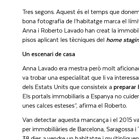
Tres segons.
Aquest és el temps que donem
bona fotografia de l’habitatge marca el límit
Anna i Roberto Lavado han creat la immobil
pisos aplicant les tècniques del
home stagi
Un escenari de casa
Anna Lavado era mestra però molt aficionada 
va trobar una especialitat que li va interessa
dels Estats Units que consisteix a
preparar 
Els portals immobiliaris a Espanya no cuide
unes calces esteses”, afirma el Roberto.
Van detectar aquesta mancança i el 2015 va
per immobiliàries de Barcelona, Saragossa i
38 dies a vendre un habitatge i multiplique