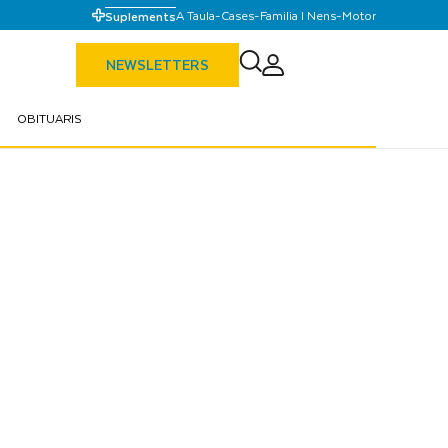
A Taula
-
Cases
-
Familia I Nens
-
Motor
Suplements
NEWSLETTERS
OBITUARIS