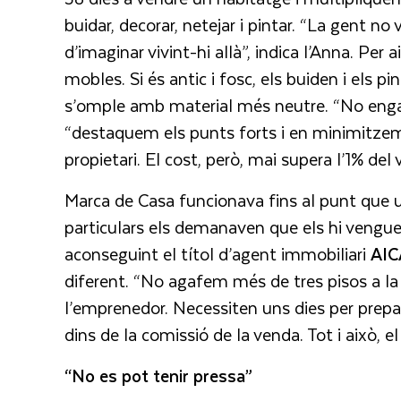
buidar, decorar, netejar i pintar. “La gent no 
d’imaginar vivint-hi allà”, indica l’Anna. Per
mobles. Si és antic i fosc, els buiden i els pi
s’omple amb material més neutre. “No engan
“destaquem els punts forts i en minimitzem e
propietari. El cost, però, mai supera l’1% del v
Marca de Casa funcionava fins al punt que u
particulars els demanaven que els hi vengues
aconseguint el títol d’agent immobiliari
AIC
diferent. “No agafem més de tres pisos a la
l’emprenedor. Necessiten uns dies per prepara
dins de la comissió de la venda. Tot i això, el
“No es pot tenir pressa”