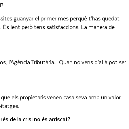
i?
ssites guanyar el primer mes perquè t’has quedat
. És lent però tens satisfaccions. La manera de
s, l’Agència Tributària... Quan no vens d’allà pot ser
ue els propietaris venen casa seva amb un valor
itatges.
és de la crisi no és arriscat?