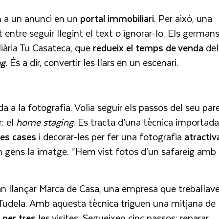
 a un anunci en un
portal immobiliari
. Per això, una
 entre seguir llegint el text o ignorar-lo. Els german
iària Tu Casateca, que
redueix el temps de venda
del
ng
.
És a dir, convertir les llars en un escenari.
a la fotografia. Volia seguir els passos del seu pare
r: el
home staging
. Es tracta d’una tècnica importada
les cases
i decorar-les per fer una fotografia
atractiv
n gens la imatge. “Hem vist fotos d’un safareig amb
n llançar Marca de Casa, una empresa que treballav
 Tudela. Amb aquesta tècnica triguen una mitjana de
n
per tres
les visites. Segueixen cinc passos: reparar,