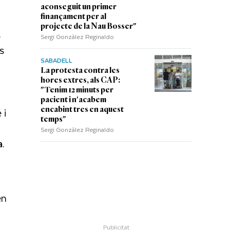
aconseguit un primer
finançament per al
projecte de la Nau Bosser"
s
Sergi Gonzàlez Reginaldo
s
SABADELL
La protesta contra les
hores extres, als CAP:
"Tenim 12 minuts per
pacient i n'acabem
 i
encabint tres en aquest
temps"
Sergi Gonzàlez Reginaldo
a
.
en