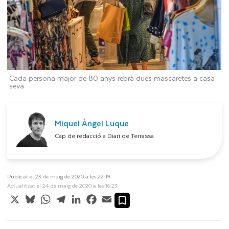
Cada persona major de 80 anys rebrà dues mascaretes a casa
seva
Miquel Àngel Luque
Cap de redacció a Diari de Terrassa
Publicat el 23 de maig de 2020 a les 22:19
Actualitzat el 24 de maig de 2020 a les 16:23
X
Bluesky
WhatsApp
Telegram
LinkedIn
Facebook
Email