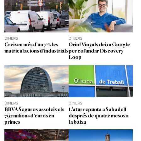
DINERS
DINERS
Creixen més d’un 7% les
Oriol Vinyals deixa Google
matriculacions d’industrials
per cofundar Discovery
Loop
DINERS
DINERS
BBVA Seguros assoleix els
L’atur repunta a Sabadell
792 milions d'euros en
després de quatre mesos a
primes
la baixa