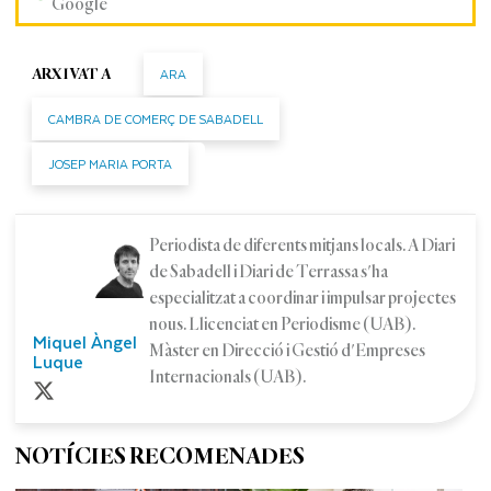
Google
ARA
ARXIVAT A
CAMBRA DE COMERÇ DE SABADELL
JOSEP MARIA PORTA
Periodista de diferents mitjans locals. A Diari
de Sabadell i Diari de Terrassa s'ha
especialitzat a coordinar i impulsar projectes
nous. Llicenciat en Periodisme (UAB).
Miquel Àngel
Màster en Direcció i Gestió d'Empreses
Luque
Internacionals (UAB).
NOTÍCIES RECOMENADES