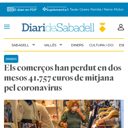
A Taula
-
Cases
-
Familia I Nens
-
Motor
El diari en PDF
Suplements
SABADELL
VALLÈS
DINERS
CULTURA I OCI
ESP
expand_more
expand_more
DINERS
Els comerços han perdut en dos
mesos 41.757 euros de mitjana
pel coronavirus