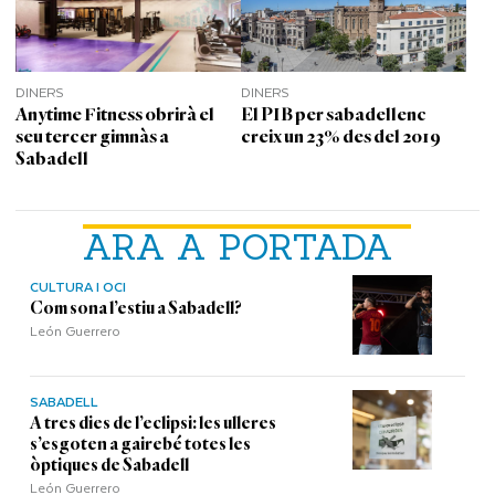
DINERS
DINERS
Anytime Fitness obrirà el
El PIB per sabadellenc
seu tercer gimnàs a
creix un 23% des del 2019
Sabadell
ARA A PORTADA
CULTURA I OCI
Com sona l’estiu a Sabadell?
León Guerrero
SABADELL
A tres dies de l’eclipsi: les ulleres
s’esgoten a gairebé totes les
òptiques de Sabadell
León Guerrero