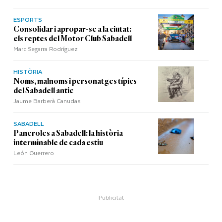
ESPORTS
Consolidar i apropar-se a la ciutat:
els reptes del Motor Club Sabadell
Marc Segarra Rodríguez
HISTÒRIA
Noms, malnoms i personatges típics
del Sabadell antic
Jaume Barberà Canudas
SABADELL
Paneroles a Sabadell: la història
interminable de cada estiu
León Guerrero