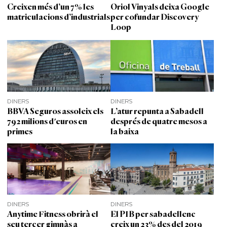
Creixen més d’un 7% les
Oriol Vinyals deixa Google
matriculacions d’industrials
per cofundar Discovery
Loop
DINERS
DINERS
BBVA Seguros assoleix els
L’atur repunta a Sabadell
792 milions d'euros en
després de quatre mesos a
primes
la baixa
DINERS
DINERS
Anytime Fitness obrirà el
El PIB per sabadellenc
seu tercer gimnàs a
creix un 23% des del 2019