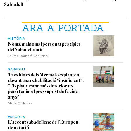
Sabadell
ARA A PORTADA
HISTÒRIA
Noms, malnoms i personatges típics
del Sabadell antic
Jaume Barberà Canudas
SABADELL
Tres blocs dels Merinals es planten
davant una rehabilitació "insuficient":
"Els pisos estan més deteriorats
però tenim el pressupost de fa cinc
anys"
Marta Ordóñez
ESPORTS
L'accent sabadellenc de l'Europeu
de natació