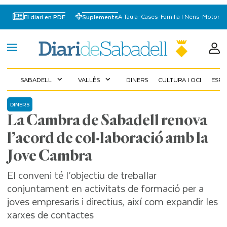
A Taula
-
Cases
-
Familia I Nens
-
Motor
El diari en PDF
Suplements
SABADELL
VALLÈS
DINERS
CULTURA I OCI
ESP
expand_more
expand_more
DINERS
La Cambra de Sabadell renova
l’acord de col·laboració amb la
Jove Cambra
El conveni té l’objectiu de treballar
conjuntament en activitats de formació per a
joves empresaris i directius, així com expandir les
xarxes de contactes