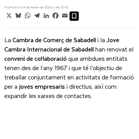
Publicat el 24 de febrer de 2023 a les 13:42
X
Bluesky
WhatsApp
Telegram
LinkedIn
Facebook
Email
La
Cambra de Comerç
de Sabadell
i la
Jove
Cambra Internacional de Sabadell
han renovat el
conveni de col·laboració
que ambdues entitats
tenen des de l’any 1967 i que té l’objectiu de
treballar conjuntament en activitats de formació
per a
joves empresaris
i directius, així com
expandir les xarxes de contactes.