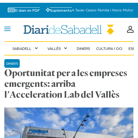
A Taula
-
Cases
-
Familia I Nens
-
Motor
El diari en PDF
Suplements
SABADELL
VALLÈS
DINERS
CULTURA I OCI
ESP
expand_more
expand_more
DINERS
Oportunitat per a les empreses
emergents: arriba
l'Acceleration Lab del Vallès