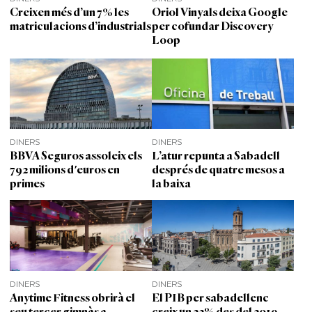
Creixen més d’un 7% les
Oriol Vinyals deixa Google
matriculacions d’industrials
per cofundar Discovery
Loop
DINERS
DINERS
BBVA Seguros assoleix els
L’atur repunta a Sabadell
792 milions d'euros en
després de quatre mesos a
primes
la baixa
DINERS
DINERS
Anytime Fitness obrirà el
El PIB per sabadellenc
seu tercer gimnàs a
creix un 23% des del 2019