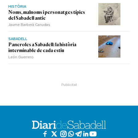
HISTÒRIA
Noms, malnoms i personatges típics
del Sabadell antic
Jaume Barberà Canudas
SABADELL
Paneroles a Sabadell: la història
interminable de cada estiu
León Guerrero