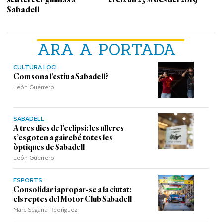
Sabadell
ARA A PORTADA
CULTURA I OCI
Com sona l’estiu a Sabadell?
León Guerrero
SABADELL
A tres dies de l’eclipsi: les ulleres
s’esgoten a gairebé totes les
òptiques de Sabadell
León Guerrero
ESPORTS
Consolidar i apropar-se a la ciutat:
els reptes del Motor Club Sabadell
Marc Segarra Rodríguez