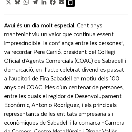
X
Bluesky
WhatsApp
Telegram
LinkedIn
Facebook
Email
Avui és un dia molt especial
. Cent anys
mantenint viu un valor que continua essent
imprescindible: la confiança entre les persones”,
va recordar Pere Carrió, president del Col·legi
Oficial d’Agents Comercials (COAC) de Sabadell i
demarcació, en l’acte celebrat divendres passat
a l’auditori de Fira Sabadell en motiu dels 100
anys del COAC. Més d’un centenar de persones,
entre les quals el regidor de Desenvolupament
Econòmic, Antonio Rodríguez, i els principals
representants de les entitats empresarials i
econòmiques de Sabadell i la comarca –Cambra
de Comerç, Centre Metal·lúrgic i Pimec Vallès