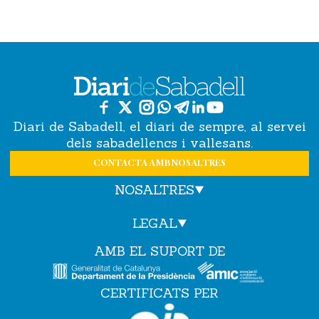
Diari de Sabadell, el diari de sempre, al servei
dels sabadellencs i vallesans.
CONTACTA AMB NOSALTRES
NOSALTRES
LEGAL
AMB EL SUPORT DE
CERTIFICATS PER