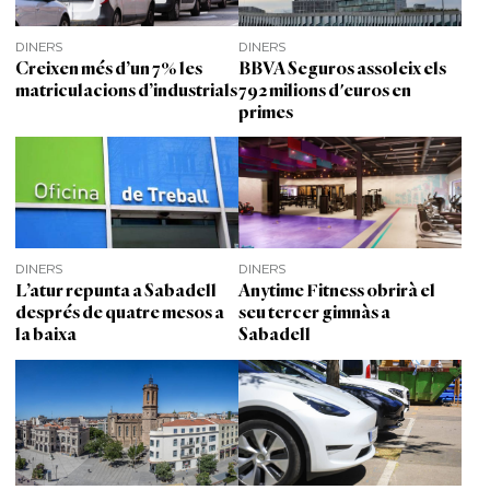
DINERS
DINERS
Creixen més d’un 7% les
BBVA Seguros assoleix els
matriculacions d’industrials
792 milions d'euros en
primes
DINERS
DINERS
L’atur repunta a Sabadell
Anytime Fitness obrirà el
després de quatre mesos a
seu tercer gimnàs a
la baixa
Sabadell