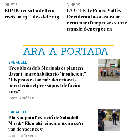
DINERS
DINERS
El PIB per sabadellenc
L’OETE de Pimec Vallès
creix un 23% des del 2019
Occidental assessora un
centenar d’empreses sobre
transició energètica
ARA A PORTADA
SABADELL
Tres blocs dels Merinals es planten
davant una rehabilitació "insuficient":
"Els pisos estan més deteriorats
però tenim el pressupost de fa cinc
anys"
Marta Ordóñez
SABADELL
Pla Kanpai a l'estació de Sabadell
Nord: “Els multireincidents no se'n
van de vacances"
Albert Acín Serra