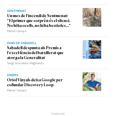
SENTMENAT
Un mes de l'incendi de Sentmenat:
"El primer que sorprèn és el silenci.
No hi ha ocells, no hi ha bestioles..."
Manel Camps
DIARI DE SABADELL
Sabadell despunta als Premis a
l'excel·lència del batxillerat que
atorga la Generalitat
Sergi Gonzàlez Reginaldo
DINERS
Oriol Vinyals deixa Google per
cofundar Discovery Loop
Manel Camps