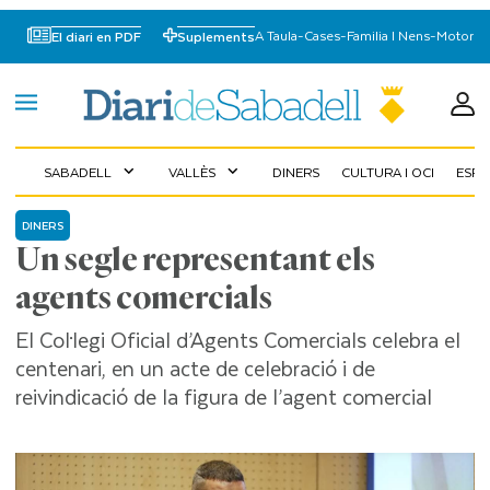
A Taula
-
Cases
-
Familia I Nens
-
Motor
El diari en PDF
Suplements
SABADELL
VALLÈS
DINERS
CULTURA I OCI
ESP
expand_more
expand_more
DINERS
Un segle representant els
agents comercials
El Col·legi Oficial d’Agents Comercials celebra el
centenari, en un acte de celebració i de
reivindicació de la figura de l’agent comercial