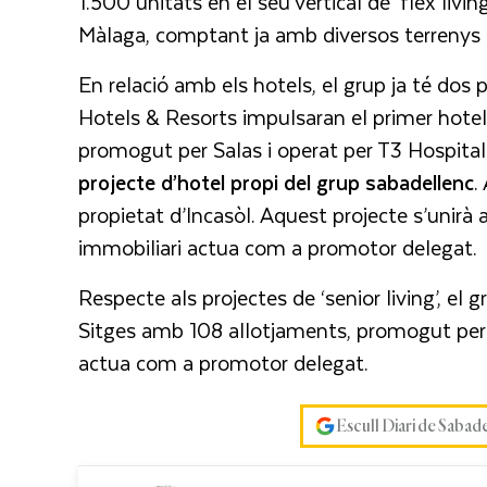
1.500 unitats en el seu vertical de ‘flex livi
Màlaga, comptant ja amb diversos terrenys e
En relació amb els hotels, el grup ja té dos 
Hotels & Resorts impulsaran el primer hotel 
promogut per Salas i operat per T3 Hospital
projecte d’hotel propi del grup sabadellenc
.
propietat d’Incasòl. Aquest projecte s’unirà 
immobiliari actua com a promotor delegat.
Respecte als projectes de ‘senior living’, el 
Sitges amb 108 allotjaments, promogut per 
actua com a promotor delegat.
Escull Diari de Sabad