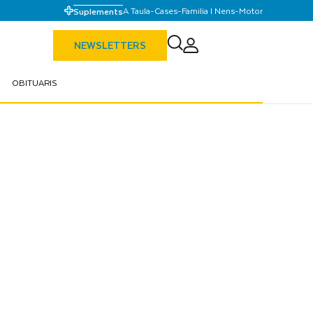
A Taula
-
Cases
-
Familia I Nens
-
Motor
Suplements
NEWSLETTERS
OBITUARIS