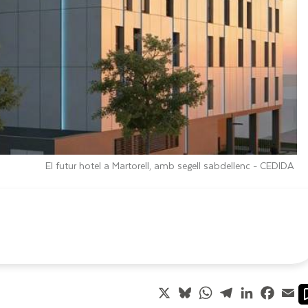
El futur hotel a Martorell, amb segell sabdellenc -
CEDIDA
X
Bluesky
WhatsApp
Telegram
LinkedIn
Faceb
Em