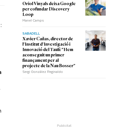
Oriol Vinyals deixa Google
per cofundar Discovery
Loop
Manel Camps
:
SABADELL
Xavier Cañas, director de
l'Institut d'Investigació i
Innovació del Taulí: "Hem
aconseguit un primer
finançament per al
projecte de la Nau Bosser"
a
Sergi Gonzàlez Reginaldo
s
e
n