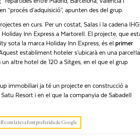
ng’ repartides entre Madrid, Barcelona, València i
n “procés d’adquisició”, apunten des del grup.
projectes en curs. Per un costat, Salas i la cadena IHG
Holiday Inn Express a Martorell. El projecte, que est
ity sota la marca Holiday Inn Express, és el
primer
 Aquest establiment hoteler s’ubicarà en una parcel·la
a un altre hotel de 120 a Sitges, en el que el grup
grup immobiliari ja té un projecte en construcció a
Satu Resort i en el que la companyia de Sabadell
ell com la teva font preferida de Google