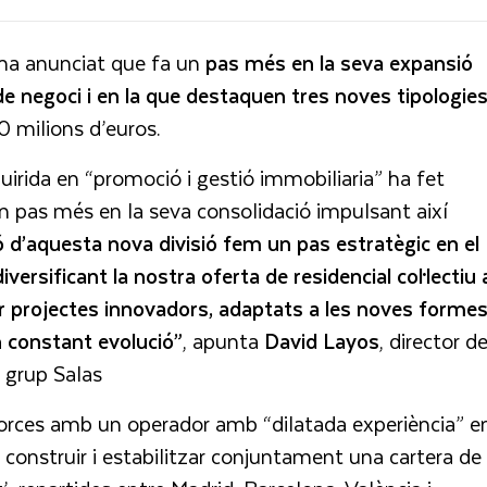
ha anunciat que fa un
pas més en la seva expansió
 de negoci i en la que destaquen tres noves tipologies
50 milions d’euros.
irida en “promoció i gestió immobiliaria” ha fet
un pas més en la seva consolidació impulsant així
ó d’aquesta nova divisió fem un pas estratègic en el
ersificant la nostra oferta de residencial col·lectiu 
r projectes innovadors, adaptats a les noves forme
en constant evolució”
, apunta
David Layos
, director d
e grup Salas
t forces amb un operador amb “dilatada experiència” e
, construir i estabilitzar conjuntament una cartera de