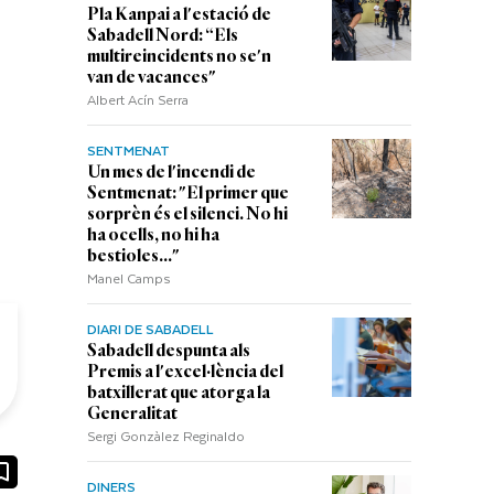
Pla Kanpai a l'estació de
Sabadell Nord: “Els
multireincidents no se'n
van de vacances"
Albert Acín Serra
SENTMENAT
Un mes de l'incendi de
Sentmenat: "El primer que
sorprèn és el silenci. No hi
ha ocells, no hi ha
bestioles..."
Manel Camps
DIARI DE SABADELL
Sabadell despunta als
Premis a l'excel·lència del
batxillerat que atorga la
Generalitat
Sergi Gonzàlez Reginaldo
ook
ail
DINERS