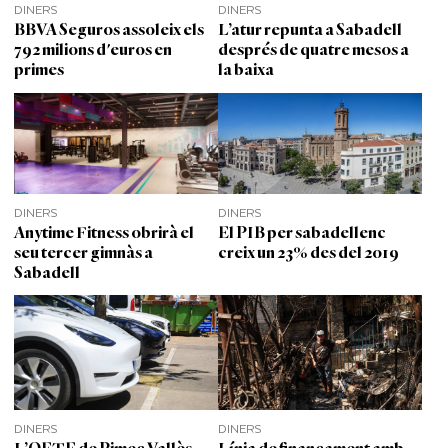
DINERS
DINERS
BBVA Seguros assoleix els
L’atur repunta a Sabadell
792 milions d'euros en
després de quatre mesos a
primes
la baixa
DINERS
DINERS
Anytime Fitness obrirà el
El PIB per sabadellenc
seu tercer gimnàs a
creix un 23% des del 2019
Sabadell
DINERS
DINERS