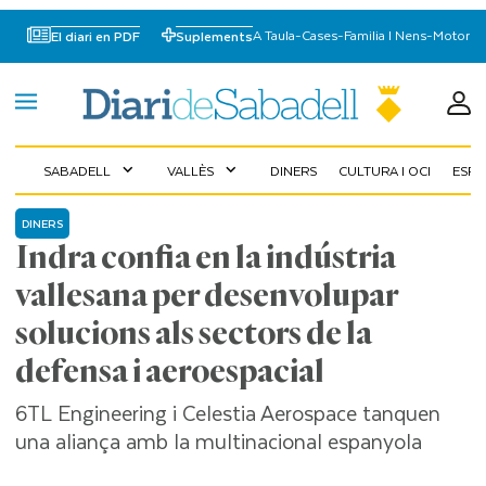
A Taula
-
Cases
-
Familia I Nens
-
Motor
El diari en PDF
Suplements
SABADELL
VALLÈS
DINERS
CULTURA I OCI
ESP
expand_more
expand_more
DINERS
Indra confia en la indústria
vallesana per desenvolupar
solucions als sectors de la
defensa i aeroespacial
6TL Engineering i Celestia Aerospace tanquen
una aliança amb la multinacional espanyola