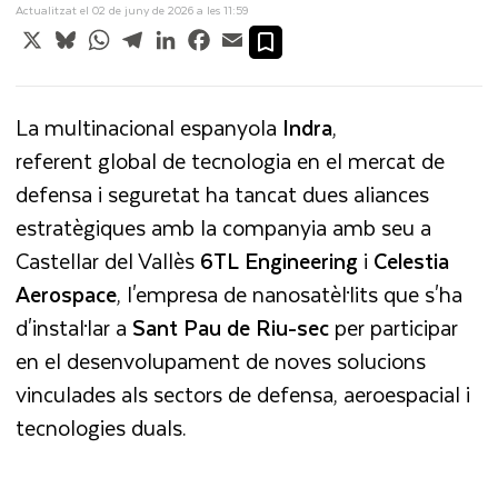
Actualitzat el 02 de juny de 2026 a les 11:59
X
Bluesky
WhatsApp
Telegram
LinkedIn
Facebook
Email
La multinacional espanyola
Indra
,
referent global de tecnologia en el mercat de
defensa i seguretat ha tancat dues aliances
estratègiques amb la companyia amb seu a
Castellar del Vallès
6TL
Engineering
i
Celestia
Aerospace
, l'empresa de nanosatèl·lits que s'ha
d'instal·lar a
Sant Pau de Riu-sec
per participar
en el desenvolupament de noves solucions
vinculades als sectors de defensa, aeroespacial i
tecnologies duals.