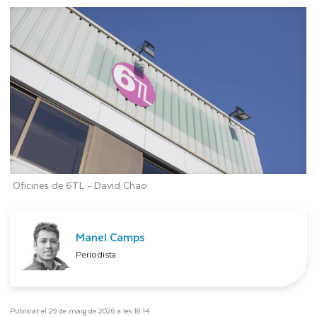
Oficines de 6TL -
David Chao
Manel Camps
Periodista
Publicat el 29 de maig de 2026 a les 18:14