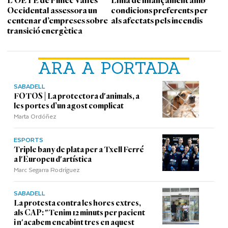
L’OETE de Pimec Vallès
Línia de finançament amb
Occidental assessora un
condicions preferents per
centenar d’empreses sobre
als afectats pels incendis
transició energètica
ARA A PORTADA
SABADELL
FOTOS | La protectora d'animals, a
les portes d’un agost complicat
Marta Ordóñez
ESPORTS
Triple bany de plata per a Txell Ferré
a l'Europeu d'artística
Marc Segarra Rodríguez
SABADELL
La protesta contra les hores extres,
als CAP: "Tenim 12 minuts per pacient
i n'acabem encabint tres en aquest