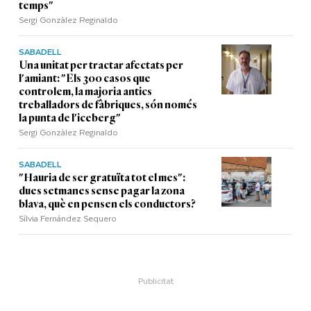
temps"
Sergi Gonzàlez Reginaldo
SABADELL
Una unitat per tractar afectats per
l'amiant: "Els 300 casos que
controlem, la majoria antics
treballadors de fàbriques, són només
la punta de l'iceberg"
Sergi Gonzàlez Reginaldo
SABADELL
"Hauria de ser gratuïta tot el mes":
dues setmanes sense pagar la zona
blava, què en pensen els conductors?
Sílvia Fernández Sequero