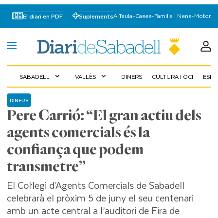
A Taula
-
Cases
-
Familia I Nens
-
Motor
El diari en PDF
Suplements
SABADELL
VALLÈS
DINERS
CULTURA I OCI
ESP
expand_more
expand_more
DINERS
Pere Carrió: “El gran actiu dels
agents comercials és la
confiança que podem
transmetre”
El Col·legi d’Agents Comercials de Sabadell
celebrarà el pròxim 5 de juny el seu centenari
amb un acte central a l’auditori de Fira de