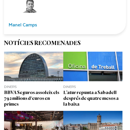
Manel Camps
NOTÍCIES RECOMENADES
DINERS
DINERS
BBVA Seguros assoleix els
L’atur repunta a Sabadell
792 milions d'euros en
després de quatre mesos a
primes
la baixa