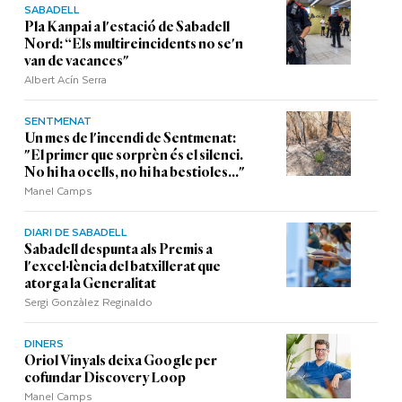
SABADELL
Pla Kanpai a l'estació de Sabadell
Nord: “Els multireincidents no se'n
van de vacances"
Albert Acín Serra
SENTMENAT
Un mes de l'incendi de Sentmenat:
"El primer que sorprèn és el silenci.
No hi ha ocells, no hi ha bestioles..."
Manel Camps
DIARI DE SABADELL
Sabadell despunta als Premis a
l'excel·lència del batxillerat que
atorga la Generalitat
Sergi Gonzàlez Reginaldo
DINERS
Oriol Vinyals deixa Google per
cofundar Discovery Loop
Manel Camps