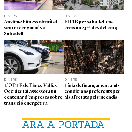
DINERS
DINERS
Anytime Fitness obrirà el
El PIB per sabadellenc
seu tercer gimnàs a
creix un 23% des del 2019
Sabadell
DINERS
DINERS
L’OETE de Pimec Vallès
Línia de finançament amb
Occidental assessora un
condicions preferents per
centenar d’empreses sobre
als afectats pels incendis
transició energètica
ARA A PORTADA