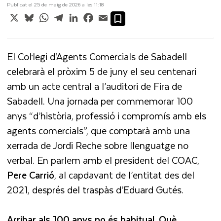
Publicat el 25 de maig de 2026 a les 11:18
X
Bluesky
WhatsApp
Telegram
LinkedIn
Facebook
Email
El Col·legi d’Agents Comercials de Sabadell
celebrarà el pròxim 5 de juny el seu centenari
amb un acte central a l’auditori de Fira de
Sabadell. Una jornada per commemorar 100
anys “d’història, professió i compromís amb els
agents comercials”, que comptarà amb una
xerrada de Jordi Reche sobre llenguatge no
verbal. En parlem amb el president del COAC,
Pere Carrió
, al capdavant de l’entitat des del
2021, després del traspàs d’Eduard Gutés.
Arribar als 100 anys no és habitual. Què