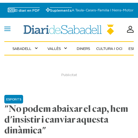
A Taula
-
Cases
-
Familia I Nens
-
Motor
El diari en PDF
Suplements
SABADELL
VALLÈS
DINERS
CULTURA I OCI
ESP
expand_more
expand_more
ESPORTS
"No podem abaixar el cap, hem
d'insistir i canviar aquesta
dinàmica"