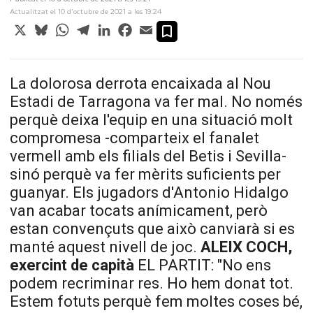
Actualitzat el 10 d’octubre de 2021 a les 19:24
X
Bluesky
WhatsApp
Telegram
LinkedIn
Facebook
Email
La dolorosa derrota encaixada al Nou
Estadi de Tarragona va fer mal. No només
perquè deixa l'equip en una situació molt
compromesa -comparteix el fanalet
vermell amb els filials del Betis i Sevilla-
sinó perquè va fer mèrits suficients per
guanyar. Els jugadors d'Antonio Hidalgo
van acabar tocats anímicament, però
estan convençuts que això canviarà si es
manté aquest nivell de joc.
ALEIX
COCH
,
exercint de capità
EL PARTIT: "No ens
podem recriminar res. Ho hem donat tot.
Estem fotuts perquè fem moltes coses bé,