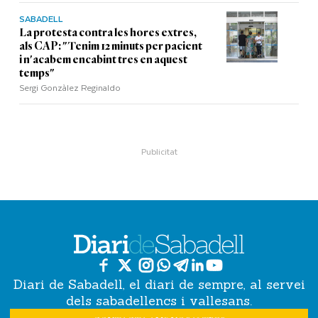
SABADELL
La protesta contra les hores extres,
als CAP: "Tenim 12 minuts per pacient
i n'acabem encabint tres en aquest
temps"
Sergi Gonzàlez Reginaldo
Diari de Sabadell, el diari de sempre, al servei
dels sabadellencs i vallesans.