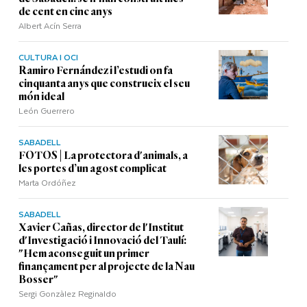
de cent en cinc anys
Albert Acín Serra
CULTURA I OCI
Ramiro Fernández i l’estudi on fa
cinquanta anys que construeix el seu
món ideal
León Guerrero
SABADELL
FOTOS | La protectora d'animals, a
les portes d’un agost complicat
Marta Ordóñez
SABADELL
Xavier Cañas, director de l'Institut
d'Investigació i Innovació del Taulí:
"Hem aconseguit un primer
finançament per al projecte de la Nau
Bosser"
Sergi Gonzàlez Reginaldo