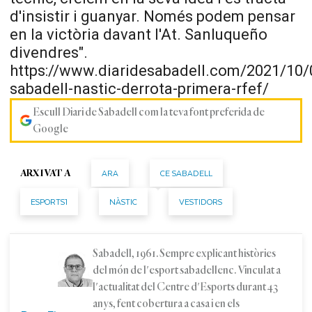
d'insistir i guanyar. Només podem pensar
en la victòria davant l'
At
.
Sanluqueño
divendres".
https://www.diaridesabadell.com/2021/10/
sabadell-nastic-derrota-primera-rfef/
Escull Diari de Sabadell com la teva font preferida de
Google
ARA
CE SABADELL
ARXIVAT A
ESPORTS1
NÀSTIC
VESTIDORS
Sabadell, 1961. Sempre explicant històries
del món de l'esport sabadellenc. Vinculat a
l'actualitat del Centre d'Esports durant 43
anys, fent cobertura a casa i en els