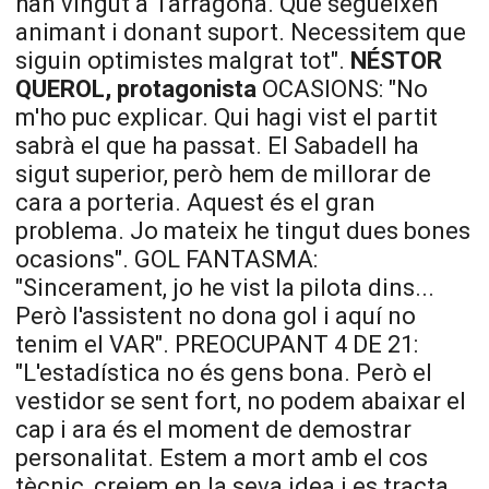
han vingut a Tarragona. Que segueixen
animant i donant suport. Necessitem que
siguin optimistes malgrat tot".
NÉSTOR
QUEROL, protagonista
OCASIONS: "No
m'ho puc explicar. Qui hagi vist el partit
sabrà el que ha passat. El Sabadell ha
sigut superior, però hem de millorar de
cara a porteria. Aquest és el gran
problema. Jo mateix he tingut dues bones
ocasions". GOL FANTASMA:
"Sincerament, jo he vist la pilota dins...
Però l'assistent no dona gol i aquí no
tenim el VAR". PREOCUPANT 4 DE 21:
"L'estadística no és gens bona. Però el
vestidor se sent fort, no podem abaixar el
cap i ara és el moment de demostrar
personalitat. Estem a mort amb el cos
tècnic, creiem en la seva idea i es tracta