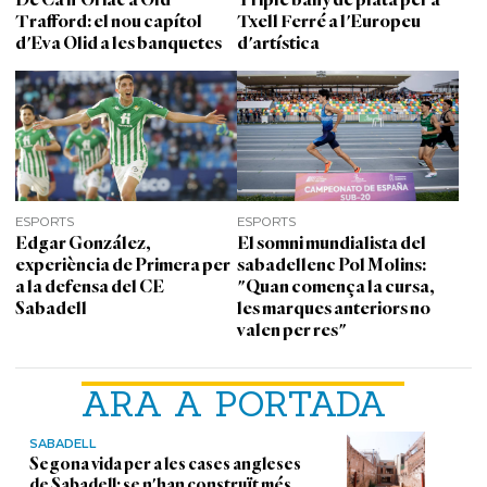
Trafford: el nou capítol
Txell Ferré a l'Europeu
d'Eva Olid a les banquetes
d'artística
ESPORTS
ESPORTS
Edgar González,
El somni mundialista del
experiència de Primera per
sabadellenc Pol Molins:
a la defensa del CE
"Quan comença la cursa,
Sabadell
les marques anteriors no
valen per res"
ARA A PORTADA
SABADELL
Segona vida per a les cases angleses
de Sabadell: se n'han construït més