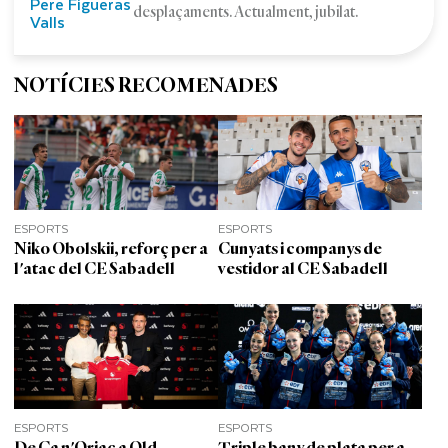
Pere Figueras
desplaçaments. Actualment, jubilat.
Valls
NOTÍCIES RECOMENADES
ESPORTS
ESPORTS
Niko Obolskii, reforç per a
Cunyats i companys de
l'atac del CE Sabadell
vestidor al CE Sabadell
ESPORTS
ESPORTS
De Ca n'Oriac a Old
Triple bany de plata per a