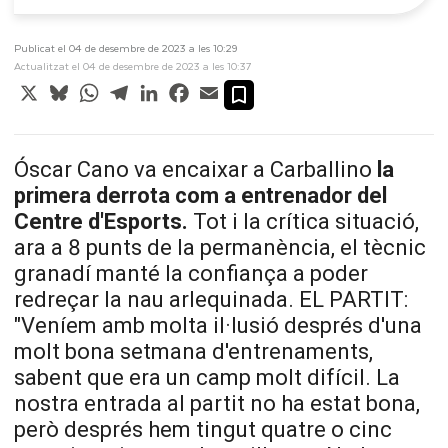
Publicat el 04 de desembre de 2023 a les 10:29
Actualitzat el 04 de desembre de 2023 a les 10:37
X
Bluesky
WhatsApp
Telegram
LinkedIn
Facebook
Email
Óscar
Cano
va encaixar a
Carballino
la
primera derrota com a entrenador del
Centre d'Esports.
Tot i la crítica situació,
ara a 8 punts de la permanència, el tècnic
granadí manté la confiança a poder
redreçar la nau arlequinada. EL PARTIT:
"Veníem amb molta il·lusió després d'una
molt bona setmana d'entrenaments,
sabent que era un camp molt difícil. La
nostra entrada al partit no ha estat bona,
però després hem tingut quatre o cinc