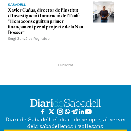
SABADELL
Xavier Cañas, director de l'Institut
d'Investigació i Innovació del Taulí:
"Hem aconseguit un primer
finançament per al projecte de la Nau
Bosser"
Sergi Gonzàlez Reginaldo
Diari de Sabadell, el diari de sempre, al servei
dels sabadellencs i vallesans.