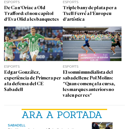
ESPORTS
ESPORTS
De Ca n'Oriac a Old
Triple bany de plata per a
Trafford: el nou capítol
Txell Ferré a l'Europeu
d'Eva Olid a les banquetes
d'artística
ESPORTS
ESPORTS
Edgar González,
El somni mundialista del
experiència de Primera per
sabadellenc Pol Molins:
a la defensa del CE
"Quan comença la cursa,
Sabadell
les marques anteriors no
valen per res"
ARA A PORTADA
SABADELL