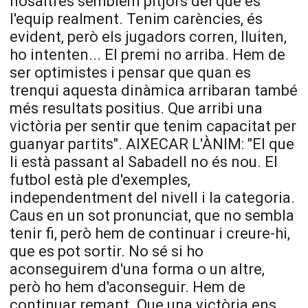
nosaltres semblem pitjors del que és
l'equip realment. Tenim carències, és
evident, però els jugadors corren, lluiten,
ho intenten... El premi no arriba. Hem de
ser optimistes i pensar que quan es
trenqui aquesta dinàmica arribaran també
més resultats positius. Que arribi una
victòria per sentir que tenim capacitat per
guanyar partits". AIXECAR L'ÀNIM:
"
El que
li està passant al Sabadell no és nou. El
futbol està ple d'exemples,
independentment del nivell i la categoria.
Caus en un sot pronunciat, que no sembla
tenir fi, però hem de continuar i creure-hi,
que es pot sortir. No sé si ho
aconseguirem d'una forma o un altre,
però ho hem d'aconseguir. Hem de
continuar remant. Que una victòria ens