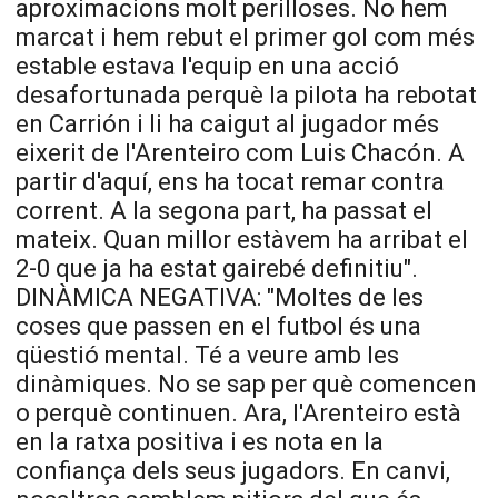
aproximacions molt perilloses. No hem
marcat i hem rebut el primer gol com més
estable estava l'equip en una acció
desafortunada perquè la pilota ha rebotat
en Carrión i li ha caigut al jugador més
eixerit de l'
Arenteiro
com
Luis
Chacón
. A
partir d'aquí, ens ha tocat remar contra
corrent. A la segona part, ha passat el
mateix. Quan millor estàvem ha arribat el
2-0 que ja ha estat gairebé definitiu".
DINÀMICA NEGATIVA: "Moltes de les
coses que passen en el futbol és una
qüestió mental. Té a veure amb les
dinàmiques. No se sap per què comencen
o perquè continuen. Ara, l'
Arenteiro
està
en la ratxa positiva i es nota en la
confiança dels seus jugadors. En canvi,