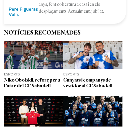
anys, fent cobertura a casa i en els
Pere Figueras
desplaçaments. Actualment, jubilat.
Valls
NOTÍCIES RECOMENADES
ESPORTS
ESPORTS
Niko Obolskii, reforç per a
Cunyats i companys de
l'atac del CE Sabadell
vestidor al CE Sabadell