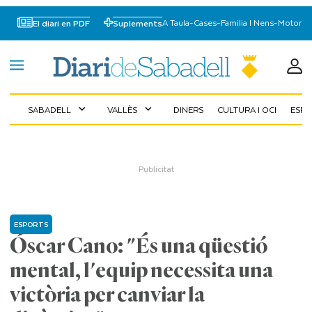
A Taula
-
Cases
-
Familia I Nens
-
Motor
El diari en PDF
Suplements
SABADELL
VALLÈS
DINERS
CULTURA I OCI
ESP
expand_more
expand_more
ESPORTS
Óscar Cano: "És una qüestió
mental, l'equip necessita una
victòria per canviar la