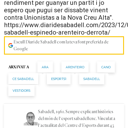
rendiment per guanyar un partit i jo
espero que pugui ser dissabte vinent
contra
Unionistas
a la Nova Creu Alta".
https://www.diaridesabadell.com/2023/12/
sabadell-espinedo-arenteiro-derrota/
Escull Diari de Sabadell com la teva font preferida de
Google
ARA
ARENTEIRO
CANO
ARXIVAT A
CE SABADELL
ESPORTS1
SABADELL
VESTIDORS
Sabadell, 1961. Sempre explicant històries
del món de l'esport sabadellenc. Vinculat a
l'actualitat del Centre d'Esports durant 43