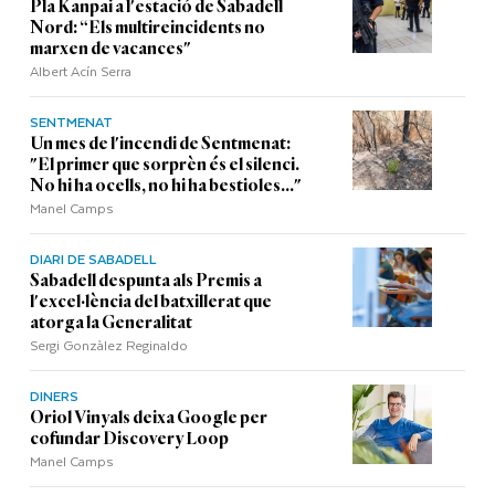
Pla Kanpai a l'estació de Sabadell
Nord: “Els multireincidents no
marxen de vacances"
Albert Acín Serra
SENTMENAT
Un mes de l'incendi de Sentmenat:
"El primer que sorprèn és el silenci.
No hi ha ocells, no hi ha bestioles..."
Manel Camps
DIARI DE SABADELL
Sabadell despunta als Premis a
l'excel·lència del batxillerat que
atorga la Generalitat
Sergi Gonzàlez Reginaldo
DINERS
Oriol Vinyals deixa Google per
cofundar Discovery Loop
Manel Camps