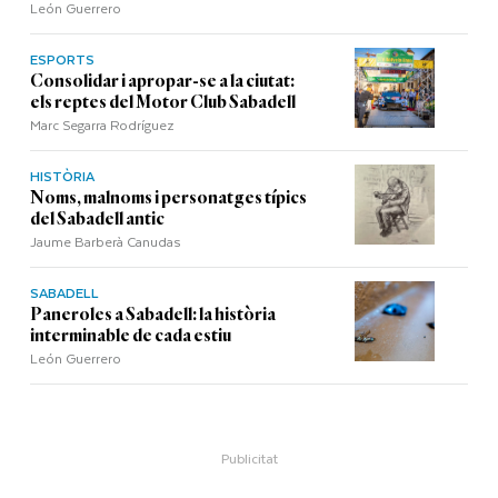
León Guerrero
ESPORTS
Consolidar i apropar-se a la ciutat:
els reptes del Motor Club Sabadell
Marc Segarra Rodríguez
HISTÒRIA
Noms, malnoms i personatges típics
del Sabadell antic
Jaume Barberà Canudas
SABADELL
Paneroles a Sabadell: la història
interminable de cada estiu
León Guerrero