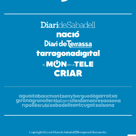
Copyright © 2026 Diari de Sabadell | Novapress Edicions S.L.