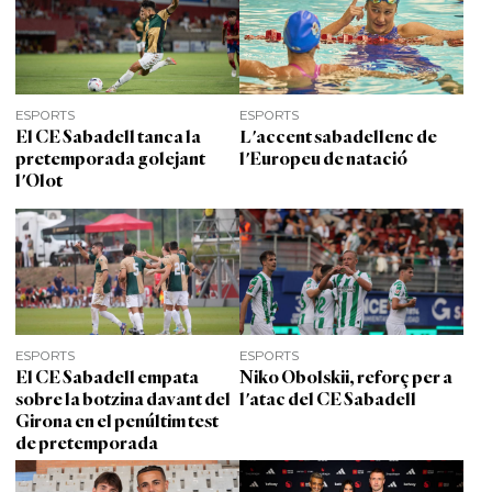
ESPORTS
ESPORTS
El CE Sabadell tanca la
L'accent sabadellenc de
pretemporada golejant
l'Europeu de natació
l'Olot
ESPORTS
ESPORTS
El CE Sabadell empata
Niko Obolskii, reforç per a
sobre la botzina davant del
l'atac del CE Sabadell
Girona en el penúltim test
de pretemporada