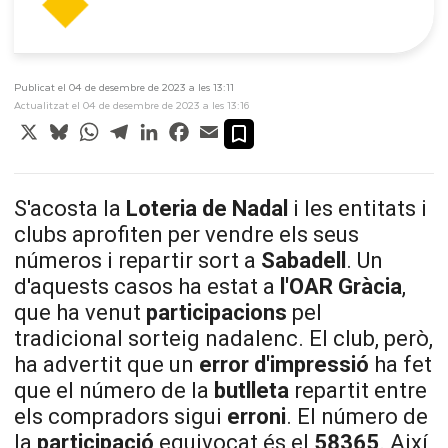
Publicat el 04 de desembre de 2023 a les 13:11
Actualitzat el 04 de desembre de 2023 a les 13:16
X
Bluesky
WhatsApp
Telegram
LinkedIn
Facebook
Email
S'acosta la
Loteria de Nadal
i les entitats i
clubs aprofiten per vendre els seus
números i repartir sort a
Sabadell
. Un
d'aquests casos ha estat a
l'OAR Gràcia
,
que ha venut
participacions
pel
tradicional sorteig nadalenc. El club, però,
ha advertit que un
error
d'impressió
ha fet
que el número de la
butlleta
repartit entre
els compradors sigui
erroni
. El número de
la
participació
equivocat és el
58365
. Així,