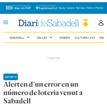
A Taula
-
Cases
-
Familia I Nens
-
Motor
El diari en PDF
Suplements
SABADELL
VALLÈS
DINERS
CULTURA I OCI
ESP
expand_more
expand_more
ESPORTS
Alerten d'un error en un
número de loteria venut a
Sabadell