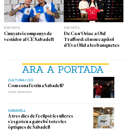
ESPORTS
ESPORTS
Cunyats i companys de
De Ca n'Oriac a Old
vestidor al CE Sabadell
Trafford: el nou capítol
d'Eva Olid a les banquetes
ARA A PORTADA
CULTURA I OCI
Com sona l’estiu a Sabadell?
León Guerrero
SABADELL
A tres dies de l’eclipsi: les ulleres
s’esgoten a gairebé totes les
òptiques de Sabadell