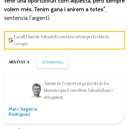
tenir una oportunitat com aquesta, però sempre
volem més. Tenim gana i anirem a totes"
,
sentencia l'argentí.
Escull Diari de Sabadell com la teva font preferida de
Google
CE SABADELL
ARXIVAT A
Amant de l'esport en general i de les
històries que l'envolten. Sabadellenc i
arlequinat.
Marc Segarra
Rodríguez