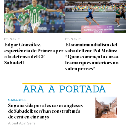
ESPORTS
ESPORTS
Edgar González,
El somni mundialista del
experiència de Primera per
sabadellenc Pol Molins:
a la defensa del CE
"Quan comença la cursa,
Sabadell
les marques anteriors no
valen per res"
ARA A PORTADA
SABADELL
Segona vida per a les cases angleses
de Sabadell: se n'han construït més
de cent en cinc anys
Albert Acín Serra