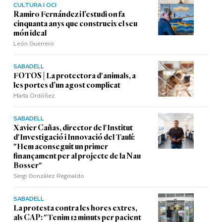
CULTURA I OCI
Ramiro Fernández i l’estudi on fa
cinquanta anys que construeix el seu
món ideal
León Guerrero
SABADELL
FOTOS | La protectora d'animals, a
les portes d’un agost complicat
Marta Ordóñez
SABADELL
Xavier Cañas, director de l'Institut
d'Investigació i Innovació del Taulí:
"Hem aconseguit un primer
finançament per al projecte de la Nau
Bosser"
Sergi Gonzàlez Reginaldo
SABADELL
La protesta contra les hores extres,
als CAP: "Tenim 12 minuts per pacient