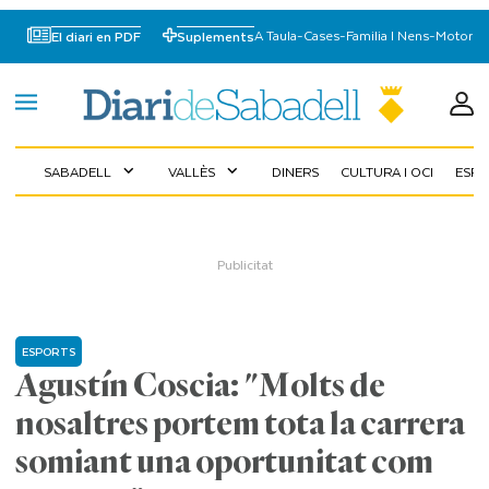
A Taula
-
Cases
-
Familia I Nens
-
Motor
El diari en PDF
Suplements
SABADELL
VALLÈS
DINERS
CULTURA I OCI
ESP
expand_more
expand_more
ESPORTS
Agustín Coscia: "Molts de
nosaltres portem tota la carrera
somiant una oportunitat com