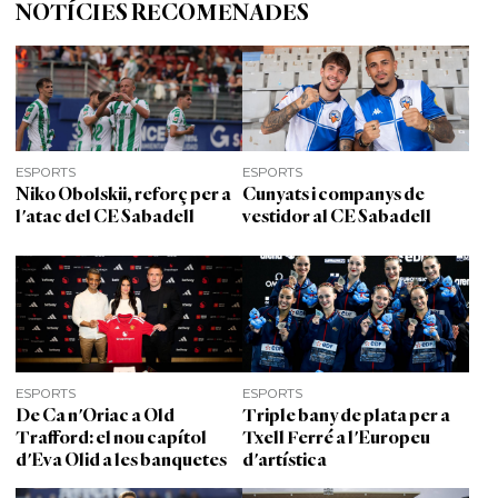
NOTÍCIES RECOMENADES
ESPORTS
ESPORTS
Niko Obolskii, reforç per a
Cunyats i companys de
l'atac del CE Sabadell
vestidor al CE Sabadell
ESPORTS
ESPORTS
De Ca n'Oriac a Old
Triple bany de plata per a
Trafford: el nou capítol
Txell Ferré a l'Europeu
d'Eva Olid a les banquetes
d'artística