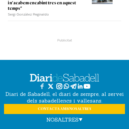
i n'acabem encabint tres en aquest
temps"
Sergi Gonzàlez Reginaldo
Diari de Sabadell, el diari de sempre, al servei
dels sabadellencs i vallesans.
CONTACTA AMB NOSALTRES
NOSALTRES