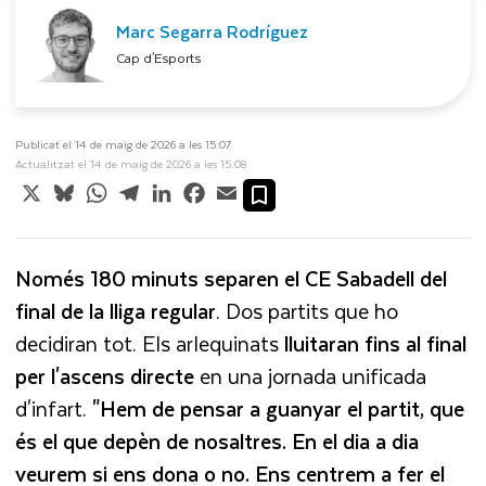
Marc Segarra Rodríguez
Cap d'Esports
Publicat el 14 de maig de 2026 a les 15:07
Actualitzat el 14 de maig de 2026 a les 15:08
X
Bluesky
WhatsApp
Telegram
LinkedIn
Facebook
Email
Només 180 minuts separen el CE Sabadell del
final de la lliga regular
. Dos partits que ho
decidiran tot. Els arlequinats
lluitaran fins al final
per l'ascens directe
en una jornada unificada
d'infart.
"Hem de pensar a guanyar el partit, que
és el que depèn de nosaltres. En el dia a dia
veurem si ens dona o no. Ens centrem a fer el