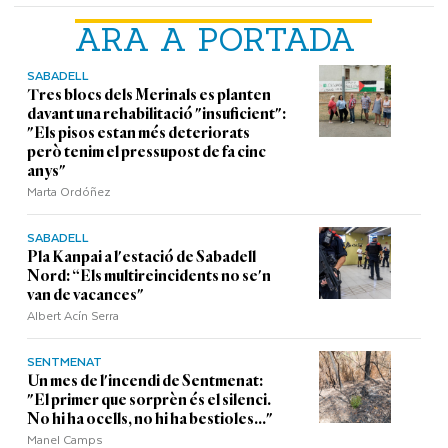
ARA A PORTADA
SABADELL
Tres blocs dels Merinals es planten
davant una rehabilitació "insuficient":
"Els pisos estan més deteriorats
però tenim el pressupost de fa cinc
anys"
Marta Ordóñez
SABADELL
Pla Kanpai a l'estació de Sabadell
Nord: “Els multireincidents no se'n
van de vacances"
Albert Acín Serra
SENTMENAT
Un mes de l'incendi de Sentmenat:
"El primer que sorprèn és el silenci.
No hi ha ocells, no hi ha bestioles..."
Manel Camps