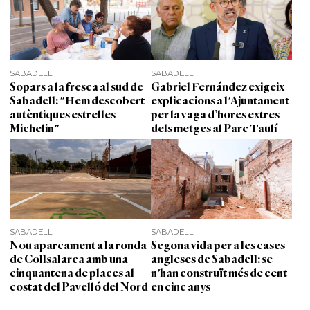
SABADELL
SABADELL
Sopars a la fresca al sud de
Gabriel Fernández exigeix
Sabadell: "Hem descobert
explicacions a l'Ajuntament
autèntiques estrelles
per la vaga d’hores extres
Michelin"
dels metges al Parc Taulí
SABADELL
SABADELL
Nou aparcament a la ronda
Segona vida per a les cases
de Collsalarca amb una
angleses de Sabadell: se
cinquantena de places al
n'han construït més de cent
costat del Pavelló del Nord
en cinc anys