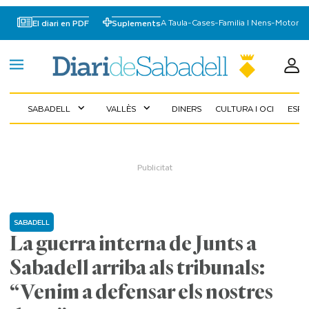
A Taula
-
Cases
-
Familia I Nens
-
Motor
El diari en PDF
Suplements
SABADELL
VALLÈS
DINERS
CULTURA I OCI
ESP
expand_more
expand_more
SABADELL
La guerra interna de Junts a
Sabadell arriba als tribunals:
“Venim a defensar els nostres