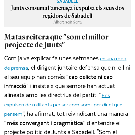
SABADELL
Junts consuma l'amenaça i expulsa els seus dos
regidors de Sabadell
Albert Acín Serra
Matas reitera que "som el millor
projecte de Junts"
Com ja va explicar fa unes setmanes
en una roda
, el dirigent juntaire defensa que ni ell ni
de premsa
el seu equip han comès “
cap delicte ni cap
infracció
” i insisteix que sempre han actuat
alineats amb les directrius del partit. “
Ens
expulsen de militants per ser com som i per dir el que
”, ha afirmat, tot reivindicant una manera
pensem
“
més convergent i pragmàtica
” d’entendre el
projecte polític de Junts a Sabadell. "Som el