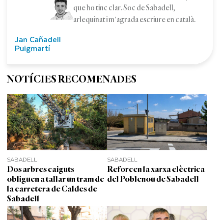
que ho tinc clar. Soc de Sabadell,
arlequinat i m'agrada escriure en català.
Jan Cañadell
Puigmartí
NOTÍCIES RECOMENADES
SABADELL
SABADELL
Dos arbres caiguts
Reforcen la xarxa elèctrica
obliguen a tallar un tram de
del Poblenou de Sabadell
la carretera de Caldes de
Sabadell