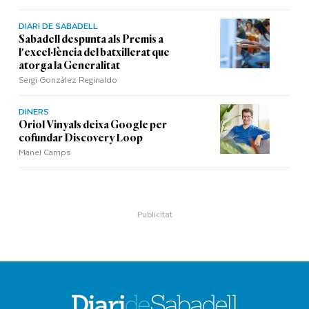
DIARI DE SABADELL
Sabadell despunta als Premis a
l'excel·lència del batxillerat que
atorga la Generalitat
Sergi Gonzàlez Reginaldo
DINERS
Oriol Vinyals deixa Google per
cofundar Discovery Loop
Manel Camps