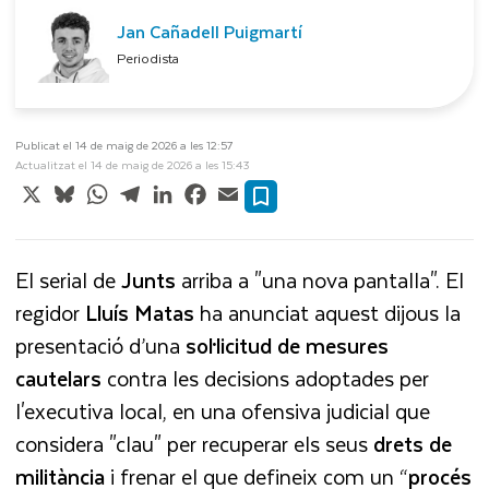
Jan Cañadell Puigmartí
Periodista
Publicat el 14 de maig de 2026 a les 12:57
Actualitzat el 14 de maig de 2026 a les 15:43
X
Bluesky
WhatsApp
Telegram
LinkedIn
Facebook
Email
El serial de
Junts
arriba a "una nova pantalla". El
regidor
Lluís Matas
ha anunciat aquest dijous la
presentació d’una
sol·licitud de mesures
cautelars
contra les decisions adoptades per
l'executiva local, en una ofensiva judicial que
considera "clau" per recuperar els seus
drets de
militància
i frenar el que defineix com un “
procés