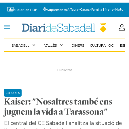
A Taula
-
Cases
-
Familia I Nens
-
Motor
El diari en PDF
Suplements
SABADELL
VALLÈS
DINERS
CULTURA I OCI
ESP
expand_more
expand_more
ESPORTS
Kaiser: "Nosaltres també ens
juguem la vida a Tarassona"
El central del CE Sabadell analitza la situació de