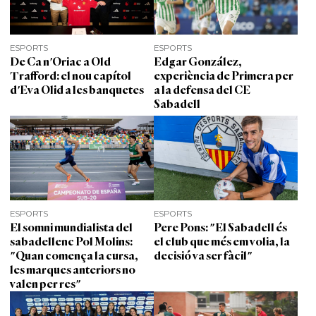
ESPORTS
ESPORTS
De Ca n'Oriac a Old
Edgar González,
Trafford: el nou capítol
experiència de Primera per
d'Eva Olid a les banquetes
a la defensa del CE
Sabadell
ESPORTS
ESPORTS
El somni mundialista del
Pere Pons: "El Sabadell és
sabadellenc Pol Molins:
el club que més em volia, la
"Quan comença la cursa,
decisió va ser fàcil"
les marques anteriors no
valen per res"