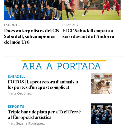
ESPORTS
ESPORTS
Dues waterpolistes del CN
El CE Sabadell empata a
Sabadell, subcampiones
zero davant de l'Andorra
del món U16
ARA A PORTADA
SABADELL
FOTOS | La protectora d'animals, a
les portes d’un agost complicat
Marta Ordóñez
ESPORTS
Triple bany de plata per a Txell Ferré
a l'Europeu d'artística
Marc Segarra Rodríguez