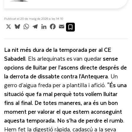
Publicat el 20 de maig de 2026 a les 14:10
X
Bluesky
WhatsApp
Telegram
LinkedIn
Facebook
Email
La nit més dura de la temporada per al CE
Sabadell
. Els arlequinats es van quedar
sense
opcions de lluitar per l’ascens directe després de
la derrota de dissabte contra l’Antequera
. Un
gerro d’aigua freda per a plantilla i afició.
"És una
situació que fa mal perquè tots volíem lluitar
fins al final. De totes maneres, ara és un bon
moment per valorar el que estem aconseguint
aquesta temporada. No s’ha de perdre el rumb
.
Hem fet la digestió ràpida, cadascú a la seva