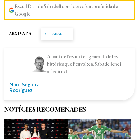
Escull Diari de Sabadell com la teva font preferida de
Google
CE SABADELL
ARXIVAT A
Amant de l'esport en general i de les
històries que l'envolten. Sabadellenc i
arlequinat.
Marc Segarra
Rodríguez
NOTÍCIES RECOMENADES