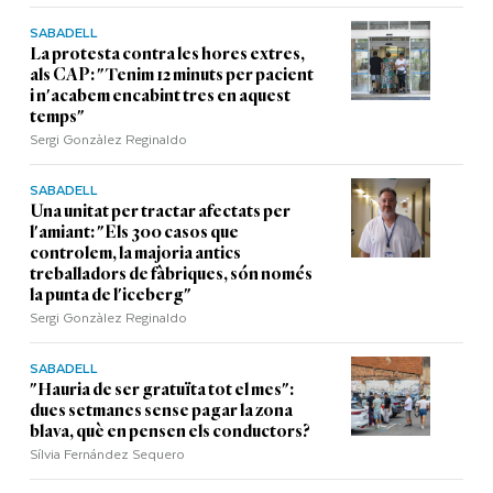
SABADELL
La protesta contra les hores extres,
als CAP: "Tenim 12 minuts per pacient
i n'acabem encabint tres en aquest
temps"
Sergi Gonzàlez Reginaldo
SABADELL
Una unitat per tractar afectats per
l'amiant: "Els 300 casos que
controlem, la majoria antics
treballadors de fàbriques, són només
la punta de l'iceberg"
Sergi Gonzàlez Reginaldo
SABADELL
"Hauria de ser gratuïta tot el mes":
dues setmanes sense pagar la zona
blava, què en pensen els conductors?
Sílvia Fernández Sequero