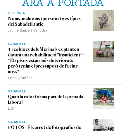
ARA A PORTADA
HISTÒRIA
Noms, malnoms i personatges típics
del Sabadell antic
Jaume Barberà Canudas
SABADELL
Tres blocs dels Merinals es planten
davant una rehabilitació "insuficient":
"Els pisos estan més deteriorats
però tenim el pressupost de fa cinc
anys"
Marta Ordóñez
SABADELL
Quan la calor forma part de la jornada
laboral
L.G.
SABADELL
FOTOS | El carret de fotografies de