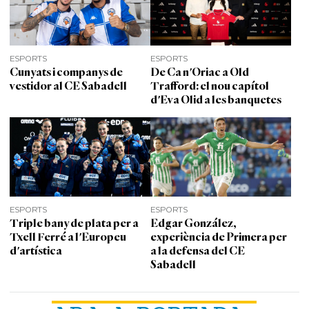
ESPORTS
ESPORTS
Cunyats i companys de
De Ca n'Oriac a Old
vestidor al CE Sabadell
Trafford: el nou capítol
d'Eva Olid a les banquetes
ESPORTS
ESPORTS
Triple bany de plata per a
Edgar González,
Txell Ferré a l'Europeu
experiència de Primera per
d'artística
a la defensa del CE
Sabadell