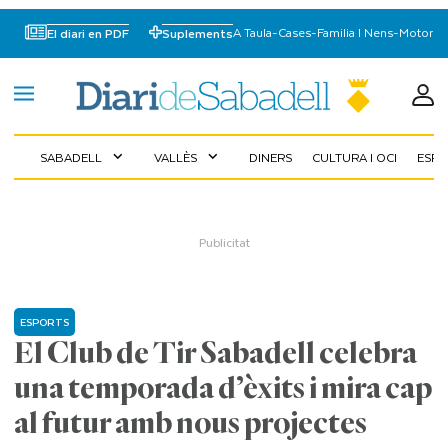
A Taula
-
Cases
-
Familia I Nens
-
Motor
El diari en PDF
Suplements
SABADELL
VALLÈS
DINERS
CULTURA I OCI
ESP
expand_more
expand_more
ESPORTS
El Club de Tir Sabadell celebra
una temporada d’èxits i mira cap
al futur amb nous projectes