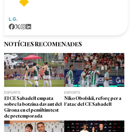
L.G.
NOTÍCIES RECOMENADES
ESPORTS
ESPORTS
El CE Sabadell empata
Niko Obolskii, reforç per a
sobre la botzina davant del
l'atac del CE Sabadell
Girona en el penúltim test
de pretemporada