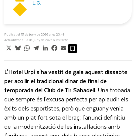
L.G.
Publicat el 13 de juny de 2026 a les 20:49
Actualitzat el 13 de juny de 2026 a les 20:53
X
Bluesky
WhatsApp
Telegram
LinkedIn
Facebook
Email
L'Hotel Urpí s'ha vestit de gala aquest dissabte
per acollir el tradicional dinar de final de
temporada del Club de Tir Sabadell
. Una trobada
que sempre és l'excusa perfecta per aplaudir els
èxits dels esportistes, però que enguany venia
amb un plat fort sota el braç: l'anunci definitiu
de la modernització de les instal·lacions amb
l'arribada, aquest any, dels blancs electrònics.