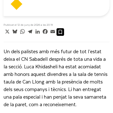
Publicat el 12 de juny de 2026 a les 20:19
X
Bluesky
WhatsApp
Telegram
LinkedIn
Facebook
Email
Un dels palistes amb més futur de tot l’estat
deixa el CN Sabadell després de tota una vida a
la secció. Luca Khidasheli ha estat acomiadat
amb honors aquest divendres a la sala de tennis
taula de Can Llong amb la presència de molts
dels seus companys i tècnics. Li han entregat
una pala especial i han penjat la seva samarreta
de la paret, com a reconeixement.