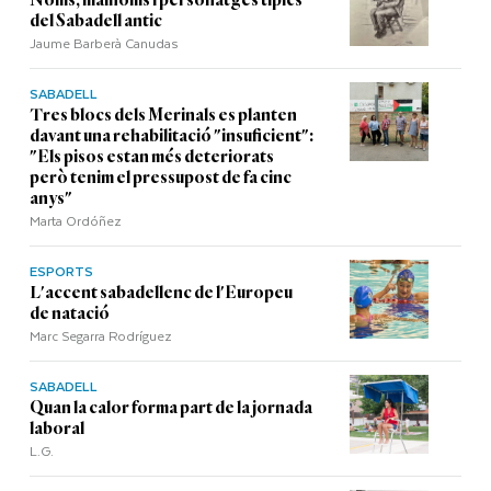
Noms, malnoms i personatges típics
del Sabadell antic
Jaume Barberà Canudas
SABADELL
Tres blocs dels Merinals es planten
davant una rehabilitació "insuficient":
"Els pisos estan més deteriorats
però tenim el pressupost de fa cinc
anys"
Marta Ordóñez
ESPORTS
L'accent sabadellenc de l'Europeu
de natació
Marc Segarra Rodríguez
SABADELL
Quan la calor forma part de la jornada
laboral
L.G.