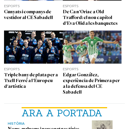
ESPORTS
ESPORTS
Cunyats i companys de
De Ca n'Oriac a Old
vestidor al CE Sabadell
Trafford: el nou capítol
d'Eva Olid a les banquetes
ESPORTS
ESPORTS
Triple bany de plata per a
Edgar González,
Txell Ferré a l'Europeu
experiència de Primera per
d'artística
a la defensa del CE
Sabadell
ARA A PORTADA
HISTÒRIA