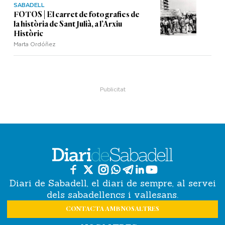
SABADELL
FOTOS | El carret de fotografies de
la història de Sant Julià, a l’Arxiu
Històric
Marta Ordóñez
Diari de Sabadell, el diari de sempre, al servei
dels sabadellencs i vallesans.
CONTACTA AMB NOSALTRES