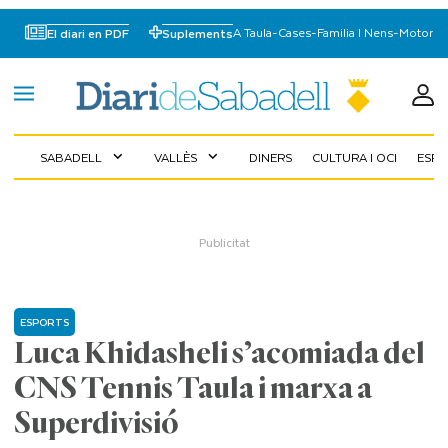
A Taula
-
Cases
-
Familia I Nens
-
Motor
El diari en PDF
Suplements
SABADELL
VALLÈS
DINERS
CULTURA I OCI
ESP
expand_more
expand_more
ESPORTS
Luca Khidasheli s’acomiada del
CNS Tennis Taula i marxa a
Superdivisió