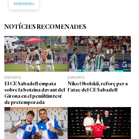
KHIDASHELI
NOTÍCIES RECOMENADES
ESPORTS
ESPORTS
El CE Sabadell empata
Niko Obolskii, reforç per a
sobre la botzina davant del
l'atac del CE Sabadell
Girona en el penúltim test
de pretemporada