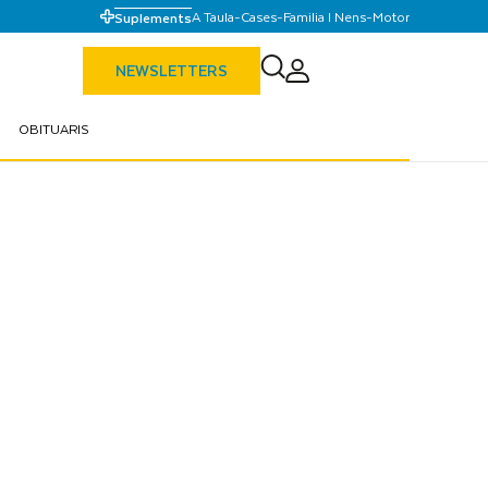
A Taula
-
Cases
-
Familia I Nens
-
Motor
Suplements
NEWSLETTERS
OBITUARIS