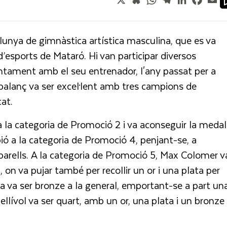
unya de gimnàstica artística masculina, que es va
d’esports de Mataró. Hi van participar diversos
untament amb el seu entrenador, l'any passat per a
balanç va ser excel·lent amb tres campions de
at.
a la categoria de Promoció 2 i va aconseguir la medal
ió a la categoria de Promoció 4, penjant-se, a
parells. A la categoria de Promoció 5, Max Colomer v
, on va pujar també per recollir un or i una plata per
ta va ser bronze a la general, emportant-se a part un
dellívol va ser quart, amb un or, una plata i un bronze