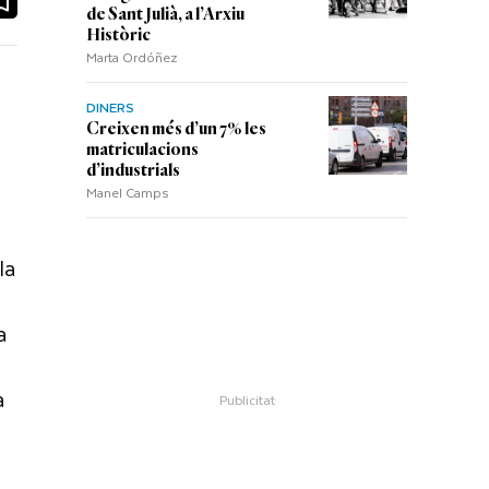
de Sant Julià, a l’Arxiu
Històric
Marta Ordóñez
DINERS
Creixen més d’un 7% les
matriculacions
d’industrials
Manel Camps
la
a
a