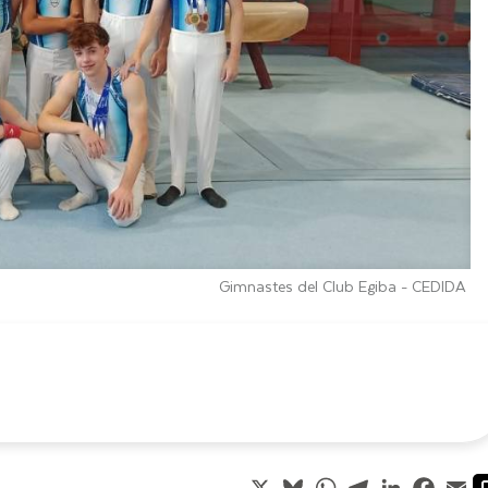
Gimnastes del Club Egiba -
CEDIDA
X
Bluesky
WhatsApp
Telegram
LinkedIn
Faceb
Em