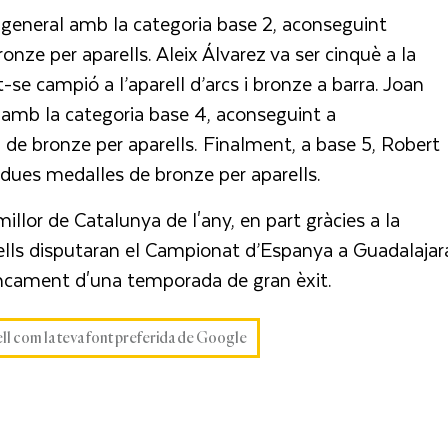
a general amb la categoria base 2, aconseguint
onze per aparells. Aleix Álvarez va ser cinquè a la
se campió a l’aparell d’arcs i bronze a barra. Joan
amb la categoria base 4, aconseguint a
a de bronze per aparells. Finalment, a base 5, Robert
 dues medalles de bronze per aparells.
illor de Catalunya de l'any, en part gràcies a la
ells disputaran el Campionat d’Espanya a Guadalajar
ancament d'una temporada de gran èxit.
ell com la teva font preferida de Google