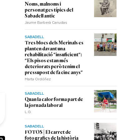
Noms, malnoms i
personatges típics del
Sabadell antic
Jaume Barberà Canudas
SABADELL
Tres blocs dels Merinals es
planten davant una
rehabilitació "insuficient":
"Els pisos estan més
deteriorats però tenim el
pressupost de fa cinc anys"
Marta Ordóñez
SABADELL
Quan la calor forma part de
la jornada laboral
L.G.
SABADELL
FOTOS | El carret de
fotografies de la història
ook
ail