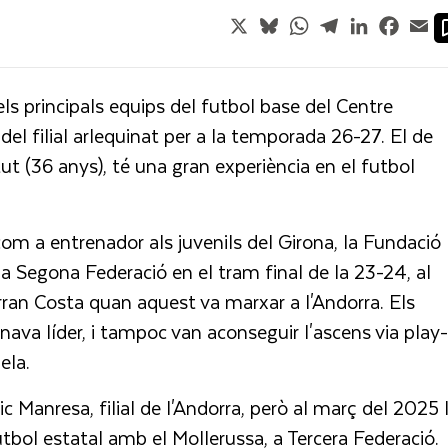
X
Bluesky
WhatsApp
Telegram
LinkedIn
Faceb
Em
ls principals equips del futbol base del Centre
del filial arlequinat per a la temporada 26-27. El de
ut (36 anys), té una gran experiència en el futbol
com a entrenador als juvenils del Girona, la Fundació
la Segona Federació en el tram final de la 23-24, al
ran Costa quan aquest va marxar a l'Andorra. Els
nava líder, i tampoc van aconseguir l'ascens via play-
ela.
c Manresa, filial de l'Andorra, però al març del 2025 l
utbol estatal amb el Mollerussa, a Tercera Federació.