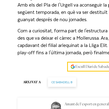
Amb els del Pla de l'Urgell va aconseguir la 
següent temporada, en què va ser destituït
guanyat després de nou jornades.
Com a curiositat, forma part de l'estructura
des que va deixar el càrrec a Mollerussa. Ara
capdavant del filial arlequinat a la Lliga El
play-off fins a l'última jornada, però finalme
Escull Diari de Sabad
CE SABADELL B
ARXIVAT A
Amant de l'esport en general i