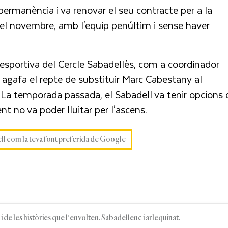
permanència i va renovar el seu contracte per a la
 el novembre, amb l'equip penúltim i sense haver
 esportiva del Cercle Sabadellès, com a coordinador
, agafa el repte de substituir Marc Cabestany al
it. La temporada passada, el Sabadell va tenir opcions 
nt no va poder lluitar per l'ascens.
ell com la teva font preferida de Google
 de les històries que l'envolten. Sabadellenc i arlequinat.