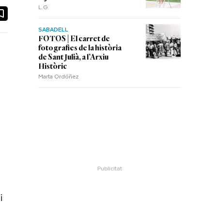
L.G.
ook
ail
SABADELL
FOTOS | El carret de
fotografies de la història
de Sant Julià, a l’Arxiu
Històric
Marta Ordóñez
i