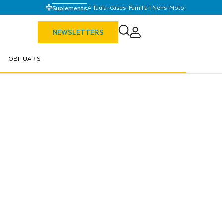
A Taula
-
Cases
-
Familia I Nens
-
Motor
Suplements
NEWSLETTERS
OBITUARIS