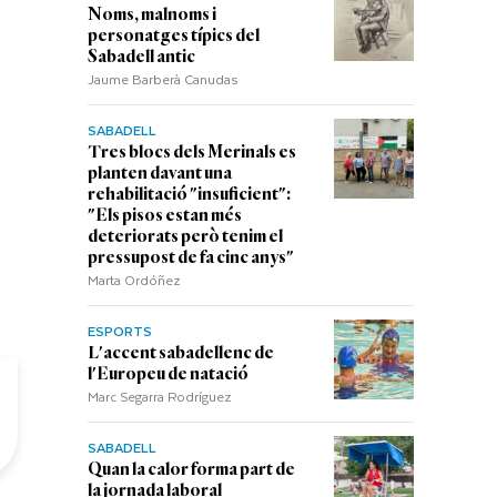
Noms, malnoms i
personatges típics del
Sabadell antic
Jaume Barberà Canudas
SABADELL
Tres blocs dels Merinals es
planten davant una
rehabilitació "insuficient":
"Els pisos estan més
deteriorats però tenim el
pressupost de fa cinc anys"
Marta Ordóñez
ESPORTS
L'accent sabadellenc de
l'Europeu de natació
Marc Segarra Rodríguez
SABADELL
Quan la calor forma part de
la jornada laboral