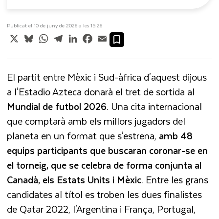
Publicat el 10 de juny de 2026 a les 15:26
X
Bluesky
WhatsApp
Telegram
LinkedIn
Facebook
Email
El partit entre Mèxic i Sud-àfrica d'aquest dijous
a l'Estadio Azteca donarà el tret de sortida al
Mundial de futbol 2026
. Una cita internacional
que comptarà amb els millors jugadors del
planeta en un format que s'estrena,
amb 48
equips participants que buscaran coronar-se en
el torneig, que se celebra de forma conjunta al
Canadà, els Estats Units i Mèxic
. Entre les grans
candidates al títol es troben les dues finalistes
de Qatar 2022, l'Argentina i França, Portugal,