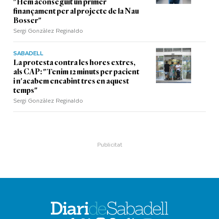
"Hem aconseguit un primer
finançament per al projecte de la Nau
Bosser"
Sergi Gonzàlez Reginaldo
SABADELL
La protesta contra les hores extres,
als CAP: "Tenim 12 minuts per pacient
i n'acabem encabint tres en aquest
temps"
Sergi Gonzàlez Reginaldo