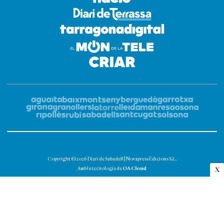
Copyright © 2026 Diari de Sabadell | Novapress Edicions S.L.
OA Cloud
Amb la tecnologia de
X