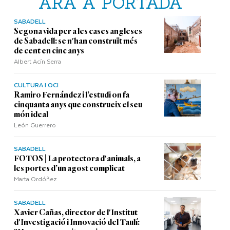
ARA A PORTADA
SABADELL
Segona vida per a les cases angleses
de Sabadell: se n'han construït més
de cent en cinc anys
Albert Acín Serra
CULTURA I OCI
Ramiro Fernández i l’estudi on fa
cinquanta anys que construeix el seu
món ideal
León Guerrero
SABADELL
FOTOS | La protectora d'animals, a
les portes d’un agost complicat
Marta Ordóñez
SABADELL
Xavier Cañas, director de l'Institut
d'Investigació i Innovació del Taulí: