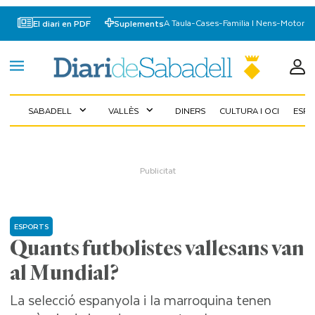
A Taula
-
Cases
-
Familia I Nens
-
Motor
El diari en PDF
Suplements
SABADELL
VALLÈS
DINERS
CULTURA I OCI
ESP
expand_more
expand_more
ESPORTS
Quants futbolistes vallesans van
al Mundial?
La selecció espanyola i la marroquina tenen