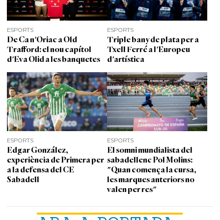
ESPORTS
ESPORTS
De Ca n'Oriac a Old
Triple bany de plata per a
Trafford: el nou capítol
Txell Ferré a l'Europeu
d'Eva Olid a les banquetes
d'artística
ESPORTS
ESPORTS
Edgar González,
El somni mundialista del
experiència de Primera per
sabadellenc Pol Molins:
a la defensa del CE
"Quan comença la cursa,
Sabadell
les marques anteriors no
valen per res"