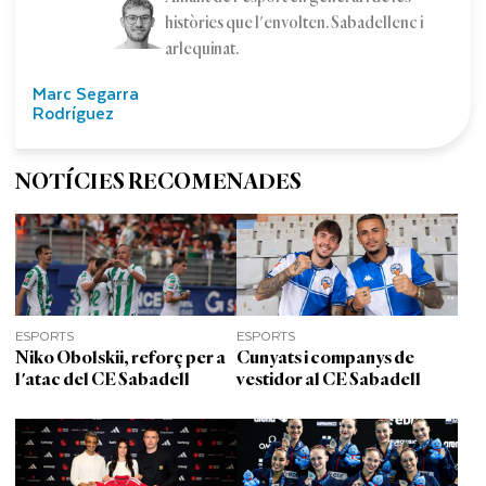
històries que l'envolten. Sabadellenc i
arlequinat.
Marc Segarra
Rodríguez
NOTÍCIES RECOMENADES
ESPORTS
ESPORTS
Niko Obolskii, reforç per a
Cunyats i companys de
l'atac del CE Sabadell
vestidor al CE Sabadell