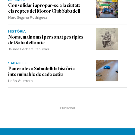
Consolidar i apropar-se a la ciutat:
els reptes del Motor Club Sabadell
Marc Segarra Rodríguez
HISTÒRIA
Noms, malnoms i personatges típics
del Sabadell antic
Jaume Barberà Canudas
SABADELL
Paneroles a Sabadell: la història
interminable de cada estiu
León Guerrero