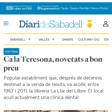
A Taula
-
Cases
-
Familia I Nens
-
Motor
El diari en PDF
Suplements
SABADELL
VALLÈS
DINERS
CULTURA I OCI
ESP
expand_more
expand_more
HISTÒRIA
Ca la Teresona, novetats a bon
preu
Popular establiment que, després de decennis
destinat a la venda de teixits, va acollir, entre
1967 i 2011, la llibreria La Llar del Llibre. El local
acull actualment una clínica dental