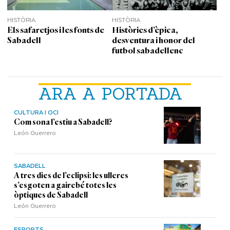
HISTÒRIA
HISTÒRIA
Els safaretjos i les fonts de
Històries d’èpica,
Sabadell
desventura i honor del
futbol sabadellenc
ARA A PORTADA
CULTURA I OCI
Com sona l’estiu a Sabadell?
León Guerrero
SABADELL
A tres dies de l’eclipsi: les ulleres
s’esgoten a gairebé totes les
òptiques de Sabadell
León Guerrero
ESPORTS