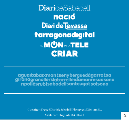
Copyright © 2026 Diari de Sabadell | Novapress Edicions S.L.
OA Cloud
X
Amb la tecnologia de