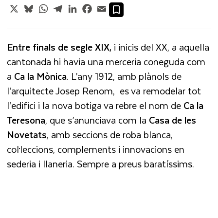
X
Bluesky
WhatsApp
Telegram
LinkedIn
Facebook
Email
Entre finals de segle XIX,
i inicis del XX, a aquella
cantonada hi havia una merceria coneguda com
a
Ca la Mònica
. L’any 1912, amb plànols de
l’arquitecte Josep Renom,
es va remodelar tot
l’edifici i la nova botiga va rebre el nom de
Ca la
Teresona
, que s’anunciava com la
Casa de les
Novetats
, amb seccions de roba blanca,
col·leccions, complements i innovacions en
sederia i llaneria. Sempre a preus baratíssims.