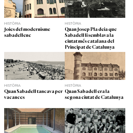
HISTÒRIA
HISTÒRIA
Joies del modernisme
Quan Josep Pla deia que
sabadellenc
Sabadell li semblava la
ciutat més catalana del
Principat de Catalunya
HISTÒRIA
HISTÒRIA
Quan Sabadell tancava per
Quan Sabadell era la
vacances
segona ciutat de Catalunya