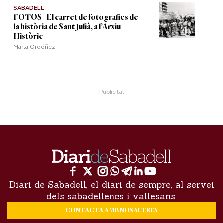
SABADELL
FOTOS | El carret de fotografies de
la història de Sant Julià, a l’Arxiu
Històric
Marta Ordóñez
Diari de Sabadell, el diari de sempre, al servei
dels sabadellencs i vallesans.
CONTACTA AMB NOSALTRES