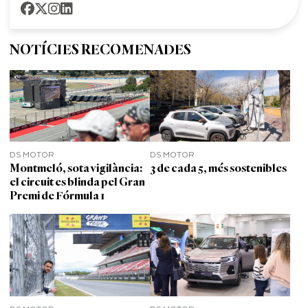
NOTÍCIES RECOMENADES
DS MOTOR
DS MOTOR
Montmeló, sota vigilància:
3 de cada 5, més sostenibles
el circuit es blinda pel Gran
Premi de Fórmula 1