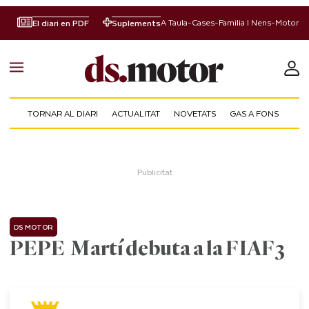
A Taula
-
Cases
-
Familia I Nens
-
Motor
El diari en PDF
Suplements
TORNAR AL DIARI
ACTUALITAT
NOVETATS
GAS A FONS
DS MOTOR
PEPE Martí debuta a la FIAF3