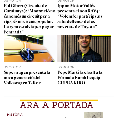
DS MOTOR
DS MOTOR
Pol Gibert (Circuits de
Ippon Motor Vallés
Catalunya): "Montmeló no
presenta el nou RAV4:
és només un circuit per a
“Volem fer partícips als
vips, és un circuit popular.
sabadellencs de les
La gent estalvia per pagar
novetats de Toyota”
l'entrada"
DS MOTOR
DS MOTOR
Superwagen presenta la
Pepe Martí fa el salt a la
nova generació del
Fórmula E amb l'equip
Volkswagen T-Roc
CUPRA KIRO
ARA A PORTADA
HISTÒRIA