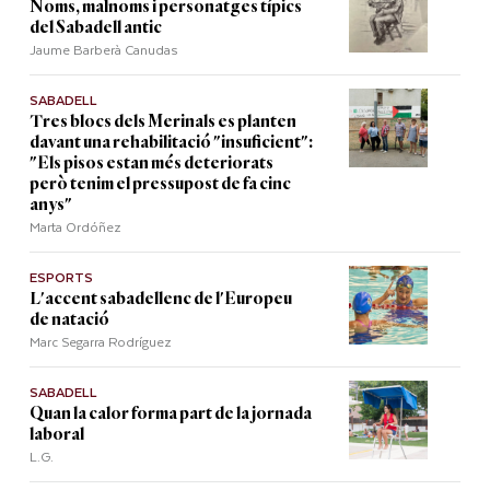
Noms, malnoms i personatges típics
del Sabadell antic
Jaume Barberà Canudas
SABADELL
Tres blocs dels Merinals es planten
davant una rehabilitació "insuficient":
"Els pisos estan més deteriorats
però tenim el pressupost de fa cinc
anys"
Marta Ordóñez
ESPORTS
L'accent sabadellenc de l'Europeu
de natació
Marc Segarra Rodríguez
SABADELL
Quan la calor forma part de la jornada
laboral
L.G.