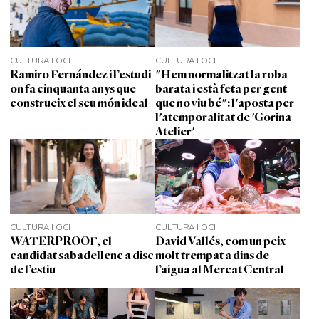
CULTURA I OCI
CULTURA I OCI
Ramiro Fernández i l’estudi
"Hem normalitzat la roba
on fa cinquanta anys que
barata i està feta per gent
construeix el seu món ideal
que no viu bé": l'aposta per
l'atemporalitat de 'Gorina
Atelier'
CULTURA I OCI
CULTURA I OCI
WATERPROOF, el
David Vallés, com un peix
candidat sabadellenc a disc
molt trempat a dins de
de l’estiu
l’aigua al Mercat Central