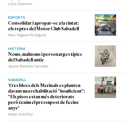
León Guerrero
ESPORTS
Consolidar i apropar-se a la ciutat:
els reptes del Motor Club Sabadell
Marc Segarra Rodríguez
HISTÒRIA
Noms, malnoms i personatges típics
del Sabadell antic
Jaume Barberà Canudas
SABADELL
Tres blocs dels Merinals es planten
davant una rehabilitació "insuficient":
"Els pisos estan més deteriorats
però tenim el pressupost de fa cinc
anys"
Marta Ordóñez