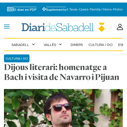
A Taula
-
Cases
-
Familia I Nens
-
Motor
El diari en PDF
Suplements
SABADELL
VALLÈS
DINERS
CULTURA I OCI
ESP
expand_more
expand_more
CULTURA I OCI
Dijous literari: homenatge a
Bach i visita de Navarro i Pijuan