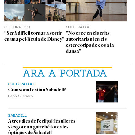
CULTURA I OCI
CULTURA I OCI
“Serà difícil tornar a sortir
"No crec en els crits
en una pel·lícula de Disney”
autoritaris ni en els
estereotips de cos a la
dansa”
ARA A PORTADA
CULTURA I OCI
Com sona l’estiu a Sabadell?
León Guerrero
SABADELL
A tres dies de l’eclipsi: les ulleres
s’esgoten a gairebé totes les
òptiques de Sabadell