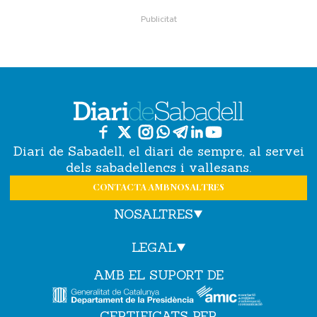
Diari de Sabadell, el diari de sempre, al servei
dels sabadellencs i vallesans.
CONTACTA AMB NOSALTRES
NOSALTRES
LEGAL
AMB EL SUPORT DE
CERTIFICATS PER