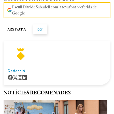
Escull Diari de Sabadell com la teva font preferida de
Google
OCI 1
ARXIVAT A
Redacció
NOTÍCIES RECOMENADES