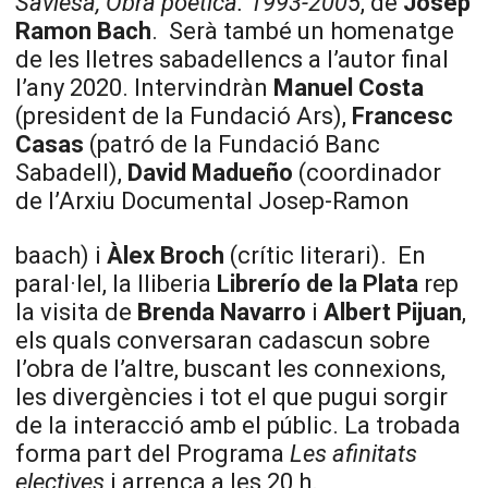
Saviesa, Obra poètica. 1993-2005
, de
Josep
Ramon Bach
.
Serà també un homenatge
de les lletres sabadellencs a l’autor final
l’any 2020. Intervindràn
Manuel Costa
(president de la Fundació Ars),
Francesc
Casas
(patró de la Fundació Banc
Sabadell),
David Madueño
(coordinador
de l’Arxiu Documental Josep-Ramon
baach) i
Àlex Broch
(crític literari).
En
paral·lel, la lliberia
Librerío de la Plata
rep
la visita de
Brenda Navarro
i
Albert Pijuan
,
els quals conversaran cadascun sobre
l’obra de l’altre, buscant les connexions,
les divergències i tot el que pugui sorgir
de la interacció amb el públic. La trobada
forma part del Programa
Les afinitats
electives
i arrenca a les 20 h.