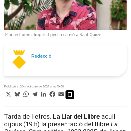
Mor un home atropellat per un camió a Sant Quirze
Redacció
Publicat el 20 d’octubre de 2021 a les 19:08
X
Bluesky
WhatsApp
Telegram
LinkedIn
Facebook
Email
Tarda de lletres.
La Llar del Llibre
acull
dijous (19 h) la presentació del llibre
La