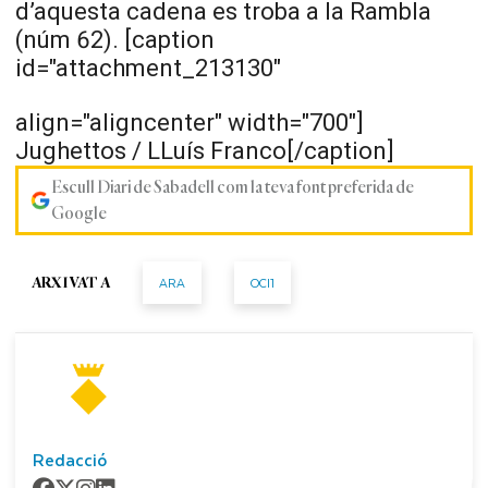
d’aquesta cadena es troba a la Rambla
(núm 62). [caption
id="attachment_213130"
align="aligncenter" width="700"]
Jughettos / LLuís Franco[/caption]
Escull Diari de Sabadell com la teva font preferida de
Google
ARA
OCI1
ARXIVAT A
Redacció