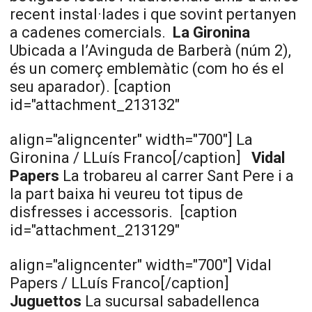
recent instal·lades i que sovint pertanyen
a cadenes comercials.
La Gironina
Ubicada a l’Avinguda de Barberà (núm 2),
és un comerç emblemàtic (com ho és el
seu aparador). [caption
id="attachment_213132"
align="aligncenter" width="700"]
La
Gironina / LLuís Franco[/caption]
Vidal
Papers
La trobareu al carrer Sant Pere i a
la part baixa hi veureu tot tipus de
disfresses i accessoris.
[caption
id="attachment_213129"
align="aligncenter" width="700"]
Vidal
Papers / LLuís Franco[/caption]
Juguettos
La sucursal sabadellenca