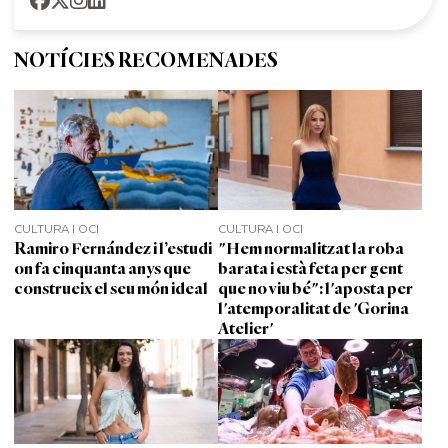
NOTÍCIES RECOMENADES
CULTURA I OCI
CULTURA I OCI
Ramiro Fernández i l’estudi
"Hem normalitzat la roba
on fa cinquanta anys que
barata i està feta per gent
construeix el seu món ideal
que no viu bé": l'aposta per
l'atemporalitat de 'Gorina
Atelier'