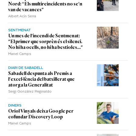
Nord: “Els multireincidents no se'n
van de vacances"
Albert Acín Serra
SENTMENAT
Un mes de l'incendi de Sentmenat:
"El primer que sorprèn és el silenci.
No hi ha ocells, no hi ha bestioles..."
Manel Camps
DIARI DE SABADELL
Sabadell despunta als Premis a
l'excel·lència del batxillerat que
atorga la Generalitat
Sergi Gonzàlez Reginaldo
DINERS
Oriol Vinyals deixa Google per
cofundar Discovery Loop
Manel Camps