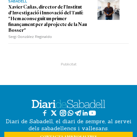
SABADELL
Xavier Cañas, director de l'Institut
d'Investigació i Innovació del Taulí:
"Hem aconseguit un primer
finançament per al projecte de la Nau
Bosser"
Sergi Gonzàlez Reginaldo
Diari de Sabadell, el diari de sempre, al servei
dels sabadellencs i vallesans.