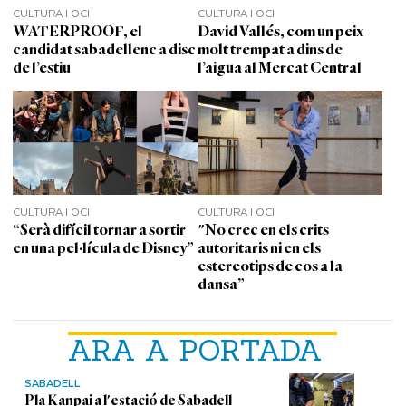
CULTURA I OCI
CULTURA I OCI
WATERPROOF, el
David Vallés, com un peix
candidat sabadellenc a disc
molt trempat a dins de
de l’estiu
l’aigua al Mercat Central
CULTURA I OCI
CULTURA I OCI
“Serà difícil tornar a sortir
"No crec en els crits
en una pel·lícula de Disney”
autoritaris ni en els
estereotips de cos a la
dansa”
ARA A PORTADA
SABADELL
Pla Kanpai a l'estació de Sabadell