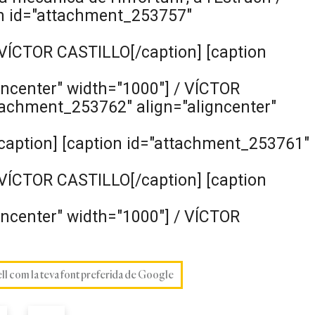
n id="attachment_253757"
VÍCTOR CASTILLO[/caption] [caption
ncenter" width="1000"]
/ VÍCTOR
tachment_253762" align="aligncenter"
aption] [caption id="attachment_253761"
VÍCTOR CASTILLO[/caption] [caption
ncenter" width="1000"]
/ VÍCTOR
ell com la teva font preferida de Google