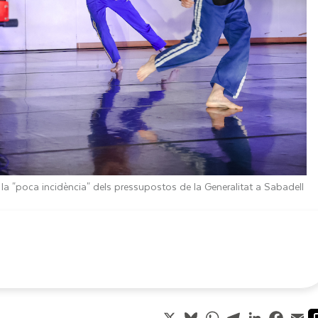
la "poca incidència" dels pressupostos de la Generalitat a Sabadell
X
Bluesky
WhatsApp
Telegram
LinkedIn
Faceb
Em