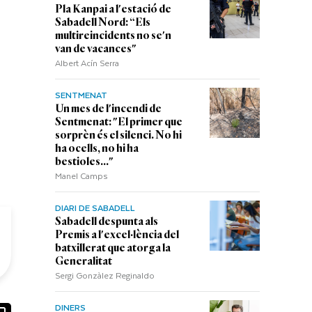
Pla Kanpai a l'estació de
Sabadell Nord: “Els
multireincidents no se'n
van de vacances"
Albert Acín Serra
SENTMENAT
Un mes de l'incendi de
Sentmenat: "El primer que
sorprèn és el silenci. No hi
ha ocells, no hi ha
bestioles..."
Manel Camps
DIARI DE SABADELL
Sabadell despunta als
Premis a l'excel·lència del
batxillerat que atorga la
Generalitat
Sergi Gonzàlez Reginaldo
DINERS
ook
ail