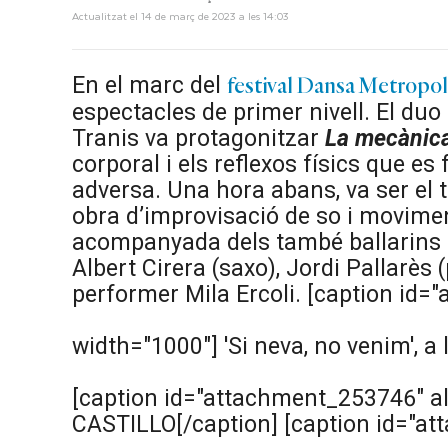
Actualitzat el 14 de març de 2023 a les 14:03
En el marc del
festival Dansa Metropol
espectacles de primer nivell. El duo
Tranis va protagonitzar
La mecànica 
corporal i els reflexos físics que e
adversa. Una hora abans, va ser el 
obra d’improvisació de so i movimen
acompanyada dels també ballarins M
Albert Cirera (saxo), Jordi Pallarès 
performer Mila Ercoli.
[caption id=
width="1000"]
'Si neva, no venim', 
[caption id="attachment_253746" al
CASTILLO[/caption] [caption id="at