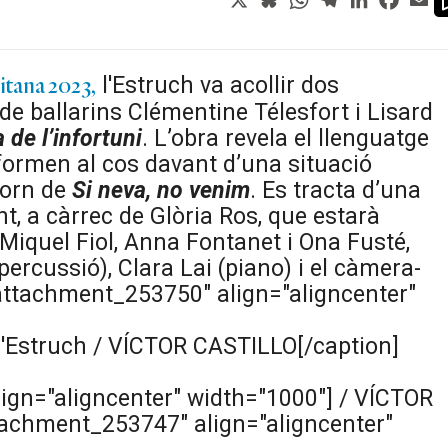
l'Estruch va acollir dos
itana 2023,
 de ballarins Clémentine Télesfort i Lisard
de l’infortuni
. L’obra revela el llenguatge
s formen al cos davant d’una situació
torn de
Si neva, no venim
. Es tracta d’una
t, a càrrec de Glòria Ros, que estarà
iquel Fiol, Anna Fontanet i Ona Fusté,
(percussió), Clara Lai (piano) i el càmera-
"attachment_253750" align="aligncenter"
a l'Estruch / VÍCTOR CASTILLO[/caption]
ign="aligncenter" width="1000"]
/ VÍCTOR
tachment_253747" align="aligncenter"