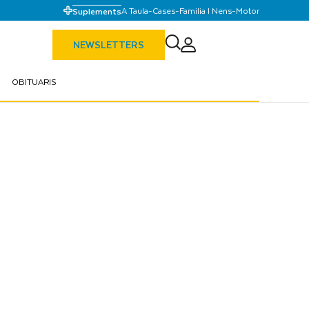
A Taula
-
Cases
-
Familia I Nens
-
Motor
Suplements
NEWSLETTERS
OBITUARIS