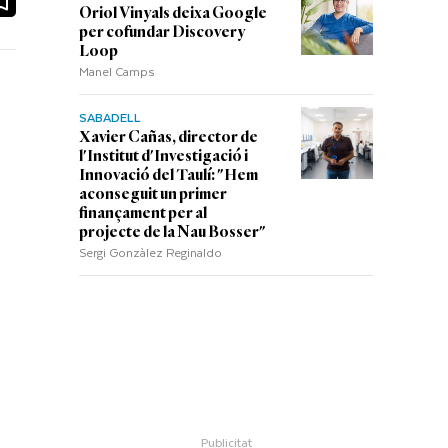
Oriol Vinyals deixa Google
per cofundar Discovery
Loop
Manel Camps
SABADELL
Xavier Cañas, director de
l'Institut d'Investigació i
Innovació del Taulí: "Hem
aconseguit un primer
finançament per al
projecte de la Nau Bosser"
Sergi Gonzàlez Reginaldo