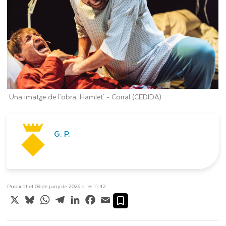
Una imatge de l'obra 'Hamlet' -
Corral (CEDIDA)
G. P.
Publicat el 09 de juny de 2026 a les 11:42
X
Bluesky
WhatsApp
Telegram
LinkedIn
Facebook
Email