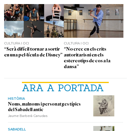
CULTURA I OCI
CULTURA I OCI
“Serà difícil tornar a sortir
"No crec en els crits
en una pel·lícula de Disney”
autoritaris ni en els
estereotips de cos a la
dansa”
ARA A PORTADA
HISTÒRIA
Noms, malnoms i personatges típics
del Sabadell antic
Jaume Barberà Canudas
SABADELL