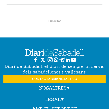
Diari de Sabadell, el diari de sempre, al servei
dels sabadellencs i vallesans.
CONTACTA AMB NOSALTRES
NOSALTRES
LEGAL
AMB EL SUPORT DE