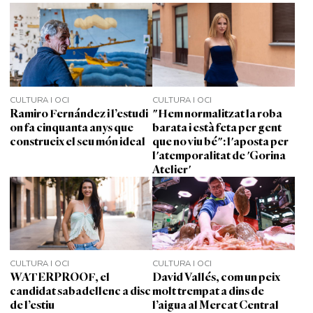
CULTURA I OCI
CULTURA I OCI
Ramiro Fernández i l’estudi
"Hem normalitzat la roba
on fa cinquanta anys que
barata i està feta per gent
construeix el seu món ideal
que no viu bé": l'aposta per
l'atemporalitat de 'Gorina
Atelier'
CULTURA I OCI
CULTURA I OCI
WATERPROOF, el
David Vallés, com un peix
candidat sabadellenc a disc
molt trempat a dins de
de l’estiu
l’aigua al Mercat Central