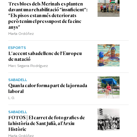
Tres blocs dels Merinals es planten
davant una rehabilitació "insuficient":
"Els pisos estan més deteriorats
però tenim el pressupost de fa cinc
anys"
Marta Ordóñez
ESPORTS
L'accent sabadellenc de l'Europeu
de natació
Marc Segarra Rodríguez
SABADELL
Quan la calor forma part de la jornada
laboral
L.G.
SABADELL
FOTOS | El carret de fotografies de
la història de Sant Julià, a l’Arxiu
Històric
Marta Ordóñez