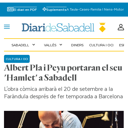
A Taula
-
Cases
-
Familia I Nens
-
Motor
El diari en PDF
Suplements
SABADELL
VALLÈS
DINERS
CULTURA I OCI
ESP
expand_more
expand_more
CULTURA I OCI
Albert Pla i Peyu portaran el seu
'Hamlet' a Sabadell
L'obra còmica arribarà el 20 de setembre a la
Faràndula després de fer temporada a Barcelona