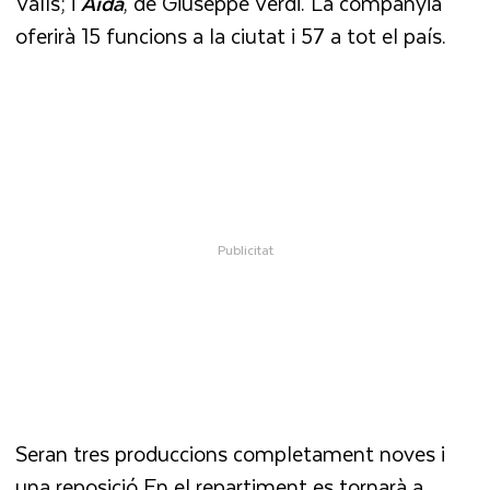
Valls; i
Aida
, de Giuseppe Verdi. La companyia
oferirà 15 funcions a la ciutat i 57 a tot el país.
Seran tres produccions completament noves i
una reposició En el repartiment es tornarà a