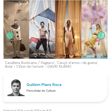
'Cavalleria Rusticana / Pagliacci', 'Cançó d'amor i de guerra',
'
'Aida' i 'L'Elisir de l'amore' -
DAVID RUANO
Guillem Plans Roca
Periodista de Cultura
Publicat el 09 de juny de 2026 a les 18:19