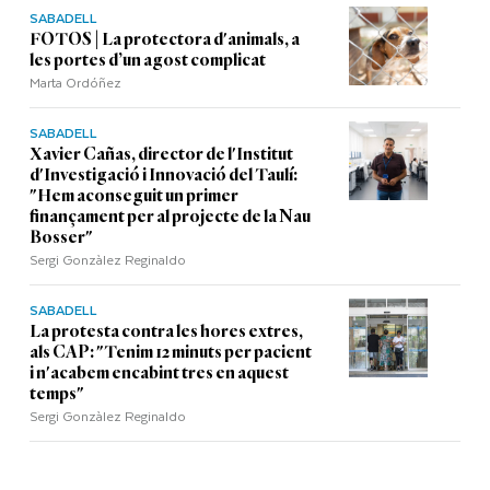
SABADELL
FOTOS | La protectora d'animals, a
les portes d’un agost complicat
Marta Ordóñez
SABADELL
Xavier Cañas, director de l'Institut
d'Investigació i Innovació del Taulí:
"Hem aconseguit un primer
finançament per al projecte de la Nau
Bosser"
Sergi Gonzàlez Reginaldo
SABADELL
La protesta contra les hores extres,
als CAP: "Tenim 12 minuts per pacient
i n'acabem encabint tres en aquest
temps"
Sergi Gonzàlez Reginaldo