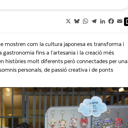
X
Bluesky
WhatsApp
Telegram
LinkedIn
Faceb
Em
ue mostren com la cultura japonesa es transforma i
a gastronomia fins a l’artesania i la creació més
en històries molt diferents però connectades per una
somnis personals, de passió creativa i de ponts