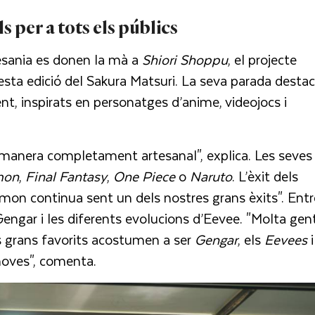
 per a tots els públics
rtesania es donen la mà a
Shiori Shoppu
, el projecte
esta edició del Sakura Matsuri. La seva parada desta
nt, inspirats en personatges d’anime, videojocs i
e manera completament artesanal", explica. Les seves
mon
,
Final Fantasy
,
One Piece
o
Naruto
. L’èxit dels
émon continua sent un dels nostres grans èxits". Entr
engar i les diferents evolucions d’Eevee. "Molta gen
s grans favorits acostumen a ser
Gengar
, els
Eevees
i
 noves", comenta.