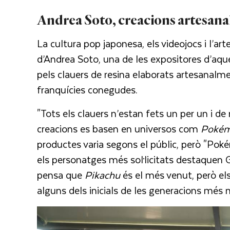
Andrea Soto, creacions artesanals
La cultura pop japonesa, els videojocs i l’a
d’Andrea Soto, una de les expositores d’aqu
pels clauers de resina elaborats artesanalme
franquícies conegudes.
"Tots els clauers n’estan fets un per un i d
creacions es basen en universos com
Poké
productes varia segons el públic, però "Pok
els personatges més sol·licitats destaquen G
pensa que
Pikachu
és el més venut, però el
alguns dels inicials de les generacions més