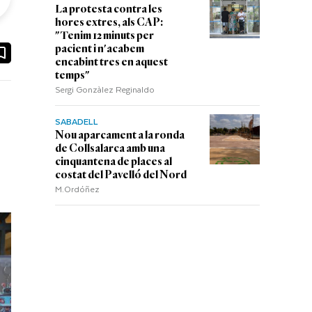
La protesta contra les
hores extres, als CAP:
"Tenim 12 minuts per
ook
ail
pacient i n'acabem
encabint tres en aquest
temps"
Sergi Gonzàlez Reginaldo
SABADELL
Nou aparcament a la ronda
de Collsalarca amb una
cinquantena de places al
costat del Pavelló del Nord
M.Ordóñez