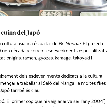
a cuina del Japó
 cultura asiàtica és parlar de
Be Noodle
. El projecte
 d’una dècada recorrent esdeveniments especialitzats
at onigiris, ramen, gyozas, karaage, takoyaki i
creixement dels esdeveniments dedicats a la cultura
ençar a treballar al Saló del Manga i a moltes fires
l Japó també és clau.
ó. El primer cop que hi vaig anar va ser l’any 2004",