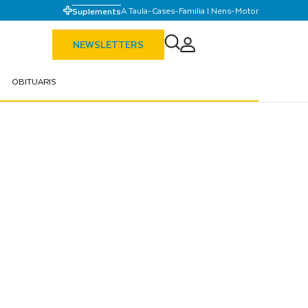
A Taula
-
Cases
-
Familia I Nens
-
Motor
Suplements
NEWSLETTERS
OBITUARIS