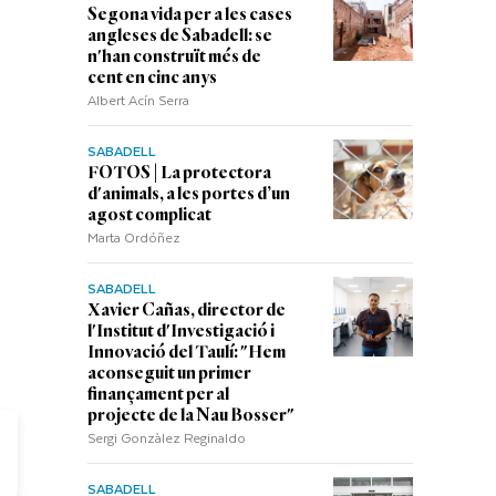
Segona vida per a les cases
angleses de Sabadell: se
n'han construït més de
cent en cinc anys
Albert Acín Serra
SABADELL
FOTOS | La protectora
d'animals, a les portes d’un
agost complicat
Marta Ordóñez
SABADELL
Xavier Cañas, director de
l'Institut d'Investigació i
Innovació del Taulí: "Hem
aconseguit un primer
finançament per al
projecte de la Nau Bosser"
Sergi Gonzàlez Reginaldo
SABADELL