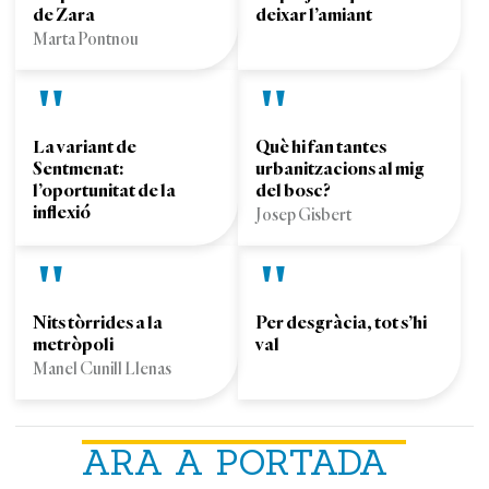
de Zara
deixar l’amiant
Marta Pontnou
La variant de
Què hi fan tantes
Sentmenat:
urbanitzacions al mig
l’oportunitat de la
del bosc?
inflexió
Josep Gisbert
Nits tòrrides a la
Per desgràcia, tot s’hi
metròpoli
val
Manel Cunill Llenas
ARA A PORTADA