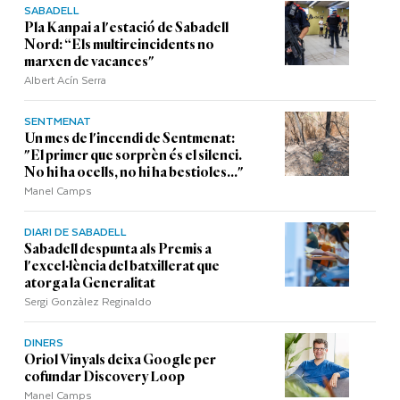
SABADELL
Pla Kanpai a l'estació de Sabadell
Nord: “Els multireincidents no
marxen de vacances"
Albert Acín Serra
SENTMENAT
Un mes de l'incendi de Sentmenat:
"El primer que sorprèn és el silenci.
No hi ha ocells, no hi ha bestioles..."
Manel Camps
DIARI DE SABADELL
Sabadell despunta als Premis a
l'excel·lència del batxillerat que
atorga la Generalitat
Sergi Gonzàlez Reginaldo
DINERS
Oriol Vinyals deixa Google per
cofundar Discovery Loop
Manel Camps