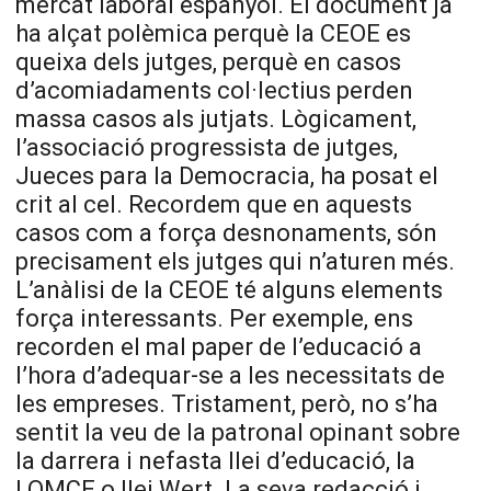
mercat laboral espanyol. El document ja
ha alçat polèmica perquè la CEOE es
queixa dels jutges, perquè en casos
d’acomiadaments col·lectius perden
massa casos als jutjats. Lògicament,
l’associació progressista de jutges,
Jueces para la Democracia, ha posat el
crit al cel. Recordem que en aquests
casos com a força desnonaments, són
precisament els jutges qui n’aturen més.
L’anàlisi de la CEOE té alguns elements
força interessants. Per exemple, ens
recorden el mal paper de l’educació a
l’hora d’adequar-se a les necessitats de
les empreses. Tristament, però, no s’ha
sentit la veu de la patronal opinant sobre
la darrera i nefasta llei d’educació, la
LOMCE o llei Wert. La seva redacció i