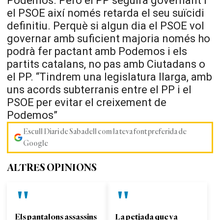
Podemos. Però el PP seguirà governant i
el PSOE així només retarda el seu suïcidi
definitiu. Perquè si algun dia el PSOE vol
governar amb suficient majoria només ho
podrà fer pactant amb Podemos i els
partits catalans, no pas amb Ciutadans o
el PP. “Tindrem una legislatura llarga, amb
uns acords subterranis entre el PP i el
PSOE per evitar el creixement de
Podemos”
Escull Diari de Sabadell com la teva font preferida de
Google
ALTRES OPINIONS
Els pantalons assassins
La petjada que va