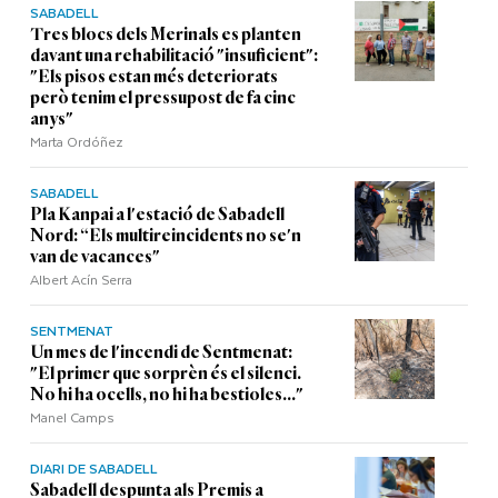
SABADELL
Tres blocs dels Merinals es planten
davant una rehabilitació "insuficient":
"Els pisos estan més deteriorats
però tenim el pressupost de fa cinc
anys"
Marta Ordóñez
SABADELL
Pla Kanpai a l'estació de Sabadell
Nord: “Els multireincidents no se'n
van de vacances"
Albert Acín Serra
SENTMENAT
Un mes de l'incendi de Sentmenat:
"El primer que sorprèn és el silenci.
No hi ha ocells, no hi ha bestioles..."
Manel Camps
DIARI DE SABADELL
Sabadell despunta als Premis a