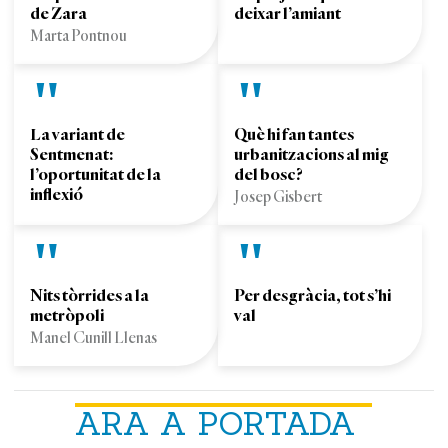
de Zara
deixar l’amiant
Marta Pontnou
La variant de
Què hi fan tantes
Sentmenat:
urbanitzacions al mig
l’oportunitat de la
del bosc?
inflexió
Josep Gisbert
Nits tòrrides a la
Per desgràcia, tot s’hi
metròpoli
val
Manel Cunill Llenas
ARA A PORTADA