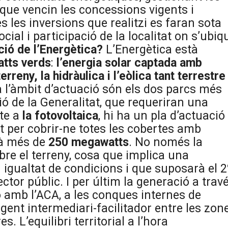
que vencin les concessions vigents i
les inversions que realitzi es faran sota
ocial i participació de la localitat on s’ubiq
ció de l’Energètica?
L’Energètica està
tts verds
:
l’energia solar captada amb
rreny, la hidràulica i l’eòlica tant terrestre
ra l’àmbit d’actuació són els dos parcs més
ó de la Generalitat, que requeriran una
cte a
la fotovoltaica
, hi ha un pla d’actuació
t per cobrir-ne totes les cobertes amb
arà més de
250 megawatts
. No només la
bre el terreny, cosa que implica una
igualtat de condicions i que suposarà el 
ctor públic. I per últim la generació a trav
ió amb l’ACA, a les conques internes de
gent intermediari-facilitador entre les zon
 L’equilibri territorial a l’hora