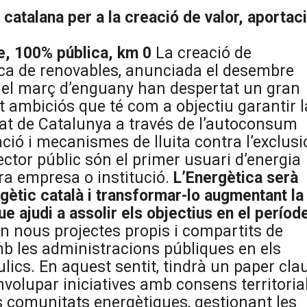
a catalana per a la creació de valor, aportac
le, 100% pública, km 0
La creació de
ica de renovables, anunciada el desembre
a el març d’enguany han despertat un gran
t ambiciós que té com a objectiu garantir l
tat de Catalunya a través de l’autoconsum
ció i mecanismes de lluita contra l’exclusi
sector públic són el primer usuari d’energia
tra empresa o institució.
L’Energètica serà
rgètic català i transformar-lo augmentant la
e ajudi a assolir els objectius en el períod
en nous projectes propis i compartits de
mb les administracions públiques en els
àulics. En aquest sentit, tindrà un paper cla
volupar iniciatives amb consens territorial
s comunitats energètiques, gestionant les