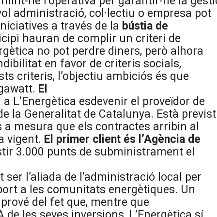
umint-ne
l’operativa per garantir-ne la gesti
ol administració, col·lectiu o empresa pot
iniciatives a través de la
bústia de
icipi hauran de complir un criteri de
rgètica no pot perdre diners, però alhora
ibilitat en favor de criteris socials,
ts criteris, l’objectiu ambiciós és que
igawatt.
El
a L’Energètica esdevenir el proveïdor de
e la Generalitat de Catalunya. Està previst
s a mesura que els contractes arribin al
a vigent.
El primer client és l’Agència de
stir 3.000 punts de subministrament el
 ser l’aliada de l’administració local per
port a les comunitats energètiques. Un
prové del fet que, mentre que
A de les seves inversions, L’Energètica sí