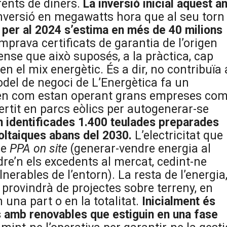
rents de diners.
La inversió inicial aquest a
nversió en megawatts hora que al seu torn
ó per al 2024 s’estima en més de 40 milions
omprava certificats de garantia de l’origen
nse que això suposés, a la pràctica, cap
n el mix energètic. És a dir, no contribuïa 
odel de negoci de L’Energètica fa un
 en com estan operant grans empreses co
rtit en parcs eòlics per autogenerar-se
n identificades 1.400 teulades preparades
voltaiques abans del 2030.
L’electricitat que
de
PPA on site
(generar-vendre energia al
dre’n els excedents al mercat, cedint-ne
rables de l’entorn). La resta de l’energia
 provindrà de projectes sobre terreny, en
 una part o en la totalitat.
Inicialment és
es amb renovables que estiguin en una fase