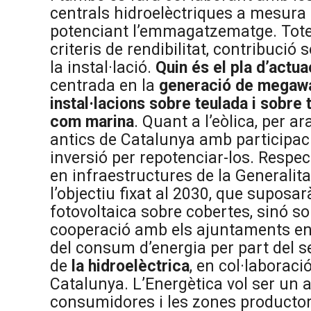
centrals hidroelèctriques a mesura 
potenciant l’emmagatzematge. Totes 
criteris de rendibilitat, contribució s
la instal·lació.
Quin és el pla d’actua
centrada en la
generació de megawa
instal·lacions sobre teulada i sobre te
com marina
. Quant a l’eòlica, per a
antics de Catalunya amb participaci
inversió per repotenciar-los. Respe
en infraestructures de la Generalita
l’objectiu fixat al 2030, que supos
fotovoltaica sobre cobertes, sinó so
cooperació amb els ajuntaments en 
del consum d’energia per part del se
de
la hidroelèctrica
, en col·laborac
Catalunya. L’Energètica vol ser un a
consumidores i les zones productores.