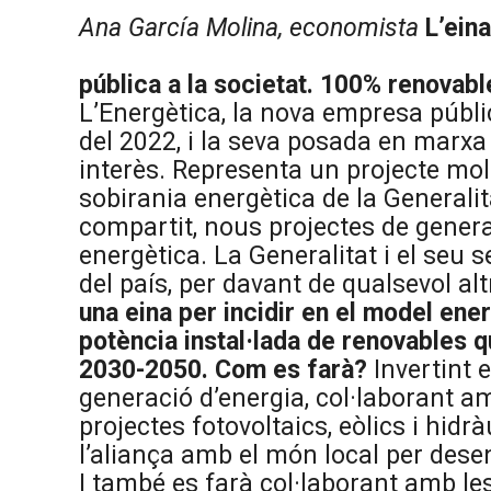
Ana García Molina, economista
L’ein
pública a la societat. 100% renovab
L’Energètica, la nova empresa públ
del 2022, i la seva posada en marx
interès. Representa un projecte mol
sobirania energètica de la Generali
compartit, nous projectes de genera
energètica. La Generalitat i el seu 
del país, per davant de qualsevol al
una eina per incidir en el model ene
potència instal·lada de renovables qu
2030-2050.
Com es farà?
Invertint 
generació d’energia, col·laborant a
projectes fotovoltaics, eòlics i hidr
l’aliança amb el món local per desen
I també es farà col·laborant amb le