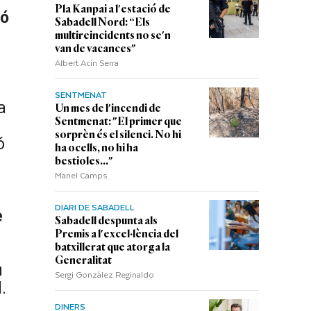
Pla Kanpai a l'estació de
ió
Sabadell Nord: “Els
multireincidents no se'n
van de vacances"
Albert Acín Serra
SENTMENAT
a
Un mes de l'incendi de
Sentmenat: "El primer que
sorprèn és el silenci. No hi
ó
ha ocells, no hi ha
bestioles..."
Manel Camps
DIARI DE SABADELL
e
Sabadell despunta als
Premis a l'excel·lència del
batxillerat que atorga la
Generalitat
u
Sergi Gonzàlez Reginaldo
.
DINERS