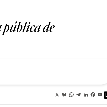
a pública de
X
Bluesky
WhatsApp
Telegram
LinkedIn
Faceb
Em