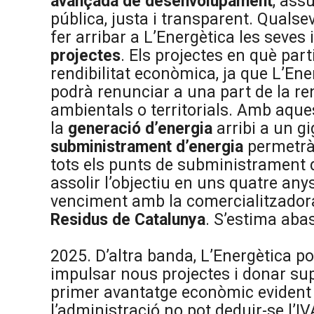
avançada de desenvolupament
, ass
pública, justa i transparent.
Qualsev
fer arribar a L’Energètica les seves 
projectes
.
Els projectes en què part
rendibilitat econòmica, ja que L’Ene
podrà renunciar a una part de la rend
ambientals o territorials. Amb aques
la
generació d’energia
arribi a un g
subministrament
d’energia
permetrà 
tots els punts de subministrament d
assolir l’objectiu en uns quatre any
venciment amb la comercialitzador
Residus de Catalunya
. S’estima aba
2025.
D’altra banda, L’Energètica pot
impulsar nous projectes i donar su
primer avantatge econòmic evident 
l’administració no pot deduir-se l’IV