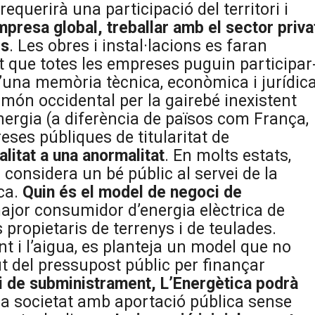
querirà una participació del territori i
mpresa global, treballar amb el sector priva
es
. Les obres i instal·lacions es faran
nt que totes les empreses puguin participar
’una memòria tècnica, econòmica i jurídica
 món occidental per la gairebé inexistent
’energia (a diferència de països com França,
ses públiques de titularitat de
litat a una anormalitat
. En molts estats,
s considera un bé públic al servei de la
ica.
Quin és el model de negoci de
major consumidor d’energia elèctrica de
propietaris de terrenys i de teulades.
ent i l’aigua, es planteja un model que no
t del pressupost públic per finançar
i de subministrament, L’Energètica podrà
 la societat amb aportació pública sense