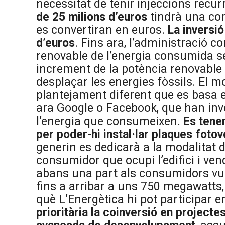
necessitat de tenir injeccions recur
de 25 milions d’euros
tindrà una co
es convertiran en euros.
La inversi
d’euros
. Fins ara, l’administració c
renovable de l’energia consumida se
increment de la potència renovable e
desplaçar les energies fòssils. El m
plantejament diferent que es basa
ara Google o Facebook, que han inve
l’energia que consumeixen.
Es tene
per poder-hi instal·lar plaques foto
generin es dedicarà a la modalitat 
consumidor que ocupi l’edifici i ven
abans una part als consumidors vulne
fins a arribar a uns 750 megawatts,
què L’Energètica hi pot participar en
prioritària la coinversió en project