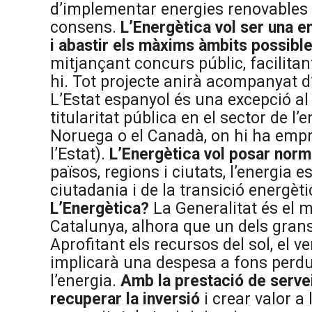
d’implementar energies renovables re
consens.
L’Energètica vol ser una e
i abastir els màxims àmbits possibl
mitjançant concurs públic, facilita
hi. Tot projecte anirà acompanyat d
L’Estat espanyol és una excepció al
titularitat pública en el sector de l
Noruega o el Canadà, on hi ha empre
l’Estat).
L’Energètica vol posar norma
països, regions i ciutats, l’energia e
ciutadania i de la transició energèt
L’Energètica?
La Generalitat és el 
Catalunya, alhora que un dels grans 
Aprofitant els recursos del sol, el v
implicarà una despesa a fons perdu
l’energia.
Amb la prestació de serve
recuperar la inversió
i crear valor a