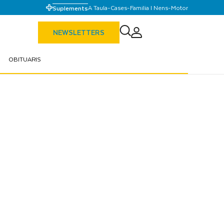
A Taula
-
Cases
-
Familia I Nens
-
Motor
Suplements
NEWSLETTERS
OBITUARIS