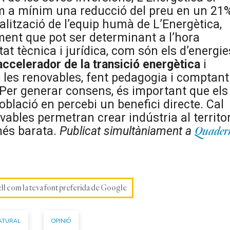
om a mínim una reducció del preu en un 21
ialització de l’equip humà de L’Energètica,
nt que pot ser determinant a l’hora
at tècnica i jurídica, com són els d’energie
accelerador de la transició energètica
i
 les renovables, fent pedagogia i comptant
 Per generar consens, és important que els
oblació en percebi un benefici directe. Cal
vables permetran crear indústria al territor
més barata.
Publicat simultàniament a
Quader
ell com la teva font preferida de Google
ATURAL
OPINIÓ