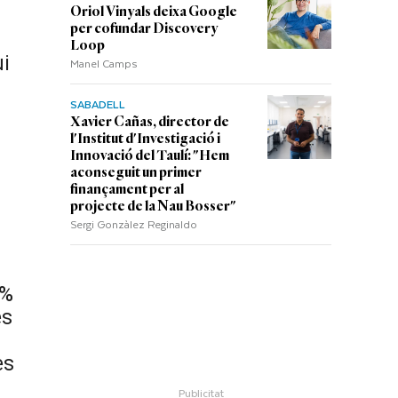
Oriol Vinyals deixa Google
per cofundar Discovery
Loop
ui
Manel Camps
SABADELL
Xavier Cañas, director de
l'Institut d'Investigació i
Innovació del Taulí: "Hem
aconseguit un primer
finançament per al
projecte de la Nau Bosser"
Sergi Gonzàlez Reginaldo
2%
és
es