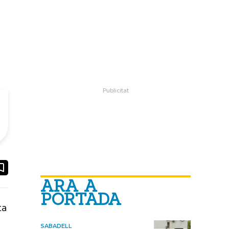
ook
ail
ARA A
PORTADA
ta
SABADELL