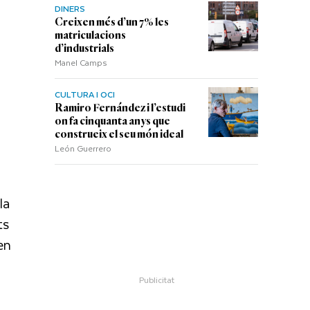
DINERS
Creixen més d’un 7% les
matriculacions
d’industrials
Manel Camps
CULTURA I OCI
Ramiro Fernández i l’estudi
on fa cinquanta anys que
construeix el seu món ideal
León Guerrero
la
ts
en