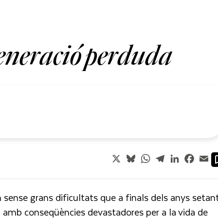
generació perduda
X
Bluesky
WhatsApp
Telegram
LinkedIn
Faceb
Em
n sense grans dificultats que a finals dels anys setan
amb conseqüències devastadores per a la vida de