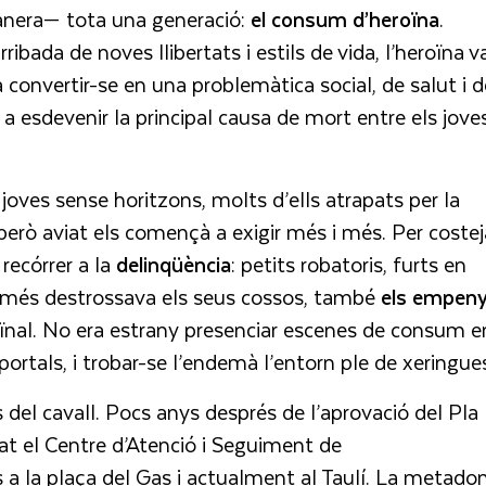
anera— tota una generació:
el consum d’heroïna
.
arribada de noves llibertats i estils de vida, l’heroïna v
convertir-se en una problemàtica social, de salut i d
a esdevenir la principal causa de mort entre els jove
oves sense horitzons, molts d’ells atrapats per la
 però aviat els començà a exigir més i més. Per costej
recórrer a la
delinqüència
: petits robatoris, furts en
o només destrossava els seus cossos, també
els empeny
eïnal. No era estrany presenciar escenes de consum e
ortals, i trobar-se l’endemà l’entorn ple de xeringue
del cavall. Pocs anys després de l’aprovació del Pla
tat el Centre d’Atenció i Seguiment de
a la plaça del Gas i actualment al Taulí. La metado