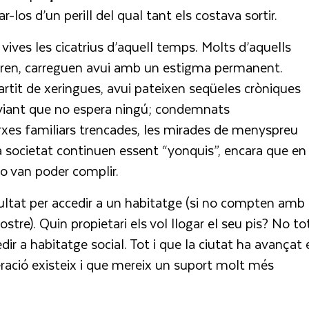
ar-los d’un perill del qual tant els costava sortir.
vives les cicatrius d’aquell temps. Molts d’aquells
feren, carreguen avui amb un estigma permanent.
artit de xeringues, avui pateixen seqüeles cròniques
viant que no espera ningú; condemnats
rxes familiars trencades, les mirades de menyspreu
 la societat continuen essent “yonquis”, encara que en
o van poder complir.
cultat per accedir a un habitatge (si no compten amb 
stre). Quin propietari els vol llogar el seu pis? No to
dir a habitatge social. Tot i que la ciutat ha avançat 
ració existeix i que mereix un suport molt més