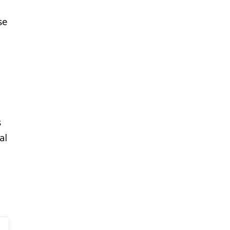
se
s
al