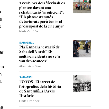
Tres blocs dels Merinals es
planten davant una
a
rehabilitació "insuficient":
"Els pisos estan més
e
deteriorats però tenim el
s
pressupost de fa cinc anys"
Marta Ordóñez
SABADELL
Pla Kanpai a l'estació de
ar
Sabadell Nord: “Els
multireincidents no se'n
van de vacances"
ia
Albert Acín Serra
n
SABADELL
s.
FOTOS | El carret de
fotografies de la història
de Sant Julià, a l’Arxiu
Històric
Marta Ordóñez
na