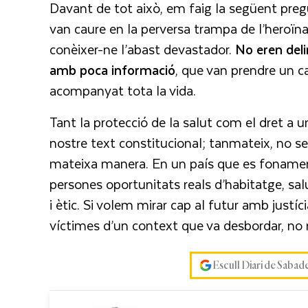
Davant de tot això, em faig la següent preg
van caure en la perversa trampa de l’heroïna
conèixer-ne l’abast devastador.
No eren del
amb poca informació
, que van prendre un c
acompanyat tota la vida.
Tant la protecció de la salut com el dret a 
nostre text constitucional; tanmateix, no s
mateixa manera. En un país que es fonamenta
persones oportunitats reals d’habitatge, salu
i ètic. Si volem mirar cap al futur amb justí
víctimes d’un context que va desbordar, no n
Escull Diari de Sabad