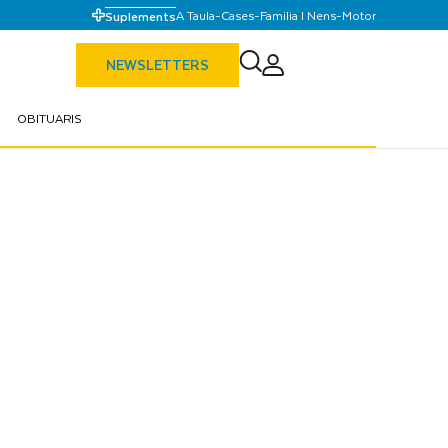
A Taula
-
Cases
-
Familia I Nens
-
Motor
Suplements
NEWSLETTERS
OBITUARIS