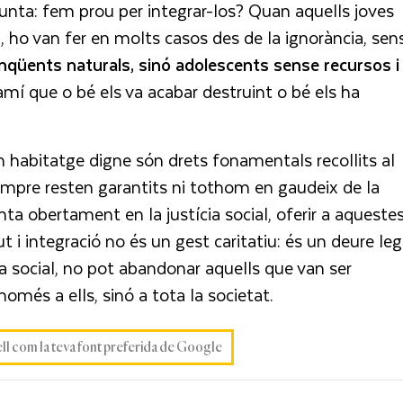
unta: fem prou per integrar-los? Quan aquells joves
, ho van fer en molts casos des de la ignorància, sen
inqüents naturals, sinó adolescents sense recursos
i
amí que o bé els va acabar destruint o bé els ha
un habitatge digne són drets fonamentals recollits al
empre resten garantits ni tothom en gaudeix de la
 obertament en la justícia social, oferir a aqueste
t i integració no és un gest caritatiu: és un deure leg
cia social, no pot abandonar aquells que van ser
omés a ells, sinó a tota la societat.
ell com la teva font preferida de Google