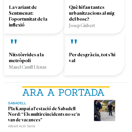
La variant de
Què hi fan tantes
Sentmenat:
urbanitzacions al mig
l’oportunitat de la
del bosc?
inflexió
Josep Gisbert
Nits tòrrides a la
Per desgràcia, tot s’hi
metròpoli
val
Manel Cunill Llenas
ARA A PORTADA
SABADELL
Pla Kanpai a l'estació de Sabadell
Nord: “Els multireincidents no se'n
van de vacances"
Albert Acín Serra