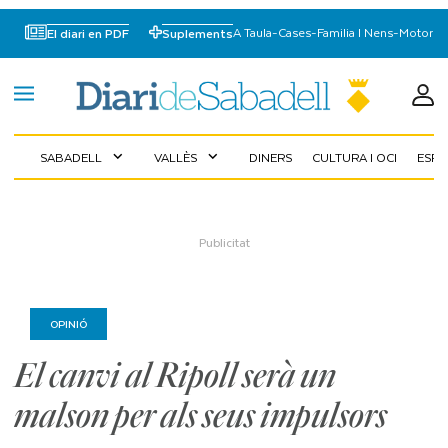
A Taula
-
Cases
-
Familia I Nens
-
Motor
El diari en PDF
Suplements
SABADELL
VALLÈS
DINERS
CULTURA I OCI
ESP
expand_more
expand_more
OPINIÓ
El canvi al Ripoll serà un
malson per als seus impulsors