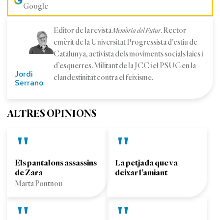
Google
Editor de la revista
. Rector
Memòria del Futur
emèrit de la Universitat Progressista d’estiu de
Catalunya, activista dels moviments socials laics i
d’esquerres. Militant de la JCC i el PSUC en la
Jordi
clandestinitat contra el feixisme.
Serrano
ALTRES OPINIONS
Els pantalons assassins
La petjada que va
de Zara
deixar l’amiant
Marta Pontnou