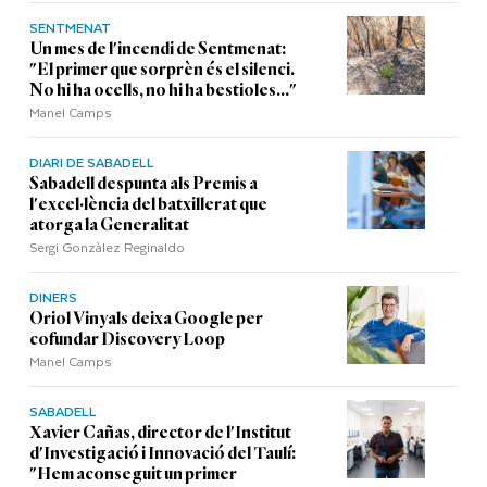
SENTMENAT
Un mes de l'incendi de Sentmenat:
"El primer que sorprèn és el silenci.
No hi ha ocells, no hi ha bestioles..."
Manel Camps
DIARI DE SABADELL
Sabadell despunta als Premis a
l'excel·lència del batxillerat que
atorga la Generalitat
Sergi Gonzàlez Reginaldo
DINERS
Oriol Vinyals deixa Google per
cofundar Discovery Loop
Manel Camps
SABADELL
Xavier Cañas, director de l'Institut
d'Investigació i Innovació del Taulí:
"Hem aconseguit un primer