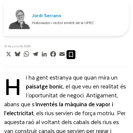
Jordi Serrano
Historiador i rector emèrit de la UPEC
12 de juny de 2026
X
Bluesky
WhatsApp
Telegram
LinkedIn
Facebook
Email
H
i ha gent estranya que quan mira un
paisatge bonic
, el que veu en realitat és
l’oportunitat de negoci. Antigament,
abans que s’
inventés la màquina de vapor i
l’electricitat
, els rius servien de força motriu. Per
aquesta raó al voltant dels cabals dels rius es
van construir canals que servien per regar i