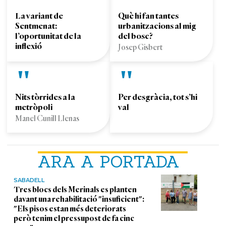
La variant de
Què hi fan tantes
Sentmenat:
urbanitzacions al mig
l’oportunitat de la
del bosc?
inflexió
Josep Gisbert
Nits tòrrides a la
Per desgràcia, tot s’hi
metròpoli
val
Manel Cunill Llenas
ARA A PORTADA
SABADELL
Tres blocs dels Merinals es planten
davant una rehabilitació "insuficient":
"Els pisos estan més deteriorats
però tenim el pressupost de fa cinc