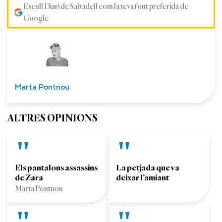
Escull Diari de Sabadell com la teva font preferida de
Google
Marta Pontnou
ALTRES OPINIONS
Els pantalons assassins
La petjada que va
de Zara
deixar l’amiant
Marta Pontnou