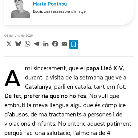
Marta Pontnou
Escriptora i assessora d’imatge
04 de juny de 2026
X
Bluesky
WhatsApp
Telegram
LinkedIn
Facebook
Email
A
mi sincerament, que el
papa Lleó XIV,
durant la visita de la setmana que ve a
Catalunya
, parli en català, tant em fot.
De fet, preferiria que no ho fes
. No vull que
embruti la meva llengua algú que és còmplice
d’abusos, de maltractaments a persones i de
violacions d’infants. No entenc aquest patiment
perquè faci una salutació, l’almoina de 4