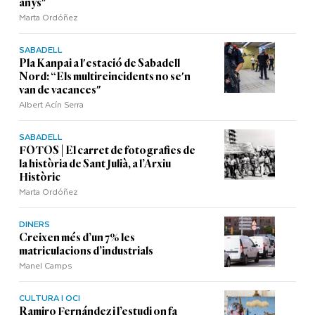
anys"
Marta Ordóñez
SABADELL
Pla Kanpai a l'estació de Sabadell
Nord: “Els multireincidents no se'n
van de vacances"
Albert Acín Serra
SABADELL
FOTOS | El carret de fotografies de
la història de Sant Julià, a l’Arxiu
Històric
Marta Ordóñez
DINERS
Creixen més d’un 7% les
matriculacions d’industrials
Manel Camps
CULTURA I OCI
Ramiro Fernández i l’estudi on fa