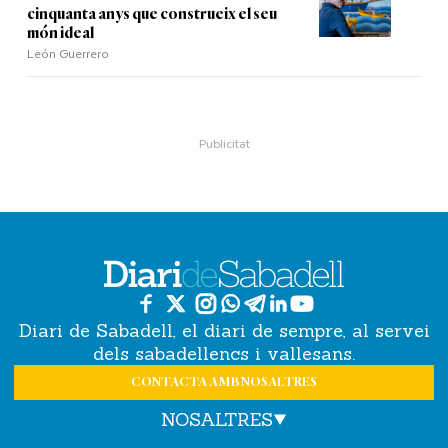
cinquanta anys que construeix el seu
món ideal
León Guerrero
Diari de Sabadell, el diari de sempre, al servei
dels sabadellencs i vallesans.
CONTACTA AMB NOSALTRES
NOSALTRES