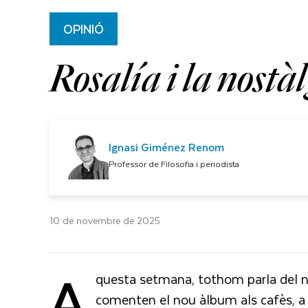
OPINIÓ
Rosalía i la nostàl
Ignasi Giménez Renom
Professor de Filosofia i periodista
10 de novembre de 2025
A
questa setmana, tothom parla del 
comenten el nou àlbum als cafès, a les