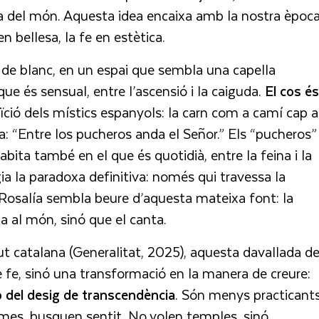
a del món. Aquesta idea encaixa amb la nostra època
n bellesa, la fe en estètica.
a de blanc, en un espai que sembla una capella
que és sensual, entre l’ascensió i la caiguda.
El cos és
tuïció dels místics espanyols: la carn com a camí cap a
a: “Entre los pucheros anda el Señor.” Els “pucheros”
ita també en el que és quotidià, entre la feina i la
ia la paradoxa definitiva: només qui travessa la
 Rosalía sembla beure d’aquesta mateixa font: la
a al món, sinó que el canta.
tut catalana (Generalitat, 2025), aquesta davallada d
de fe, sinó una transformació en la manera de creure:
no del desig de transcendència
. Són menys practicants
mes, busquen sentit. No volen temples, sinó