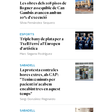
Les obres dels 108 pisos de
lloguer assequible de Can
Gambús avancen amb un
10% d'execució
Sílvia Fernández Sequero
ESPORTS
Triple bany de plata per a
Txell Ferré a l'Europeu
d'artística
Marc Segarra Rodríguez
SABADELL
La protesta contra les
hores extres, als CAP:
"Tenim 12 minuts per
pacient i n'acabem
encabint tres en aquest
temps"
Sergi Gonzàlez Reginaldo
SABADELL