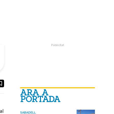
ook
ail
ARA A
PORTADA
al
SABADELL