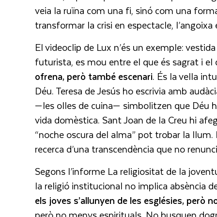
veia la ruïna com una fi, sinó com una form
transformar la crisi en espectacle, l’angoixa e
El videoclip de Lux n’és un exemple: vestid
futurista, es mou entre el que és sagrat i el 
ofrena, però també escenari
. És la vella in
Déu. Teresa de Jesús ho escrivia amb audàci
—les olles de cuina— simbolitzen que Déu hab
vida domèstica. Sant Joan de la Creu hi afeg
“noche oscura del alma” pot trobar la llum.
recerca d’una transcendència que no renunci
Segons l’informe La religiositat de la joven
la religió institucional no implica absència 
els joves s’allunyen de les esglésies, però 
però no menys espirituals. No busquen dog