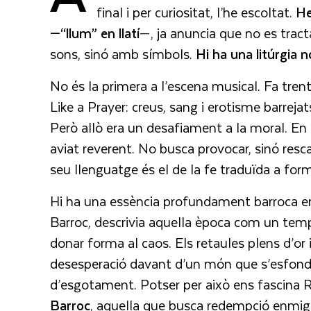
final i per curiositat, l’he escoltat.
He
—“llum” en llatí
—, ja anuncia que no es tra
sons, sinó amb símbols.
Hi ha una litúrgia n
No és la primera a l’escena musical. Fa tr
Like a Prayer: creus, sang i erotisme barre
Però allò era un desafiament a la moral. En 
aviat reverent. No busca provocar, sinó rescat
seu llenguatge és el de la fe traduïda a for
Hi ha una essència profundament barroca en 
Barroc, descrivia aquella època com un temps
donar forma al caos. Els retaules plens d’or i
desesperació davant d’un món que s’esfondr
d’esgotament. Potser per això ens fascina 
Barroc
, aquella que busca redempció enmig 