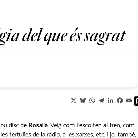
gia del que és sagrat
X
Bluesky
WhatsApp
Telegram
LinkedIn
Faceb
Em
nou disc de
Rosalía
. Veig com l’escolten al tren, com
 tertúlies de la ràdio, a les xarxes, etc. I jo, també, 