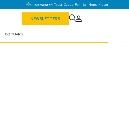
A Taula
-
Cases
-
Familia I Nens
-
Motor
Suplements
NEWSLETTERS
OBITUARIS