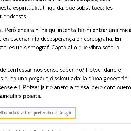
sta espiritualitat líquida, que substitueix les
er podcasts.
. Però encara hi ha qui intenta fer-hi entrar una mic
t en escenari i la desesperança en coreografia. En
ta: és un sismògraf. Capta allò que vibra sota la
a de confessar-nos sense saber-ho? Potser darrere
rs hi ha una pregària dissimulada: la d’una generació
sense ell. Potser ja no anem a missa, però continue
uriculars posats.
ell com la teva font preferida de Google