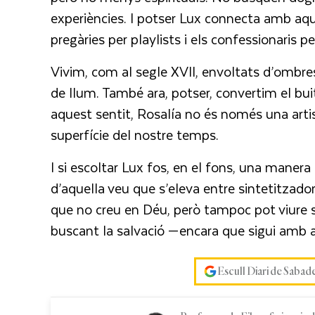
experiències. I potser Lux connecta amb aque
pregàries per playlists i els confessionaris p
Vivim, com al segle XVII, envoltats d’ombres
de llum. També ara, potser, convertim el bui
aquest sentit, Rosalía no és només una artis
superfície del nostre temps.
I si escoltar Lux fos, en el fons, una maner
d’aquella veu que s’eleva entre sintetitzado
que no creu en Déu, però tampoc pot viure 
buscant la salvació —encara que sigui amb a
Escull Diari de Sabad