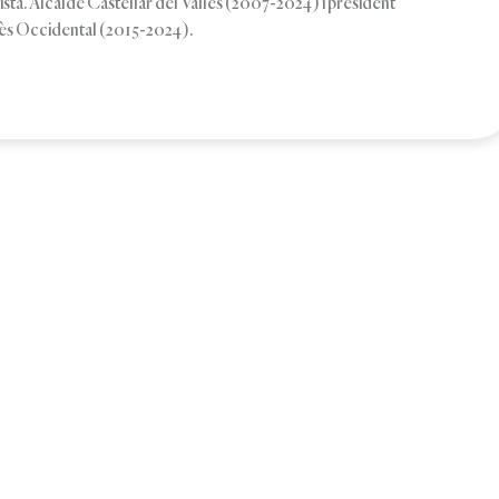
ista. Alcalde Castellar del Vallès (2007-2024) i president
lès Occidental (2015-2024).