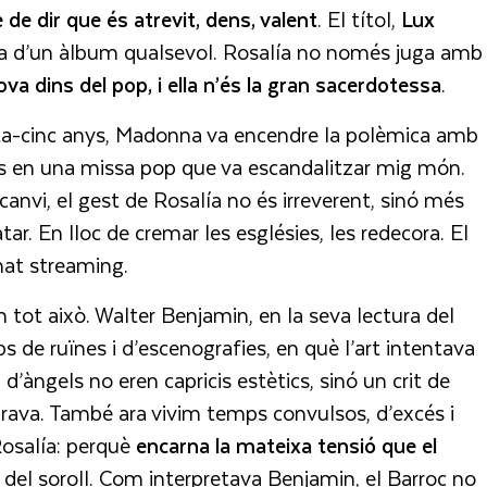
 de dir que és atrevit, dens, valent
. El títol,
Lux
cta d’un àlbum qualsevol. Rosalía no només juga amb
ova dins del pop, i ella n’és la gran sacerdotessa
.
enta-cinc anys, Madonna va encendre la polèmica amb
jats en una missa pop que va escandalitzar mig món.
canvi, el gest de Rosalía no és irreverent, sinó més
ar. En lloc de cremar les esglésies, les redecora. El
mat streaming.
tot això. Walter Benjamin, en la seva lectura del
 de ruïnes i d’escenografies, en què l’art intentava
 d’àngels no eren capricis estètics, sinó un crit de
ava. També ara vivim temps convulsos, d’excés i
Rosalía: perquè
encarna la mateixa tensió que el
del soroll. Com interpretava Benjamin, el Barroc no