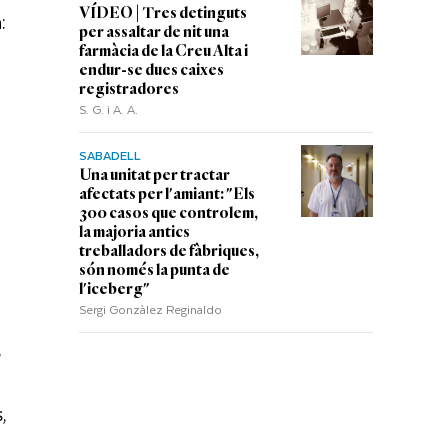
VÍDEO | Tres detinguts
:
per assaltar de nit una
farmàcia de la Creu Alta i
endur-se dues caixes
registradores
S. G. i A. A.
SABADELL
Una unitat per tractar
afectats per l'amiant: "Els
300 casos que controlem,
la majoria antics
treballadors de fàbriques,
són només la punta de
l'iceberg"
Sergi Gonzàlez Reginaldo
e
,