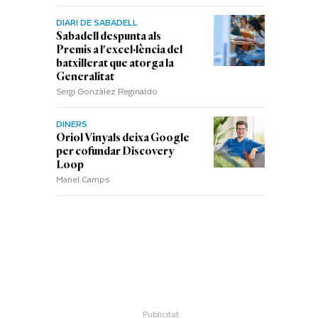
DIARI DE SABADELL
Sabadell despunta als
Premis a l'excel·lència del
batxillerat que atorga la
Generalitat
Sergi Gonzàlez Reginaldo
DINERS
Oriol Vinyals deixa Google
per cofundar Discovery
Loop
Manel Camps