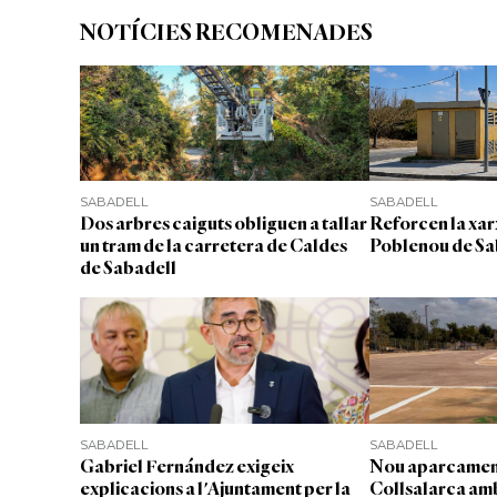
NOTÍCIES RECOMENADES
SABADELL
SABADELL
Dos arbres caiguts obliguen a tallar
Reforcen la xar
un tram de la carretera de Caldes
Poblenou de Sa
de Sabadell
SABADELL
SABADELL
Gabriel Fernández exigeix
Nou aparcament
explicacions a l'Ajuntament per la
Collsalarca am