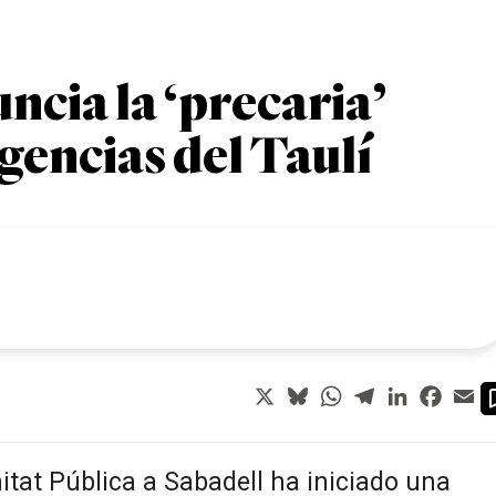
cia la ‘precaria’
gencias del Taulí
X
Bluesky
WhatsApp
Telegram
LinkedIn
Faceb
Em
tat Pública a Sabadell ha iniciado una