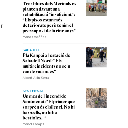
Tres blocs dels Merinals es
planten davant una
rehabilitació "insuficient":
"Els pisos estan més
ar
deteriorats però tenim el
pressupost de fa cinc anys"
Marta Ordóñez
SABADELL
Pla Kanpai a l'estació de
Sabadell Nord: “Els
multireincidents no se'n
van de vacances"
Albert Acín Serra
SENTMENAT
Un mes de l'incendi de
Sentmenat: "El primer que
sorprèn és el silenci. No hi
ha ocells, no hi ha
bestioles..."
Manel Camps