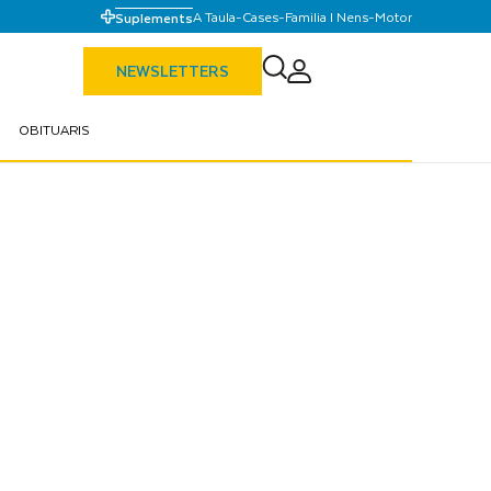
A Taula
-
Cases
-
Familia I Nens
-
Motor
Suplements
NEWSLETTERS
OBITUARIS