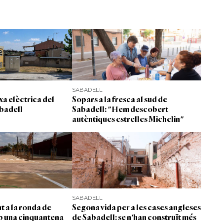
SABADELL
xa elèctrica del
Sopars a la fresca al sud de
badell
Sabadell: "Hem descobert
autèntiques estrelles Michelin"
SABADELL
 a la ronda de
Segona vida per a les cases angleses
b una cinquantena
de Sabadell: se n'han construït més