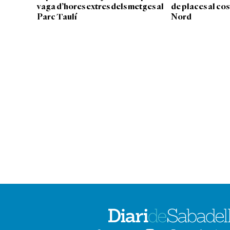
vaga d’hores extres dels metges al
de places al cos
Parc Taulí
Nord