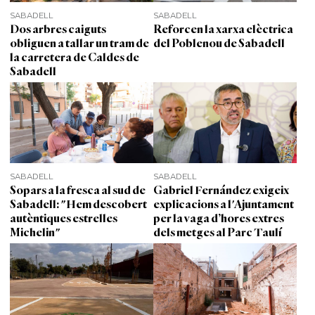
SABADELL
SABADELL
Dos arbres caiguts
Reforcen la xarxa elèctrica
obliguen a tallar un tram de
del Poblenou de Sabadell
la carretera de Caldes de
Sabadell
SABADELL
SABADELL
Sopars a la fresca al sud de
Gabriel Fernández exigeix
Sabadell: "Hem descobert
explicacions a l'Ajuntament
autèntiques estrelles
per la vaga d’hores extres
Michelin"
dels metges al Parc Taulí