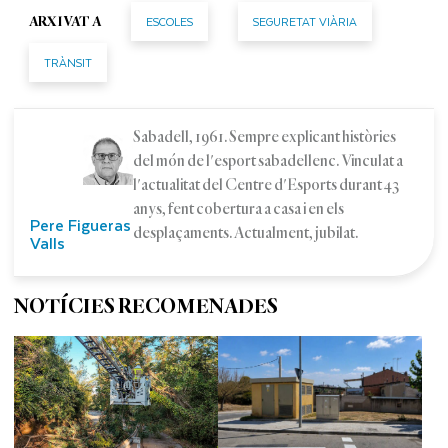
ESCOLES
SEGURETAT VIÀRIA
ARXIVAT A
TRÀNSIT
Sabadell, 1961. Sempre explicant històries
del món de l'esport sabadellenc. Vinculat a
l'actualitat del Centre d'Esports durant 43
anys, fent cobertura a casa i en els
Pere Figueras
desplaçaments. Actualment, jubilat.
Valls
NOTÍCIES RECOMENADES