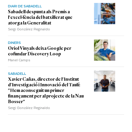
DIARI DE SABADELL
Sabadell despunta als Premis a
l'excel·lència del batxillerat que
atorga la Generalitat
Sergi Gonzàlez Reginaldo
DINERS
Oriol Vinyals deixa Google per
cofundar Discovery Loop
Manel Camps
SABADELL
Xavier Cañas, director de l'Institut
d'Investigació i Innovació del Taulí:
"Hem aconseguit un primer
finançament per al projecte de la Nau
Bosser"
Sergi Gonzàlez Reginaldo