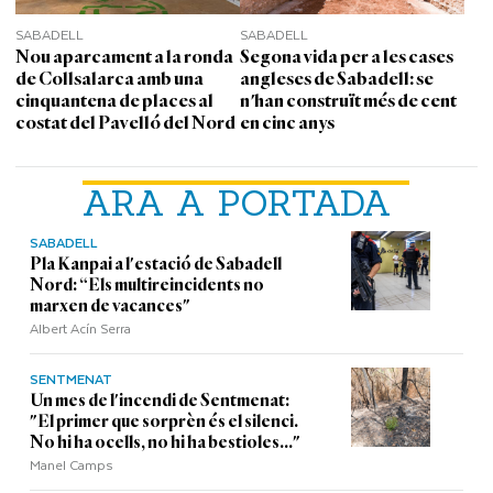
SABADELL
SABADELL
Nou aparcament a la ronda
Segona vida per a les cases
de Collsalarca amb una
angleses de Sabadell: se
cinquantena de places al
n'han construït més de cent
costat del Pavelló del Nord
en cinc anys
ARA A PORTADA
SABADELL
Pla Kanpai a l'estació de Sabadell
Nord: “Els multireincidents no
marxen de vacances"
Albert Acín Serra
SENTMENAT
Un mes de l'incendi de Sentmenat:
"El primer que sorprèn és el silenci.
No hi ha ocells, no hi ha bestioles..."
Manel Camps