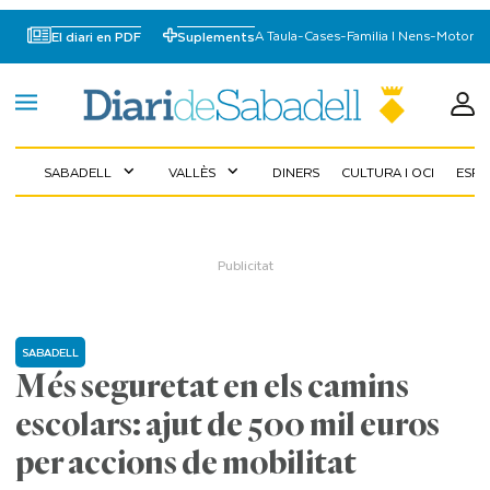
A Taula
-
Cases
-
Familia I Nens
-
Motor
El diari en PDF
Suplements
SABADELL
VALLÈS
DINERS
CULTURA I OCI
ESP
expand_more
expand_more
SABADELL
Més seguretat en els camins
escolars: ajut de 500 mil euros
per accions de mobilitat