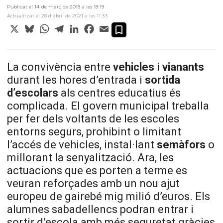
Publicat el 14 de març de 2018 a les 18:19
Actualitzat el 28 d’abril de 2021 a les 11:33
X
Bluesky
WhatsApp
Telegram
LinkedIn
Facebook
Email
La convivència entre
vehicles
i
vianants
durant les hores d’entrada i
sortida
d’escolars
als centres educatius és
complicada. El govern municipal treballa
per fer dels voltants de les escoles
entorns segurs, prohibint o limitant
l’accés de vehicles, instal·lant
semàfors
o
millorant la senyalització. Ara, les
actuacions que es porten a terme es
veuran reforçades amb un nou ajut
europeu de gairebé mig milió d’euros. Els
alumnes sabadellencs podran entrar i
sortir d’escola amb més seguretat gràcies