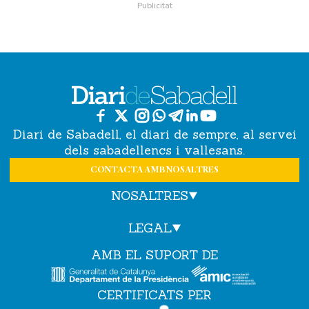
Diari de Sabadell, el diari de sempre, al servei
dels sabadellencs i vallesans.
CONTACTA AMB NOSALTRES
NOSALTRES
LEGAL
AMB EL SUPORT DE
CERTIFICATS PER